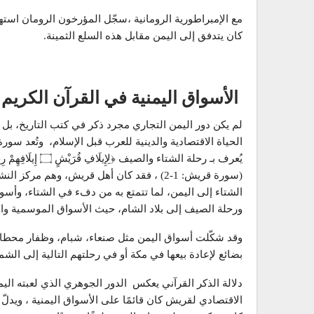
مع الإمبراطورية الرومانية ،سجّل المؤرخون الرومان استه
كان يتدفق إلى اليمن مقابل هذه السلع الثمينة.
الأسواق اليمنية في القرآن الكريم 
لم يكن دور اليمن التجاري مجرد ذكر في كتب التاريخ، بل 
الحياة الاقتصادية والدينية للعرب قبل الإسلام، وتُعد س
يُعرف بـ رحلة الشتاء والصيف ﴿لِإِيلَافِ قُرَيْشٍ ۝ إِيلَافِهِمْ رِحْلَةَ الشِّتَاءِ وَالصَّيْفِ﴾
(سورة قريش: 1-2) ، فقد كان أهل قريش، وهم م
الشتاء إلى اليمن، لما تتمتع به من دفء في الشتاء، وأسوا
ورحلة الصيف إلى بلاد الشام، حيث الأسواق الموسمية والب
وقد شكّلت أسواق اليمن مثل صنعاء، شبام، وظفار محطا
بضائع لإعادة بيعها في مكة أو في رحلتهم التالية إلى الش
دلالة الذكر القرآني يعكس الدور الجوهري الذي لعبته اليم
الاقتصادي لقريش كان قائمًا على الأسواق اليمنية ، ويدلّ 