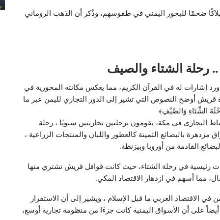
لاكًا ضخمًا للبخور اليمني في طقوسهم، وذُكر أن الذهب الروماني
.. رحلة الشتاء والصيف
ورد إشارات له في القرآن الكريم، مما يعكس مكانته المحورية في
ورة قريش أوضح النصوص التي تشير إلى الدور التجاري لليمن عبر ما
ركز النشاط التجاري في مكة، يقومون برحلتين تجاريتين سنويًا ، رحلة
ق مزدهرة بالبضائع الثمينة كالعطور واللبان والمنتجات الزراعية ،
ضائع القادمة من أوروبا وبيزنطة.
ت رئيسية في رحلة الشتاء، حيث كانت قوافل قريش تشتري منها
مال، مما أسهم في ازدهار الاقتصاد المكي.
ن في الاقتصاد العربي ما قبل الإسلام ، ويشير إلى أن الاستقرار
أيضاً على أن الأسواق اليمنية كانت جزءًا من منظومة تجارية أوسع،