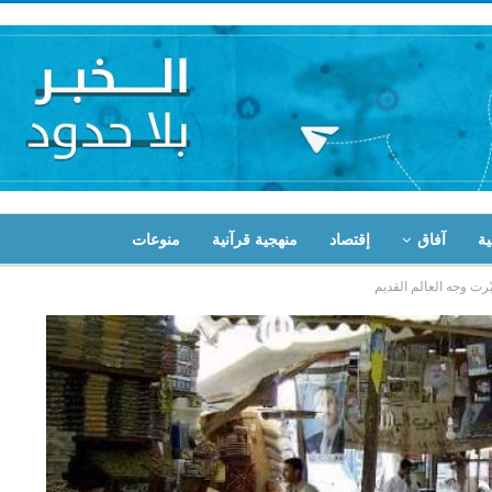
ية
آفاق
إقتصاد
منهجية قرآنية
منوعات
ّرت وجه العالم القديم