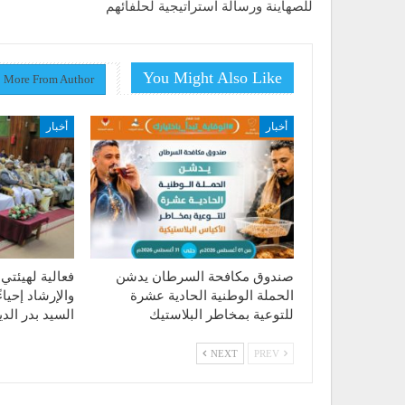
للصهاينة ورسالة استراتيجية لحلفائهم
You Might Also Like
More From Author
أخبار
أخبار
صندوق مكافحة السرطان يدشن
فعالية لهيئتي 
الحملة الوطنية الحادية عشرة
والإرشاد إحياء
للتوعية بمخاطر البلاستيك
السيد بدر ال
NEXT
PREV