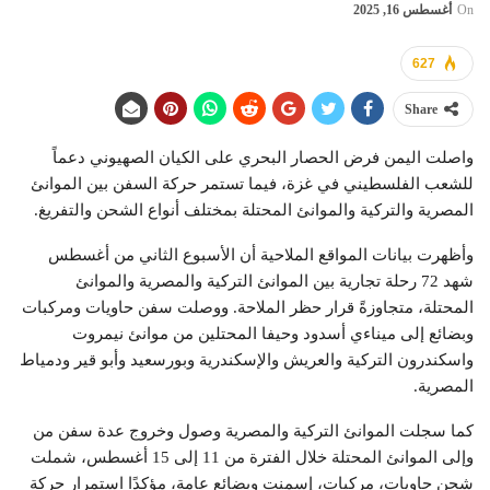
On
أغسطس 16, 2025
627
Share
واصلت اليمن فرض الحصار البحري على الكيان الصهيوني دعماً
للشعب الفلسطيني في غزة، فيما تستمر حركة السفن بين الموانئ
المصرية والتركية والموانئ المحتلة بمختلف أنواع الشحن والتفريغ.
وأظهرت بيانات المواقع الملاحية أن الأسبوع الثاني من أغسطس
شهد 72 رحلة تجارية بين الموانئ التركية والمصرية والموانئ
المحتلة، متجاوزةً قرار حظر الملاحة. ووصلت سفن حاويات ومركبات
وبضائع إلى ميناءي أسدود وحيفا المحتلين من موانئ نيمروت
واسكندرون التركية والعريش والإسكندرية وبورسعيد وأبو قير ودمياط
المصرية.
كما سجلت الموانئ التركية والمصرية وصول وخروج عدة سفن من
وإلى الموانئ المحتلة خلال الفترة من 11 إلى 15 أغسطس، شملت
شحن حاويات، مركبات، إسمنت وبضائع عامة، مؤكدًا استمرار حركة