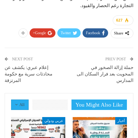
التجارة رغم الحصار والقيود.
627
Google+
Twitter
Facebook
Share
NEXT POST
PREV POST
حملة إزالة الصخور في
إعلام عبري: يكشف عن
المحويت بعد فرار السكان الى
محادثات سرية مع حكومة
المدارس
المرتزقة
You Might Also Like
All
أخبار
عربي ودولي