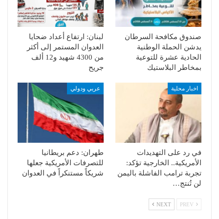
صندوق مكافحة السرطان
لبنان: ارتفاع أعداد ضحايا
يدشن الحملة الوطنية
العدوان المستمر إلى أكثر
الحادية عشرة للتوعية
من 4300 شهيد و12 ألف
بمخاطر البلاستيك
جريح
اخبار محلية
عربي ودولي
في رد على التهديدات
طهران: دعم بريطانيا
الأمريكية.. الخارجية تؤكد:
للتصرفات الأمريكية جعلها
تجربة ترامب الفاشلة باليمن
شريكاً مستنكراً في العدوان
لن تُنتج…
NEXT
PREV