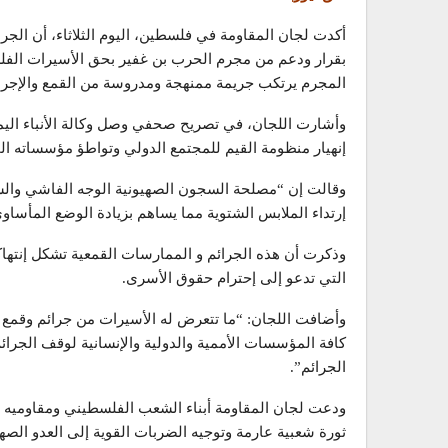
أكدت لجان المقاومة في فلسطين، اليوم الثلاثاء، أن الجر
بقرار ودعم من مجرم الحرب بن غفير بحق الأسيرات الفل
المجرم يرتكب جريمة ممنهجة ومدروسة من القمع والإجراء
وأشارت اللجان، في تصريح صحفي وصل وكالة الأنباء اليمن
إنهيار منظومة القيم للمجتمع الدولي وتواطؤ مؤسساته ال
وقالت إن “مصلحة السجون الصهيونية الوجه الفاشي والس
إرتداء الملابس الشتوية مما يساهم بزيادة الوضع المأساو
وذكرت أن هذه الجرائم و الممارسات القمعية تشكل إنتهاكاً 
التي تدعو إلى إحترام حقوق الأسرى.
وأضافت اللجان: “ما تتعرض له الأسيرات من جرائم وقمع وح
كافة المؤسسات الأممية والدولية والإنسانية لوقف الجرائ
الجرائم”.
ودعت لجان المقاومة أبناء الشعب الفلسطيني ومقاوميه وش
ثورة شعبية عارمة وتوجيه الضربات القوية إلى العدو الص