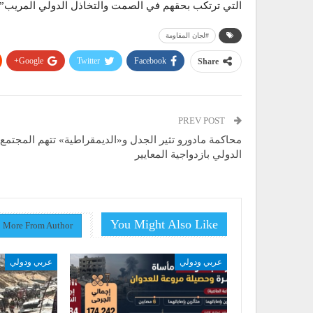
التي ترتكب بحقهم في الصمت والتخاذل الدولي المريب”.
#لجان المقاومة
Google+
Twitter
Facebook
Share
PREV POST
محاكمة مادورو تثير الجدل و«الديمقراطية» تتهم المجتمع
الدولي بازدواجية المعايير
You Might Also Like
More From Author
عربي ودولي
عربي ودولي