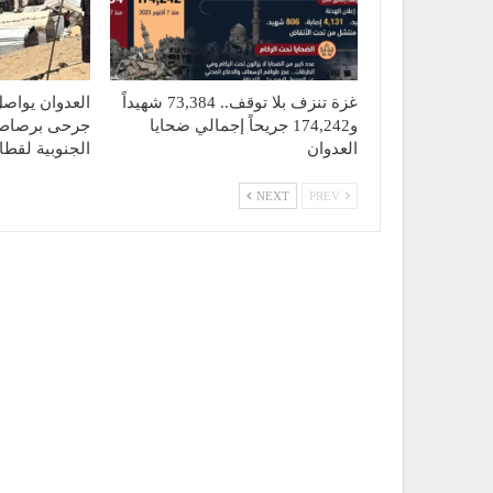
غزة تنزف بلا توقف.. 73,384 شهيداً
العدوان يواصل
و174,242 جريحاً إجمالي ضحايا
جرحى برصاص 
العدوان
الجنوبية لقطا
NEXT
PREV