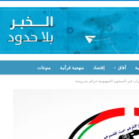
ية
آفاق
إقتصاد
منهجية قرآنية
منوعات
يرات في السجون الصهيونية جرائم مدروسة