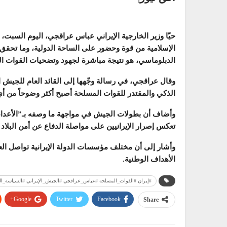
حيّا وزير الخارجية الإيراني عباس عراقجي، اليوم السبت، ال
الإسلامية من قوة وحضور على الساحة الدولية، وما تحقق 
الدبلوماسي، هو نتيجة مباشرة لجهود وتضحيات القوات ا
وقال عراقجي، في رسالة وجّهها إلى القائد العام للجيش ا
الذكي والمقتدر للقوات المسلحة أصبح أكثر وضوحاً من
وأضاف أن بطولات الجيش في مواجهة ما وصفه بـ”الأعداء 
تعكس إصرار الإيرانيين على مواصلة الدفاع عن أمن البلاد
وأشار إلى أن مختلف مؤسسات الدولة الإيرانية تواصل الع
الأهداف الوطنية.
#إيران #القوات_المسلحة #عباس_عراقجي #الجيش_الإيراني #السياسة_الد
Google+
Twitter
Facebook
Share