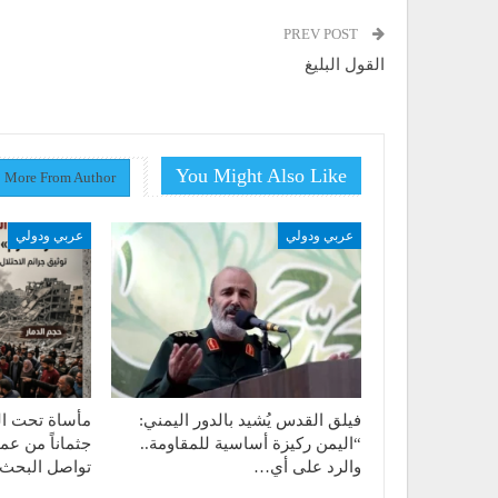
PREV POST
القول البليغ
You Might Also Like
More From Author
عربي ودولي
عربي ودولي
فيلق القدس يُشيد بالدور اليمني:
“اليمن ركيزة أساسية للمقاومة..
جثماناً من عم
والرد على أي…
تواصل البحث