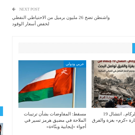
NEXT POST
واشنطن تضخ 26 مليون برميل من الاحتياطي النفطي
لخفض أسعار الوقود
عربي ودولي
مأساة تحت الركام.. انتشال 19
مسقط: المفاوضات بشأن ترتيبات
ارة «كرم» بغزة والفرق
الملاحة في مضيق هرمز تسير في
أجواء «إيجابية وبنّاءة»