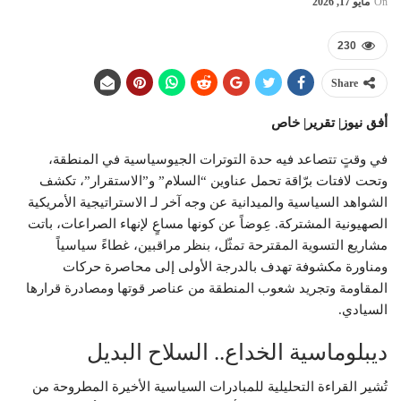
On
مايو 17, 2026
230
Share
أفق نيوز| تقرير| خاص
في وقتٍ تتصاعد فيه حدة التوترات الجيوسياسية في المنطقة،
وتحت لافتات برّاقة تحمل عناوين “السلام” و”الاستقرار”، تكشف
الشواهد السياسية والميدانية عن وجه آخر لـ الاستراتيجية الأمريكية
الصهيونية المشتركة. عِوضاً عن كونها مساعٍ لإنهاء الصراعات، باتت
مشاريع التسوية المقترحة تمثّل، بنظر مراقبين، غطاءً سياسياً
ومناورة مكشوفة تهدف بالدرجة الأولى إلى محاصرة حركات
المقاومة وتجريد شعوب المنطقة من عناصر قوتها ومصادرة قرارها
السيادي.
ديبلوماسية الخداع.. السلاح البديل
تُشير القراءة التحليلية للمبادرات السياسية الأخيرة المطروحة من