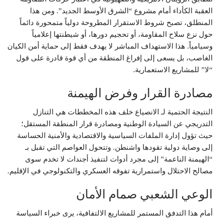
العقبة الكأداء أمام مشروع “الشرق الأوسط الجديد”. ومن هذا
المنطلق، تصبح شروط الاستقرار المطروحة دولياً متمحورة دائماً
حول نزع سلاح المقاومة، أو تحجيم دورها، أو شيطنتها إعلامياً
وسيامياً. هذا الاستهداف المباشر لا يهدف فقط إلى حماية أمن الكيان
الغاصب، بل يسعى إلى إفراغ المنطقة من أي قوة قادرة على قول
“لا” للمشاريع الاستعمارية.
مصادرة القرار وفرض الهيمنة
النتيجة الحتمية لـ الانصياع خلف هذه المخططات هي التنازل
التدريجي عن السيادة الوطنية ومصادرة قرار المنطقة المستقل؛
حيث تؤول إدارة الملفات السياسية والاقتصادية والأمنية الحساسة
إلى وصاية دولية تقودها واشنطن. وتتحول العواصم التي تقبل بـ
“الهيمنة الناعمة” إلى مجرد أدوات لتنفيذ أجندات لا تخدم سوى
مصالح الاحتلال واستمرارية تفوقه العسكري والتكنولوجي في الإقليم.
الوعي الشعبي صمام الأمان
أمام هذا التدفق المستمر للمشاريع الالتفافية، يرى خبراء السياسة