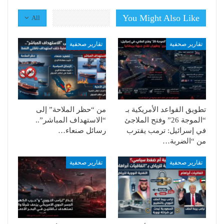
You Might Also Like
All
تقارير صحفية
تقارير صحفية
تطويق القواعد الأمريكية بـ
من “حظر الملاحة” إلى
“الموجة 26” وفتح الملاجئ
“الاستهداف المباشر”..
في إسرائيل: ترمب يقترب
رسائل صنعاء…
من “الضربة…
تقارير صحفية
تقارير صحفية