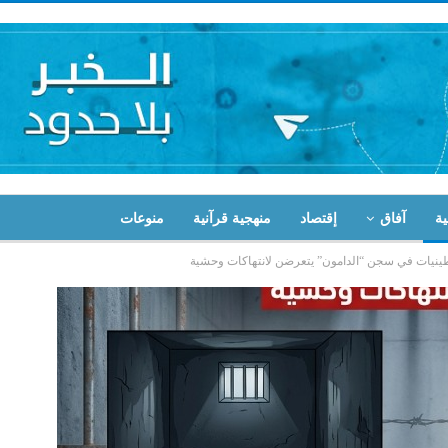
ية
آفاق
إقتصاد
منهجية قرآنية
منوعات
ينيات في سجن “الدامون” يتعرضن لانتهاكات وحشية