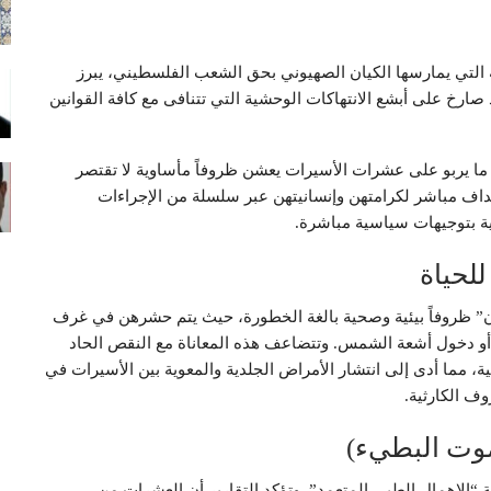
التي يمارسها الكيان الصهيوني بحق الشعب الفلسطيني، يبرز
خ على أبشع الانتهاكات الوحشية التي تتنافى مع كافة القوانين
ا يربو على عشرات الأسيرات يعشن ظروفاً مأساوية لا تقتصر
داف مباشر لكرامتهن وإنسانيتهن عبر سلسلة من الإجراءات
ية بتوجيهات سياسية مباشرة.
لحياة
” ظروفاً بيئية وصحية بالغة الخطورة، حيث يتم حشرهن في غرف
 أو دخول أشعة الشمس. وتتضاعف هذه المعاناة مع النقص الحاد
، مما أدى إلى انتشار الأمراض الجلدية والمعوية بين الأسيرات في
ف الكارثية.
موت البطيء)
 “الإهمال الطبي المتعمد”. وتؤكد التقارير أن العشرات من