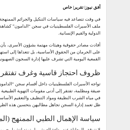
أفق نيوز| تقرير| خاص
في وقت تتصاعد فيه سياسات التنكيل والجرائم الممنهجة 
ملف الأسيرات الفلسطينيات في سجن “الدامون” كشاهد صار
الدولية والقيم الإنسانية.
أفادت مصادر حقوقية وهيئات مهتمة بشؤون الأسرى، بأن م
على الحرمان من الحقوق الأساسية، بل تتعداها إلى استه
القمعية اليومية التي تشرف عليها إدارة السجون الصهيون
ظروف احتجاز قاسية وغرف تفتقر ل
تواجه الأسيرات الفلسطينيات داخل أقسام سجن “الدامون
ضيقة ومظلمة، تفتقر إلى أدنى مقومات التهوية الطبيعية
في مياه الشرب النظيفة ومواد التنظيف والتعقيم الأساسية
ظل تعمد إدارة السجن تجاهل مطالبهن بتحسين هذه الظرو
سياسة الإهمال الطبي الممنهج (ال
لا تتوقف المعاناة عند رداءة العيش، بل تمتد لتشمل جريمة