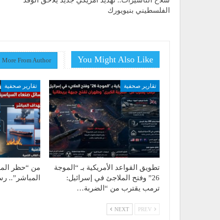
سلاح التأشيرات.. تهديد أمريكي جديد يلاحق الوفد
الفلسطيني بنيويورك
You Might Also Like
More From Author
تقارير صحفية
تقارير صحفية
تطويق القواعد الأمريكية بـ “الموجة
من “حظر المل
26” وفتح الملاجئ في إسرائيل:
المباشر”.. ر
ترمب يقترب من “الضربة…
NEXT
PREV