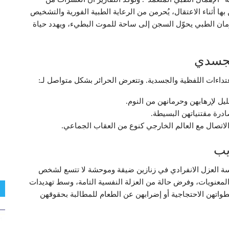
ها أثناء الاعتقال، يُحرمن من الرعاية الطبية الفورية والتشخيص
رمان الطبي يحوّل السجن إلى ساحة للموت البطيء، ويهدد حياة
لجسدي
عتداءات اللفظية والجسدية. وتتعرض الحرائر بشكل متواصل لـ:
يل لإرهابهن وحرمانهن من النوم.
درة مقتنياتهن البسيطة.
اتصال مع العالم الخارجي كنوع من العقاب الجماعي.
يب
سة العزل الانفرادي في زنازين ضيقة وموحشة لا تتسع لشخص
لمعنويات، وفرض حالة من العزلة النفسية التامة، وسط تهديدات
تهن الاحتجاجية أو إضرابهن عن الطعام للمطالبة بحقوقهن