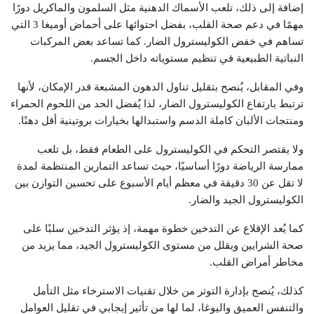
إضافة إلى ذلك، تلعب الأسماك الدهنية مثل السلمون والماكريل دورًا
مهمًا في دعم صحة القلب، بفضل احتوائها على أحماض أوميغا 3 التي
تساهم في خفض الكوليسترول الضار. كما تساعد بعض المركبات
النباتية الطبيعية في تنظيم مستوياته داخل الجسم.
وفي المقابل، يُنصح بتقليل تناول الدهون المشبعة قدر الإمكان، لأنها
ترتبط بارتفاع الكوليسترول الضار، لذا يُفضل الحد من اللحوم الحمراء
ومنتجات الألبان كاملة الدسم واستبدالها بخيارات بروتينية أقل دهنًا.
ولا يقتصر التحكم في الكوليسترول على الطعام فقط، بل تلعب
ممارسة الرياضة دورًا أساسيًا، حيث تساعد التمارين المنتظمة لمدة
لا تقل عن 30 دقيقة في معظم أيام الأسبوع على تحسين التوازن بين
الكوليسترول الجيد والضار.
كما يُعد الإقلاع عن التدخين خطوة مهمة، إذ يؤثر التدخين سلبًا على
صحة الشرايين ويقلل من مستوى الكوليسترول الجيد، مما يزيد من
مخاطر أمراض القلب.
كذلك، يُنصح بإدارة التوتر من خلال تقنيات الاسترخاء مثل التأمل
والتنفس العميق واليوغا، لما لها من تأثير إيجابي في تقليل العوامل