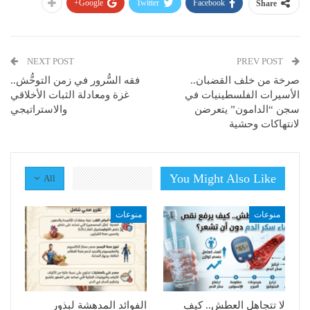
Google+
Twitter
Facebook
Share
NEXT POST
PREV POST
صرخة من خلف القضبان..
فقه السُّرور في زمن التوحُّش..
الأسيرات الفلسطينيات في
غزة ومعادلة الثبات الأخلاقي
سجن “الدامون” يتعرضن
والاستراتيجي
لانتهاكات وحشية
You Might Also Like
All
منوعات
منوعات
لا تتجاهل العطش.. كيف
الفوائد المدهشة لبذور