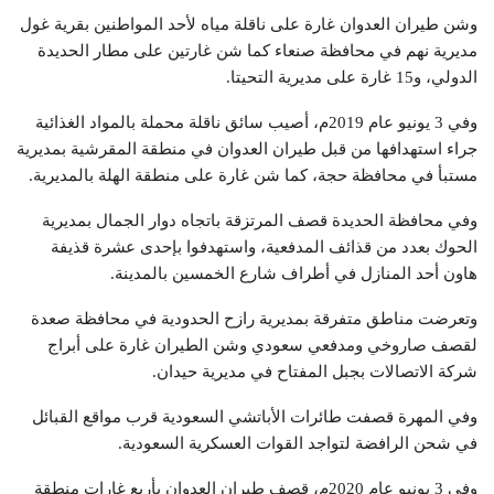
وشن طيران العدوان غارة على ناقلة مياه لأحد المواطنين بقرية غول
مديرية نهم في محافظة صنعاء كما شن غارتين على مطار الحديدة
الدولي، و15 غارة على مديرية التحيتا.
وفي 3 يونيو عام 2019م، أصيب سائق ناقلة محملة بالمواد الغذائية
جراء استهدافها من قبل طيران العدوان في منطقة المقرشية بمديرية
مستبأ في محافظة حجة، كما شن غارة على منطقة الهلة بالمديرية.
وفي محافظة الحديدة قصف المرتزقة باتجاه دوار الجمال بمديرية
الحوك بعدد من قذائف المدفعية، واستهدفوا بإحدى عشرة قذيفة
هاون أحد المنازل في أطراف شارع الخمسين بالمدينة.
وتعرضت مناطق متفرقة بمديرية رازح الحدودية في محافظة صعدة
لقصف صاروخي ومدفعي سعودي وشن الطيران غارة على أبراج
شركة الاتصالات بجبل المفتاح في مديرية حيدان.
وفي المهرة قصفت طائرات الأباتشي السعودية قرب مواقع القبائل
في شحن الرافضة لتواجد القوات العسكرية السعودية.
وفي 3 يونيو عام 2020م، قصف طيران العدوان بأربع غارات منطقة