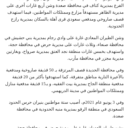
الفرع بمديرية كتاف في محافظة صعدة وشن أربع غارات أخرى على
مديرية الظاهر مستهدفاً مزارع وممتلكات المواطنين، فيما استهدف
قصف صاروخي ومدفعي سعودي قرى آهلة بالسكان بمديرية رازح
الحدودية.
وشن الطيران المعادي غارة على وادي رجام بمديرية بني حشيش في
محافظة صنعاء، وثلاث غارات على مديرية حرض في محافظة حجة،
واستهدف بخمس غارات منطقة نجد العتق بمديرية صرواح، وبغارتين
مديرية مجزر في محافظة مأرب.
وفي محافظة الحديدة قصف المرتزقة بـ 50 قذيفة صاروخية ومدفعية
بالأعيرة النارية مناطق متفرقة، كما استهدفوا بأكثر من 20 قذيفة
مدفعية منطقة الجاح بمديرية بيت الفقيه، و بـ15 قذيفة مدفعية منازل
وممتلكات المواطنين في مدينة الدريهمي.
وفي 3 يونيو عام 2021م، أصيب ستة مواطنين بنيران حرس الحدود
السعودي في منطقة الرقو بمديرية منبه الحدودية في محافظة
صعدة.
وشن طيران العدوان غارة على مدينة حرض في محافظة حجة،