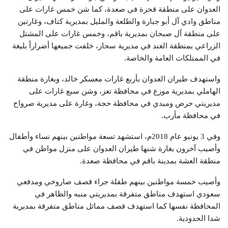
العدوان على منطقة قحزة في صعدة، كما شن خمس غارات على
مناطق وادي آل أبو جبارة والطلعة والمليل بمديرية كتاف، وغارتين
على منطقة آل صبحان بمديرية باقم، وخمس غارات على المشتل
الزراعي بمنطقة العند في مديرية سحار، خلفت جميعها أضراراً بليغة
في الممتلكات العامة والخاصة.
واستهدف طيران العدوان بأربع غارات معسكر خالد، وبغارة منطقة
الهاملي بمديرية موزع في محافظة تعز، وشن سبع غارات على
مديريتي حرض وميدي في محافظة حجة، وغارة على مديرية صرواح
في محافظة مأرب.
وفي 3 يونيو عام 2018م، استشهد تسعة مواطنين بينهم نساء وأطفال
وأصيب آخرون بغارة شنها طيران العدوان على منزل مواطن في
منطقة العشة بمدينة باقم في محافظة صعدة.
وأصيب خمسة مواطنين بينهم طفلة جراء قصف صاروخي ومدفعي
سعودي استهدف مناطق متفرقة بمديريتي منبه والظاهر في
المحافظة نفسها كما استهدف قصف مماثل مناطق متفرقة بمديرية
شدا الحدودية.