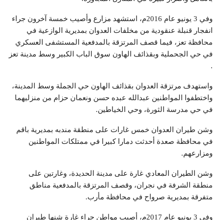
وفي 3 يونيو عام 2016م، استشهد مزارع وأصيب خمسة آخرون جراء
انفجار قنبلة عنقودية من مخلفات العدوان بمديرية الوازعية في
محافظة تعز، فيما قصف المرتزقة بالمدفعية المستشفى العسكري
في حي الجحملية وبقذائف الهاون سوق الباب الكبير وسط مدينة تعز
.
واستهدف مرتزقة العدوان بقذائف الهاون حي الجملة وسط المدينة،
واختطفوا المواطنين عبدالله عبده حسن ونعمان حزام من منزليهما
في حي مدرسة الثورة، وحي الخياطين.
وشن طيران العدوان خمس غارات على منطقة مندبه بمديرية باقم
في محافظة صعدة أحدثت دمارا كبيرا في ممتلكات المواطنين
ومزارعهم.
وشن الطيران المعادي غارة على مدينة الحديدة، وغارتين على
منطقة الشرفة في نجران، وقصف المرتزقة بالمدفعية مناطق
متفرقة بمديرية صرواح في محافظة مأرب.
وفي 3 يونيو عام 2017م، أصيب مواطن جراء غارة شنها طيران