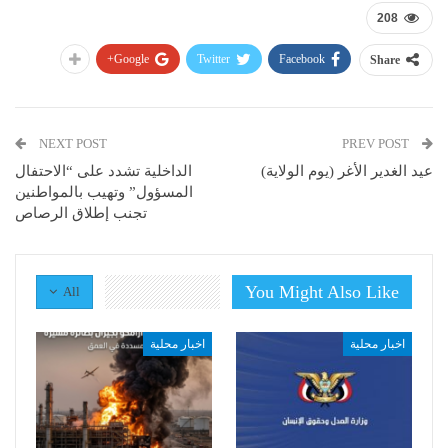
208
Google+
Twitter
Facebook
Share
NEXT POST
PREV POST
عيد الغدير الأغر (يوم الولاية)
الداخلية تشدد على “الاحتفال
المسؤول” وتهيب بالمواطنين
تجنب إطلاق الرصاص
You Might Also Like
All
اخبار محلية
اخبار محلية