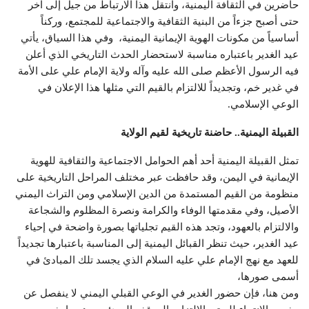
حاضرين في الثقافة اليمنية، وانتقل هذا الارتباط من جيل إلى آخر
حتى أصبح جزءاً من البنية الثقافية والاجتماعية للمجتمع، وركناً
أساسياً من مكونات الهوية الإيمانية اليمنية، وفي هذا السياق، يأتي
عيد الغدير باعتباره مناسبة لاستحضار الحدث التاريخي الذي أعلن
فيه الرسول الأعظم صلى الله عليه وآله ولاية الإمام علي على الأمة
في غدير خم، وتجديداً للالتزام بالقيم التي مثلها هذا الإعلان في
الوعي الإسلامي.
القبيلة اليمنية.. حاضنة تاريخية لقيم الولاية
تمثل القبيلة اليمنية أحد أهم الحوامل الاجتماعية والثقافية للهوية
الإيمانية في اليمن، وقد حافظت عبر مختلف المراحل التاريخية على
منظومة من القيم المستمدة من الدين الإسلامي ومن التراث اليمني
الأصيل، وفي مقدمتها الوفاء والكرامة ونصرة المظلوم والشجاعة
والالتزام بالعهود، وتجد هذه القيم تجلياتها بصورة واضحة في إحياء
عيد الغدير، حيث تنظر القبائل اليمنية إلى المناسبة باعتبارها تجديداً
للعهد مع نهج الإمام علي عليه السلام الذي يجسد تلك المبادئ في
أسمى صورها،
ومن هنا، فإن حضور الغدير في الوعي القبلي اليمني لا ينفصل عن