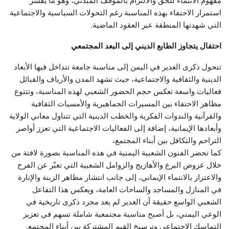
مفهوم الانتماء للحق والالتزام بالموقف المبدئي، وهو ما يفسر
استمرار الاحتفاء بهذه المناسبة رغم التحولات السياسية والاجتماعية
التي شهدتها المنطقة عبر العقود الماضية.
احتفال يتجاوز الطابع الديني إلى البعد المجتمعي
تتحول ذكرى الغدير في اليمن إلى مناسبة جامعة تتداخل فيها الأبعاد
الدينية والثقافية والاجتماعية، حيث تشهد المدن والأرياف والقبائل
فعاليات واسعة تعكس حجم الحضور الشعبي لهذه المناسبة، وتتنوع
مظاهر الاحتفاء بين المسيرات الجماهيرية والأمسيات الثقافية
والقرآنية والندوات الفكرية والخطب الدينية التي تتناول معاني الولاية
وأبعادها الإيمانية، إضافة إلى الفعاليات الاجتماعية التي تعزز أواصر
التراحم والتكافل بين أبناء المجتمع،
كما تحضر الفنون الشعبية اليمنية في هذه المناسبة بصورة لافتة من
خلال عروض البرع والأهازيج والزوامل الشعبية التي تعبّر عن الفرح
والاعتزاز بالانتماء الإيماني، إلى جانب انتشار مظاهر الزينة والإنارة
في المنازل والمساجد والساحات العامة، ويعكس هذا التفاعل
الشعبي الواسع حقيقة أن الغدير لم يعد مجرد ذكرى تاريخية في
الوعي اليمني، بل أصبح مناسبة مجتمعية شاملة تسهم في تعزيز
التماسك الاجتماعي وترسيخ القيم المشتركة بين أبناء المجتمع.