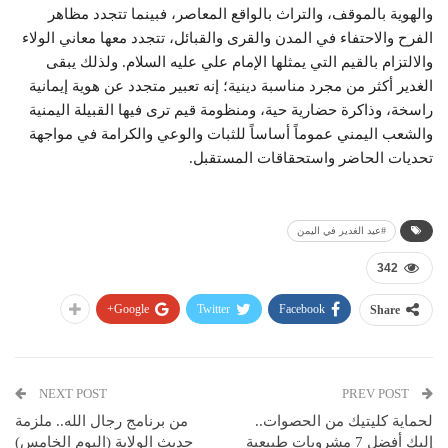
والهوية بالموقف، والتراث بالواقع المعاصر، فبينما تتجدد مظاهر
الفرح والاحتفاء في المدن والقرى والقبائل، تتجدد معها معاني الولاء
والالتزام بالقيم التي يمثلها الإمام علي عليه السلام. ولذلك يبقى
الغدير أكثر من مجرد مناسبة دينية؛ إنه تعبير متجدد عن هوية إيمانية
راسخة، وذاكرة حضارية حية، ومنظومة قيم ترى فيها القبيلة اليمنية
والشعب اليمني عموماً أساساً للثبات والوعي والكرامة في مواجهة
تحديات الحاضر واستحقاقات المستقبل.
#عيد الغدير في اليمن
342
Google+
Twitter
Facebook
Share
NEXT POST
PREV POST
لحماية كليتيك من الحصوات..
من برنامج رجال الله.. ملزمة
إليك أفضل 7 مشروبات طبيعية
حديث الولاية (اليوم الخامس)