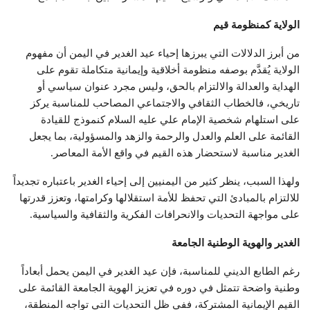
الولاية كمنظومة قيم
من أبرز الدلالات التي يبرزها إحياء عيد الغدير في اليمن أن مفهوم
الولاية يُقدَّم بوصفه منظومة أخلاقية وإيمانية متكاملة تقوم على
الهداية والعدالة والالتزام بالحق، وليس مجرد عنوان سياسي أو
تاريخي، فالخطاب الثقافي والاجتماعي المصاحب للمناسبة يركز
على استلهام شخصية الإمام علي عليه السلام كنموذج للقيادة
القائمة على العلم والعدل والرحمة والزهد والمسؤولية، بما يجعل
الغدير مناسبة لاستحضار هذه القيم في واقع الأمة المعاصر.
ولهذا السبب، ينظر كثير من اليمنيين إلى إحياء الغدير باعتباره تجديداً
للالتزام بالمبادئ التي تحفظ للأمة استقلالها وكرامتها، وتعزز قدرتها
على مواجهة التحديات والانحرافات الفكرية والثقافية والسياسية.
الغدير والهوية الوطنية الجامعة
رغم الطابع الديني للمناسبة، فإن عيد الغدير في اليمن يحمل أبعاداً
وطنية واضحة تتمثل في دوره في تعزيز الهوية الجامعة القائمة على
القيم الإيمانية المشتركة، ففي ظل التحديات التي تواجه المنطقة،