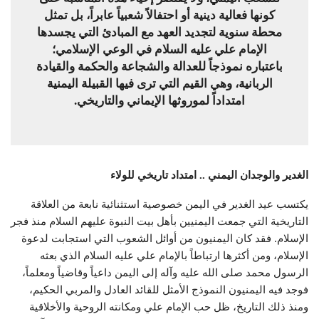
كونها فعالية دينية أو احتفالاً شعبياً عابراً، بل تمثل
محطة سنوية لتجديد العهد مع المبادئ التي يجسدها
الإمام علي عليه السلام في الوعي الإسلامي؛
باعتباره نموذجاً للعدالة والشجاعة والحكمة والقيادة
الربانية، وهي القيم التي ترى فيها القبيلة اليمنية
امتداداً لموروثها الإيماني والتاريخي.
الغدير والوجدان اليمني .. امتداد تاريخي للولاء
يكتسب عيد الغدير في اليمن خصوصية استثنائية نابعة من العلاقة
التاريخية التي جمعت اليمنيين بأهل بيت النبوة عليهم السلام منذ فجر
الإسلام. فقد كان اليمنيون من أوائل الشعوب التي استجابت لدعوة
الإسلام، ومن أكثرها ارتباطاً بالإمام علي عليه السلام الذي بعثه
الرسول محمد صلى الله عليه وآله إلى اليمن داعياً وقاضياً ومعلماً،
فوجد فيه اليمنيون النموذج الأمثل للقائد العادل والمربي الحكيم،
ومنذ ذلك التاريخ، ظل حب الإمام علي ومكانته الروحية والأخلاقية