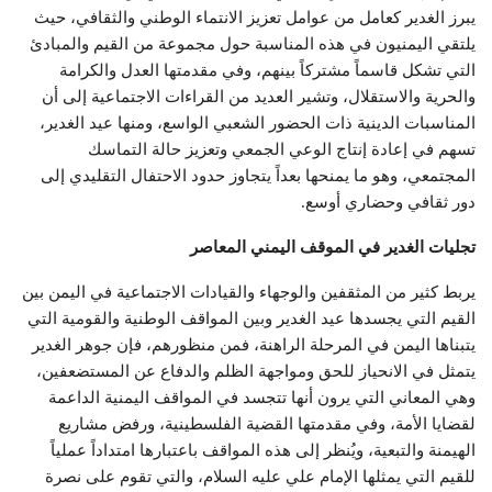
يبرز الغدير كعامل من عوامل تعزيز الانتماء الوطني والثقافي، حيث
يلتقي اليمنيون في هذه المناسبة حول مجموعة من القيم والمبادئ
التي تشكل قاسماً مشتركاً بينهم، وفي مقدمتها العدل والكرامة
والحرية والاستقلال، وتشير العديد من القراءات الاجتماعية إلى أن
المناسبات الدينية ذات الحضور الشعبي الواسع، ومنها عيد الغدير،
تسهم في إعادة إنتاج الوعي الجمعي وتعزيز حالة التماسك
المجتمعي، وهو ما يمنحها بعداً يتجاوز حدود الاحتفال التقليدي إلى
دور ثقافي وحضاري أوسع.
تجليات الغدير في الموقف اليمني المعاصر
يربط كثير من المثقفين والوجهاء والقيادات الاجتماعية في اليمن بين
القيم التي يجسدها عيد الغدير وبين المواقف الوطنية والقومية التي
يتبناها اليمن في المرحلة الراهنة، فمن منظورهم، فإن جوهر الغدير
يتمثل في الانحياز للحق ومواجهة الظلم والدفاع عن المستضعفين،
وهي المعاني التي يرون أنها تتجسد في المواقف اليمنية الداعمة
لقضايا الأمة، وفي مقدمتها القضية الفلسطينية، ورفض مشاريع
الهيمنة والتبعية، ويُنظر إلى هذه المواقف باعتبارها امتداداً عملياً
للقيم التي يمثلها الإمام علي عليه السلام، والتي تقوم على نصرة