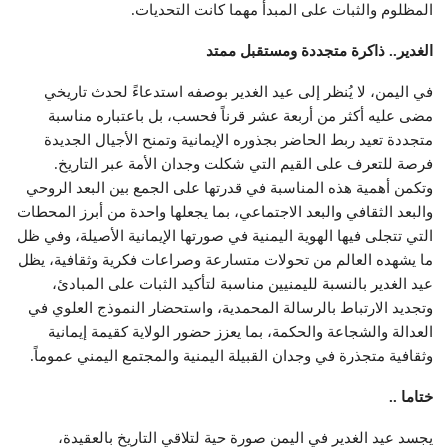
المظلوم والثبات على المبدأ مهما كانت التحديات.
الغدير.. ذاكرة متجددة ومستقبل ممتد
في اليمن، لا يُنظر إلى عيد الغدير بوصفه استدعاءً لحدث تاريخي
مضى عليه أكثر من أربعة عشر قرناً فحسب، بل باعتباره مناسبة
متجددة تعيد ربط الحاضر بجذوره الإيمانية وتمنح الأجيال الجديدة
فرصة للتعرف على القيم التي شكلت وجدان الأمة عبر التاريخ.
وتكمن أهمية هذه المناسبة في قدرتها على الجمع بين البعد الروحي
والبعد الثقافي والبعد الاجتماعي، بما يجعلها واحدة من أبرز المحطات
التي تتجلى فيها الهوية اليمنية في صورتها الإيمانية الأصيلة، وفي ظل
ما يشهده العالم من تحولات متسارعة وصراعات فكرية وثقافية، يظل
عيد الغدير بالنسبة لليمنيين مناسبة لتأكيد الثبات على المبادئ،
وتجديد الارتباط بالرسالة المحمدية، واستحضار النموذج العلوي في
العدالة والشجاعة والحكمة، بما يعزز حضور الولاية كقيمة إيمانية
وثقافية متجذرة في وجدان القبيلة اليمنية والمجتمع اليمني عموماً.
ختاما ..
يجسد عيد الغدير في اليمن صورة حية لتلاقي التاريخ بالعقيدة،