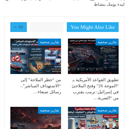
لبدء يومك بنشاط
You Might Also Like
All
تقارير صحفية
تقارير صحفية
تطويق القواعد الأمريكية بـ
من “حظر الملاحة” إلى
“الموجة 26” وفتح الملاجئ
“الاستهداف المباشر”..
في إسرائيل: ترمب يقترب
رسائل صنعاء…
من “الضربة…
تقارير صحفية
تقارير صحفية