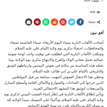
On
يونيو 3, 2026
478
Share
أفق نيوز|
أضاءت الألعاب النارية مساء اليوم الأربعاء، سماء العاصمة صنعاء
والمحافظات، احتفاءً بذكرى يوم ولاية الإمام علي عليه السلام.
وشكلت الألعاب النارية التي انطلقت في توقيت واحد، لوحة ضوئية
جمالية تحمل معاني الولاء والفرح والابتهاج بذكرى يوم الولاية، وما
تحتله هذه المناسبة من مكانة في نفوس اليمنيين وارتباطهم الوثيق
والتاريخي بالإمام علي بن ابي طالب عليه السلام.
وحظي هذا الاحتفال الضوئي المهيب بمتابعة من قبل المواطنين
الذين خرجوا إلى الساحات والشوارع والأماكن العامة وأسطح المنازل
والمرتفعات لتوثيق هذا المشهد الاحتفالي الفريد.
ويأتي إطلاق الألعاب النارية في إطار إحياء الشعب اليمني لذكرى يوم
ولاية الإمام علي عليه السلام، وتأكيدًا على التمسك بمبدأ الولاية لله
ورسوله الكريم والإمام علي، وترسيخ الهوية الإيمانية.