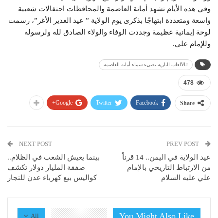
وفي هذه الأيام تشهد أمانة العاصمة والمحافظات احتفالات شعبية
واسعة ومتعددة ابتهاجًا بذكرى يوم الولاية ” عيد الغدير الأغر”، رسمت
لوحة إيمانية عظيمة وجددت الوفاء والولاء الصادق لله ولرسوله
وللإمام علي.
#الألعاب النارية تضيء سماء أمانة العاصمة
478
Google+
Twitter
Facebook
Share
NEXT POST
PREV POST
عيد الولاية في اليمن.. 14 قرناً
بينما يعيش الشعب في الظلام..
من الارتباط التاريخي بالإمام
صفقة المليار دولار تكشف
علي عليه السلام
كواليس بيع كهرباء عدن للتجار
You Might Also Like
All