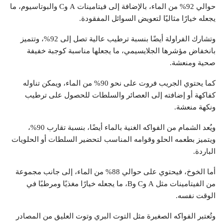
حوالي 92% من الماء، بالإضافة إلى فيتامينات A وC والبوتاسيوم، ما
يجعله خيارًا مثاليًا لتعويض السوائل المفقودة.
وتشارك الفراولة أيضًا بنسبة ترطيب عالية تصل إلى 92%، وتتميز
بانخفاض مؤشرها الجلايسيمي، ما يجعلها مناسبة كوجبة خفيفة
صحية ومنعشة.
كما يحتوي الجريب فروت على نحو 90% من الماء، ويمكن تناوله
كفاكهة أو إضافته إلى العصائر والسلطات للحصول على ترطيب
ونكهة منعشة.
ويُعد الشمام من الفواكه الغنية بالماء أيضًا، بنسبة تقارب 90%،
ويتميز بطعمه الحلو وقوامه المناسب لتحضير السلطات أو الحلويات
الباردة.
أما الخوخ، فيحتوي على حوالي 88% من الماء، إلى جانب مجموعة
من الفيتامينات مثل A وC وB، ما يجعله خيارًا مغذيًا ومرطبًا في
الوقت نفسه.
وتُعتبر الفواكه الصغيرة مثل التوت البري وتوت العليق من المصادر