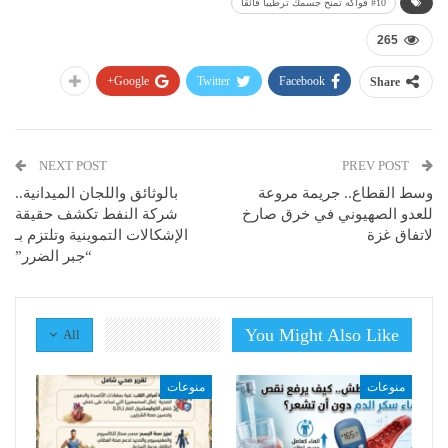
#10 فواكه تمنح جسمك ترطيباً فائقاً
265
Google+
Twitter
Facebook
Share
NEXT POST
PREV POST
وسط القطاع.. جريمة مروعة
بالوثائق واللجان الميدانية..
للعدو الصهيوني في خرق صارخ
شركة النفط تكشف حقيقة
لاتفاق غزة
الإشكالات التموينية وتلتزم بـ
“جبر الضرر”
You Might Also Like
All
منوعات
منوعات