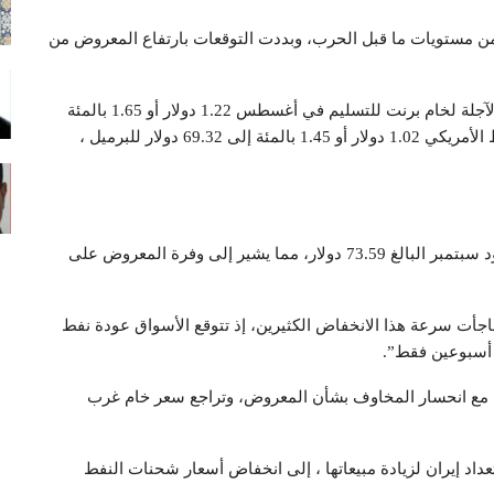
من مستويات ما قبل الحرب، وبددت التوقعات بارتفاع المعروض من
وبحلول الساعة 0337 بتوقيت جرينتش، انخفضت العقود الآجلة لخام برنت للتسليم في أغسطس 1.22 دولار أو 1.65 ‌بالمئة
إلى 72.52 دولار للبرميل. ونزل خام غرب تكساس الوسيط الأمريكي 1.02 دولار أو 1.45 بالمئة إلى 69.32 دولار للبرميل ،
وجرى تداول خام برنت لشهر أغسطس بأقل من سعر عقود سبتمبر البالغ 73.59 دولار، مما يشير إلى وفرة المعروض على
أت سرعة هذا الانخفاض الكثيرين، إذ تتوقع الأسواق ⁠عودة نفط
 أسبوعين فقط”.
اء مع انحسار المخاوف بشأن المعروض، وتراجع سعر خام غرب
اد إيران لزيادة مبيعاتها ، إلى انخفاض أسعار شحنات النفط