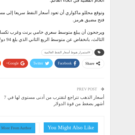
الخام الفعلية في أنحاء العالم.
وتوقع محللو ماكواري أن تعود أسعار النفط سريعا إلى مس
فتح مضيق هرمز.
الثالث، بانخفاض عن متوسط الربع الثاني الذي بلغ 94 دولارا و87 دولارا للبرميل.
#استمرار هبوط أسعار النفط العالمية
Google+
Twitter
Facebook
Share
PREV POST
أسعار الذهب تتراجع لتقترب من أدنى مستوى لها في 7
أشهر بضغط من قوة الدولار
You Might Also Like
More From Author