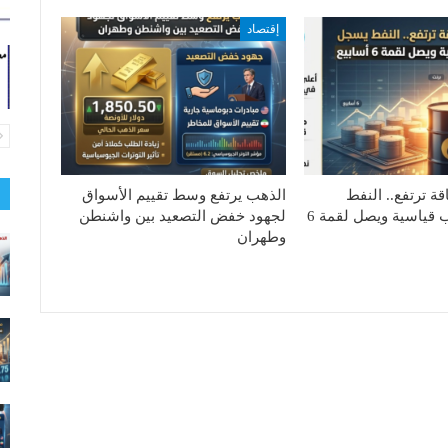
إقتصاد
ة ترتفع.. النفط
الذهب يرتفع وسط تقييم الأسواق
يسجل مكاسب قياسية ويصل لقمة 6
لجهود خفض التصعيد بين واشنطن
وطهران