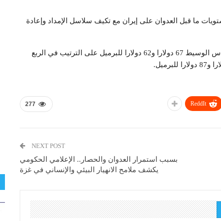
تويات ما قبل العدوان على إيران مع تكيف سلاسل الإمداد وإعادة
ويرجحون أن يبلغ متوسط سعري خامي برنت وغرب تكساس ⁠الوسيط 67 دولارا و62 دولارا للبرميل على الترتيب في الربع
ReddIt
277
NEXT POST
بسبب استمرار العدوان والحصار.. الإعلامي الحكومي
يكشف ملامح الانهيار البيئي والإنساني في غزة