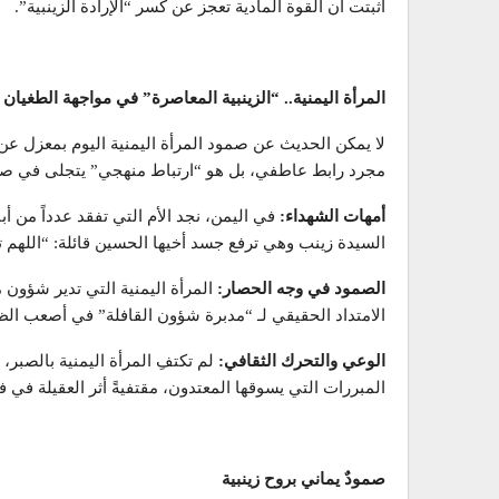
أثبتت أن القوة المادية تعجز عن كسر “الإرادة الزينبية”.
المرأة اليمنية.. “الزينبية المعاصرة” في مواجهة الطغيان
لا يمكن الحديث عن صمود المرأة اليمنية اليوم بمعزل عن 
مجرد رابط عاطفي، بل هو “ارتباط منهجي” يتجلى في صو
أمهات الشهداء
:
في اليمن، نجد الأم التي تفقد عدداً من أبنا
السيدة زينب وهي ترفع جسد أخيها الحسين قائلة: “اللهم تق
الصمود في وجه الحصار
:
المرأة اليمنية التي تدير شؤون
الامتداد الحقيقي لـ “مدبرة شؤون القافلة” في أصعب الظ
الوعي والتحرك الثقافي
:
لم تكتفِ المرأة اليمنية بالصبر
المبررات التي يسوقها المعتدون، مقتفيةً أثر العقيلة في 
صمودٌ يماني بروح زينبية