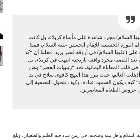
ليها السلام) مجرد شاهدة على مأساة كربلاء، بل كانت
 الثورة الحسينية للإمام الحسين عليه السلام، فمنذ
لي (عليها السلام) في أروقة قصر يزيد، معلنةً أن “كِد
 تعد القضية مجرد واقعة تاريخية انتهت في كربلاء، بل
 في قلب المعاناة اليمانية، نجد “زينبيات العصر” وهن
هلت العالم، حيث يبرز هذا النهج كأقوى سلاح في يد
اء” كيف يكون الصمود عبادة، وكيف تتحول التضحية إلى
زل عروش الطغاة المعاصرين.
ه السلام وأهل بيته وصحبه، في زمنٍ ساد فيه الظلم والطغيان، وبلغ