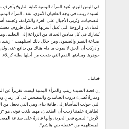
في اليمن اليوم، تُعيد المرأة اليمنية كتابة التاريخ بأحر
السيدة زينب في وجه الطغيان الأموي، تقف المرأة اليمنية
التضحيات، وتُربي الأجيال على العزة والكرامة، وتُجسد أس
المبادئ، والزوجة التي تُعيل أسرتها في ظل ظروفٍ معيشية
تُشارك في كل ميادين الحياة، من الزراعة إلى التعليم، ومن
صناعة النصر والصمود، ومن خلال ذلك استلهمت ” زينبيات 
وأدركت أن الحق لا يموت ما دام هناك من يدافع عنه، وتُدر
جوهرها ومبادئها القيم التي ضحت من أجلها بطلة كربلاء.
ختاما..
إن قصة السيدة زينب والمرأة اليمنية ليست تقريراً عن ا
ومنارةٌ تُضيء دروب الصامدين والمضحين في كل زمانٍ وم
التي حولت المأساة إلى طاقة بناء، وهي التي تجعل من الم
الطاهرة علمتنا زينب أن الطغيان، مهما بلغت قوته، هو “
الأرض” ليصنع فجر الحرية، وأنها قادرةٌ على صناعة المعج
المستلهمة من “عقيلة بني هاشم”.