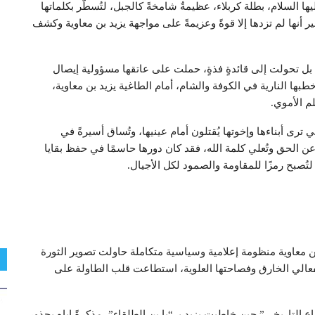
 السلام، بطلة كربلاء، عظيمةٌ شامخةً كالجبل، لتُسطّر بكلماتها
 أنها لم تزدها إلا قوةً وعزيمةً على مواجهة يزيد بن معاوية وكشف
بل تحولت إلى قائدةٍ فذةٍ، حملت على عاتقها مسؤولية إيصال
بها النارية في الكوفة والشام، أمام الطاغية يزيد بن معاوية،
م الأموي.
رى أبناءها وإخوتها يُقتلون أمام عينيها، وتُساق أسيرةً في
ن الحق وتُعلي كلمة الله، فقد كان دورها حاسمًا في حفظ بقايا
لتُصبح رمزًا للمقاومة والصمود لكل الأجيال.
 معاوية منظومة إعلامية وسياسية متكاملة حاولت تصوير الثورة
انفعالي الخارق وفصاحتها العلوية، استطاعت قلب الطاولة على
تاريخي” حين خاطبت يزيد بـ “يا بن الطلقاء”، مذكرةً إياه بجذور