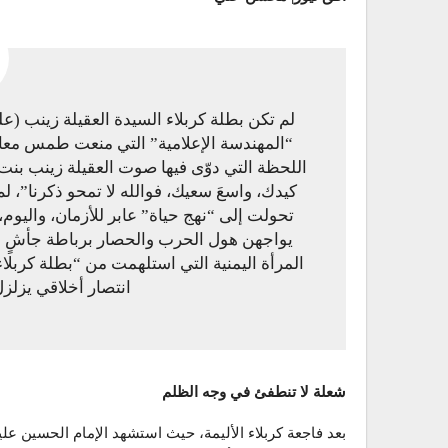
لم تكن بطلة كربلاء السيدة العقيلة زينب (ع
“المهندسة الإعلامية” التي منعت طمس معالم
اللحظة التي دوّى فيها صوت العقيلة زينب بنت ع
كيدك، واسعَ سعيك، فوالله لا تمحو ذكرنا”، لم
تحولت إلى “نهج حياة” عابر للأزمان، واليوم،
يواجهن هول الحرب والحصار برباطة جأشٍ أذ
المرأة اليمنية التي استلهمت من “بطلة كربل
انتصار أخلاقي يزل
شعلة لا تنطفئ في وجه الظلم
بعد فاجعة كربلاء الأليمة، حيث استشهد الإمام الحسين علي