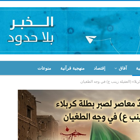
ية
آفاق
إقتصاد
منهجية قرآنية
منوعات
ربلاء (العقيلة زينب ع) في وجه الطغيان