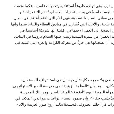
فٍ من نور، وهي تواجه ظروفاً استثنائية وتحديات قاسية، فكما وقفت
 اليوم صامدةً في وجه التحديات الجسام، تُقدم التضحيات تلو
مى معاني الصبر والتضحية، فهي الأم التي تُفقد أبناءها في سبيل
 صعبة، والأخت التي تُشارك في ميادين العطاء والبناء، سيما وأنها
 الصحة إلى العمل الاجتماعي، مُثبتةً أنها شريكةٌ أساسيةٌ في
العصر” من سيرة السيدة زينب عليها السلام دروسًا في الثبات،
ك أن تضحياتها هي جزءٌ من معركة الكرامة والعزة التي تُشبه في
لماضي ولا مجرد حكاية تاريخية، بل هي استشراف للمستقبل،
كان، سيما وأن “العظمة الزينبية” هي مدرسة الصبر الاستراتيجي
رأة اليمنية اليوم “أيقونة عالمية” للصبر، ومن تلك المدرسة
زبدٌ يذهب جفاء”، وأن صمود النساء الواعيات هو الذي “يمكث في
زات في أحلك الظروف، مُجسدةً بذلك أروع صور العزيمة والإباء