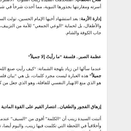
أسرته ومقارنتها بجذورها النبوية، مما أحدث شرخاً في شرع
إدارة الأزمة
:
بعد استشهاد أخيها الإمام الحسين، تولت السي
والأطفال، بل لحماية “الوعي الجمعي” للأمة من التزييف
جاب الكوفة والشام.
عظمة الصبر.. فلسفة “ما رأيتُ إلا جميلاً
“
عندما سألها ابن زياد بلهجة الشماتة: “كيف رأيتِ صنع الل
جميلاً
“
هذه العبارة ليست مجرد كلمات، بل هي “بيان فلسفي”
هو الذي منع الانهيار النفسي للقافلة، وهو الذي جعل من كر
إزهاق الفجور والطغيان.. انتصار القيم على القوة المادية
أثبتت السيدة زينب أن “الكلمة” أقوى من “السيف” عندما 
وأخلاقياً في اللحظة التي تكلمت فيها زينب، واليوم أيضا، 