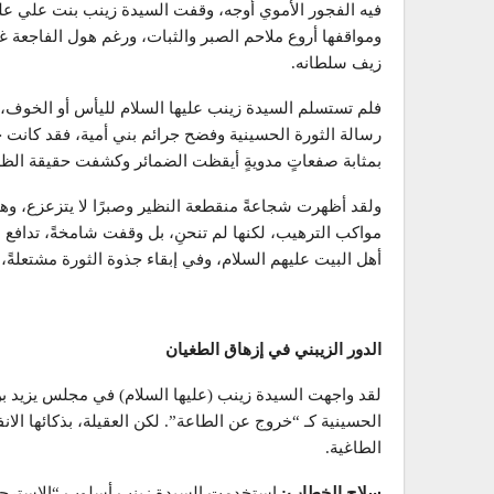
فيه الفجور الأموي أوجه، وقفت السيدة زينب بنت علي عليها
ومواقفها أروع ملاحم الصبر والثبات، ورغم هول الفاجعة غير
زيف سلطانه.
فلم تستسلم السيدة زينب عليها السلام لليأس أو الخوف، 
رسالة الثورة الحسينية وفضح جرائم بني أمية، فقد كانت خط
بمثابة صفعاتٍ مدويةٍ أيقظت الضمائر وكشفت حقيقة الظل
ولقد أظهرت شجاعةً منقطعة النظير وصبرًا لا يتزعزع، وهي ت
مواكب الترهيب، لكنها لم تنحنِ، بل وقفت شامخةً، تدافع ع
أهل البيت عليهم السلام، وفي إبقاء جذوة الثورة مشتعلةً، 
الدور الزيبني في إزهاق الطغيان
لقد واجهت السيدة زينب (عليها السلام) في مجلس يزيد بن
الحسينية كـ “خروج عن الطاعة”. لكن العقيلة، بذكائها ال
الطاغية.
سلاح الخطاب
:
استخدمت السيدة زينب أسلوب “الاسترجاع ال