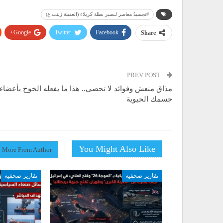
#تجسيدٌ معاصر لـصبر بطلة كربلاء (العقيلة زينب ع)
Google+
Twitter
Facebook
Share
PREV POST
مذاق منعش وفوائد لا تحصى.. هذا ما يفعله الخوخ بأعضاء
جسمك الحيوية
You Might Also Like
More From Author
تقارير صحفية
تقارير صحفية