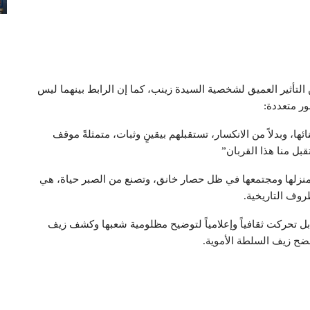
التأثير العميق لشخصية السيدة زينب، كما إن الرابط بينهما ليس
ر متعددة:
ئها، وبدلاً من الانكسار، تستقبلهم بيقينٍ وثبات، متمثلةً موقف
بل منا هذا القربان”
 منزلها ومجتمعها في ظل حصار خانق، وتصنع من الصبر حياة، هي
روف التاريخية.
، بل تحركت ثقافياً وإعلامياً لتوضيح مظلومية شعبها وكشف زيف
فضح زيف السلطة الأموية.