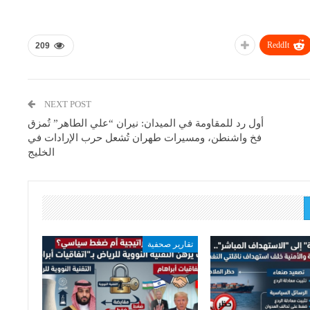
ReddIt
209
NEXT POST
أول رد للمقاومة في الميدان: نيران “علي الطاهر” تُمزق
فخ واشنطن، ومسيرات طهران تُشعل حرب الإرادات في
الخليج
تقارير صحفية