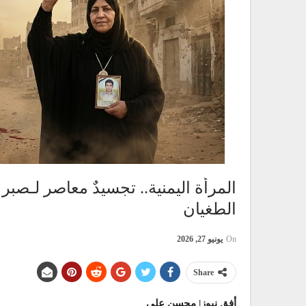
المرأة اليمنية.. تجسيدٌ معاصر لـصبر
الطغيان
On
يونيو 27, 2026
Share
أفق نيوز| محسن علي