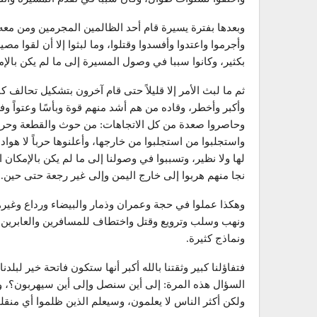
وبعدها بفترة يسيرة قام أحد الظالمين المجرمين ومن مع
وأجرموا واعتدوا وأفسدوا وقتلوا، وما لبثوا إلا أن لقوا 
بكثير، وكانوا سببا في وصول المسيرة إلى ما لم يكن بالإمك
ثم ما لبث الأمر إلا قليلاً حتى قام آخرون بتشكيل تحالف 
وأكبر وأخطر، وقاده من هم أشد منهم قوة وبأسًا وعتواً وف
وحاصروا صعدة من كل الاتجاهات: من حوث والقطعة وحرض، و
واستجلبوا من استجلبوا من خارجها، وأعلنوها حرباً لا هوادة ف
لها ولا نظير، وتسببوا في وصولنا إلى ما لم يكن بالإمكا
نجا منهم هربوا إلى خارج اليمن وإلى غير رجعة حتى حين.
وهكذا عملوا في حجة وعمران وذمار والبيضاء ورداع وغيره
ونهب وسلب وترويع وقتل واختطاف للمسافرين والعابرين،
ونماذج كثيرة.
فتفاؤلنا كبير وثقتنا بالله أكبر أنها ستكون فاتحة خير لبلد
السؤال هذه المرة: إلى أين سنصل وإلى أين سيهربون؟، ولل
ولكن أكثر الناس لا يعلمون، وسيعلم الذين ظلموا أي منقل