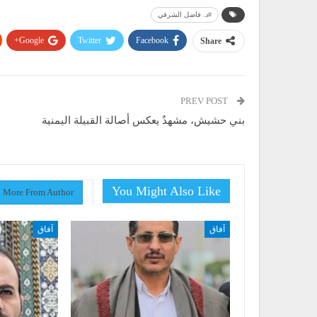
#د. فاضل الشرقي
Google+
Twitter
Facebook
Share
PREV POST
بني حشيش، مشهدٌ يعكس أصالة القبيلة اليمنية
You Might Also Like
More From Author
آفاق
آفاق