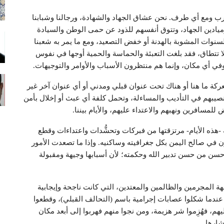
رب ومع أي طرف. نحن عشاق الجهاد والشهادة، ورجالنا وشبابنا
ميادين الجهاد، وتتوق أنفسهم للذود عن حمى الوطن والسيادة
لسنوات المشوبة بالهدنة أو خفض التصعيد، ومع ما يمر به شعبنا
ا تتطاق، فقد بلغت التعبئة والحماسة والحمية أوجها في نفوس
وفي أي مكان، وإنما هم منتظرون الأسباب والأوامر والتوجيهات.
ركة ما هنا أو هناك تحت عنوان قبلي ومدني أو أي عنوان آخر غير
 نصيبهم في التأديب والمساءلة، وتحمل كلفة أي عبث أو إخلال بأمن
لمسافرين ونهبهم والاعتداء عليهم، والأيام بيننا.
م به -هذه الأيام- مرتزقتها من فبركات وتحشُّدات واعتداءات وقطع
ي صالح اليمن بكل جغرافيته وساكنيه. وإذا ما تصعدت الأمور
سن من حسن تدبير الله وحكمته؛ لأن أسبابها وجيهة ومقبولة
جهة المجرمين والظالمين والمعتدين، التي كانت ناجحة وإيجابية
ً، عندما شكلوا عصابات إجرامية باسم (التحالف القبلي)، وقطعوا
م، فهُزِموا شر هزيمة، ومن نجوا منهم فهربوا إلى أبعد مكان
شارها.