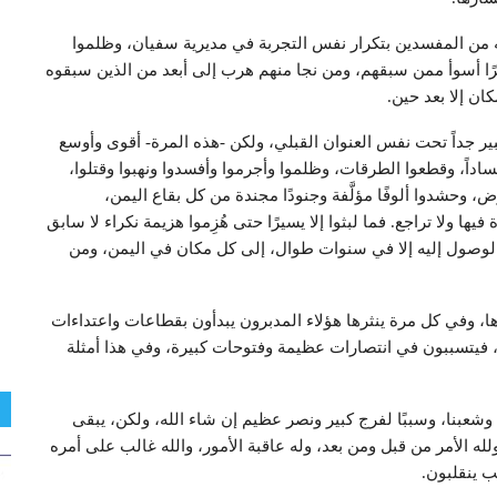
ه من المفسدين بتكرار نفس التجربة في مديرية سفيان، وظلموا
مصيرًا أسوأ ممن سبقهم، ومن نجا منهم هرب إلى أبعد من الذين سبقوه
ان إلا بعد حين.
كبير جداً تحت نفس العنوان القبلي، ولكن -هذه المرة- أقوى وأوسع
ساداً، وقطعوا الطرقات، وظلموا وأجرموا وأفسدوا ونهبوا وقتلوا،
حشدوا ألوفًا مؤلَّفة وجنودًا مجندة من كل بقاع اليمن،
يها ولا تراجع. فما لبثوا إلا يسيرًا حتى هُزِموا هزيمة نكراء لا سابق
ن الوصول إليه إلا في سنوات طوال، إلى كل مكان في اليمن، ومن
ا، وفي كل مرة ينثرها هؤلاء المدبرون يبدأون بقطاعات واعتداءات
 فيتسببون في انتصارات عظيمة وفتوحات كبيرة، وفي هذا أمثلة
نا وشعبنا، وسببًا لفرج كبير ونصر عظيم إن شاء الله، ولكن، يبقى
ه الأمر من قبل ومن بعد، وله عاقبة الأمور، والله غالب على أمره
ب ينقلبون.