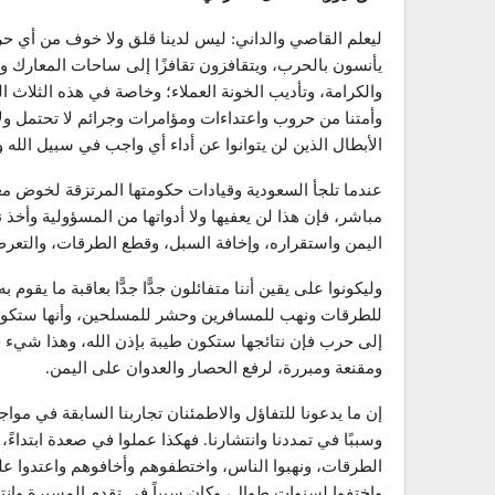
ليعلم القاصي والداني: ليس لدينا قلق ولا خوف من أي ح
يأنسون بالحرب، ويتقافزون تقافزًا إلى ساحات المعارك و
والكرامة، وتأديب الخونة العملاء؛ وخاصة في هذه الثلاث ا
وأمتنا من حروب واعتداءات ومؤامرات وجرائم لا تحتمل ول
الأبطال الذين لن يتوانوا عن أداء أي واجب في سبيل الله 
عندما تلجأ السعودية وقيادات حكومتها المرتزقة لخوض مع
مباشر، فإن هذا لن يعفيها ولا أدواتها من المسؤولية وأخذ
اليمن واستقراره، وإخافة السبل، وقطع الطرقات، والتعرض ل
وليكونوا على يقين أننا متفائلون جدًّا جدًّا بعاقبة ما يقو
للطرقات ونهب للمسافرين وحشر للمسلحين، وأنها ستكون ف
إلى حرب فإن نتائجها ستكون طيبة بإذن الله، وهذا شيء ح
ومقنعة ومبررة، لرفع الحصار والعدوان على اليمن.
إن ما يدعونا للتفاؤل والاطمئنان تجاربنا السابقة في موا
وسببًا في تمددنا وانتشارنا. فهكذا عملوا في صعدة ابتداء
الطرقات، ونهبوا الناس، واختطفوهم وأخافوهم واعتدوا عليه
واختفوا لسنوات طوال، وكان سبباً في تقدم المسيرة وانت