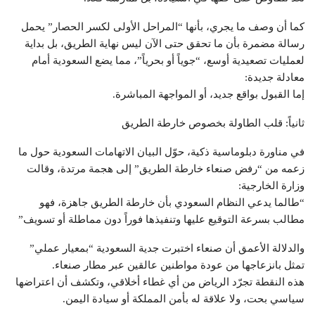
كما أن وصف ما يجري، بأنها “المراحل الأولى لكسر الحصار” يحمل
رسالة مضمرة بأن ما تحقق حتى الآن ليس نهاية الطريق، بل بداية
لعمليات تصعيدية أوسع، “جوياً أو بحرياً”، مما يضع السعودية أمام
معادلة جديدة:
إما القبول بواقع جديد، أو المواجهة المباشرة.
ثانياً: قلب الطاولة بخصوص خارطة الطريق
في مناورة دبلوماسية ذكية، حوّل البيان الاتهامات السعودية حول ما
زعمه من “رفض صنعاء خارطة الطريق” إلى هجمة مرتدة، وقالت
وزارة الخارجية:
“طالما يدعي النظام السعودي بأن خارطة الطريق جاهزة، فهو
مطالب بسرعة التوقيع عليها وتنفيذها فوراً دون مماطلة أو تسويف”
والدلالة الأعمق أن صنعاء اختبرت جدية السعودية “بمعيار عملي”
تمثل بانزعاجها من عودة مواطنين عالقين عبر مطار صنعاء.
هذه النقطة تجرّد الرياض من أي غطاء أخلاقي، وتكشف أن اعتراضها
سياسي بحت، ولا علاقة له بأمن المملكة أو سيادة اليمن.