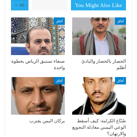
You Might Also Like
All
آفاق
آفاق
الحصار بالحصار والبادئ
صنعاء تستبق الرياض بخطوة
أظلم
واحدة
آفاق
آفاق
صُنّاع الكرامة: كيف أسقط
بركان اليمن يقترب
الوعي اليمني معادلة التجويع
والارتهان؟