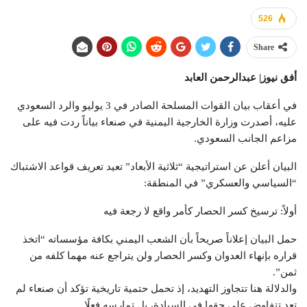
526
Share
أفق نيوز| عبدالرحمن العابد
في أعقاب بيان القوات المسلحة الصادر في 3 يوليو والرد السعودي
عليه، أصدرت وزارة الخارجية اليمنية في صنعاء بياناً ردت فيه على
مزاعم الجانب السعودي.
البيان أعلن عن استراتيجية “ثلاثية الأبعاد” تعيد تعريف قواعد الاشتباك
“السياسي والعسكري” في المنطقة:
أولاً: ترسيخ كسر الحصار كأمر واقع لا رجعة فيه
حمل البيان إعلاناً صريحاً بأن الشعب اليمني بكافة مؤسساته “اتخذ
قراره بإنهاء العدوان وكسر الحصار ولن يتراجع عنه مهما كلفه من
ثمن”.
والدلالة هنا تتجاوز التهديد، إذ تحمل حتمية تاريخية تؤكد أن صنعاء لم
تعد تتفاوض على حقها في السيادة، بل تمارسه فعلًا.