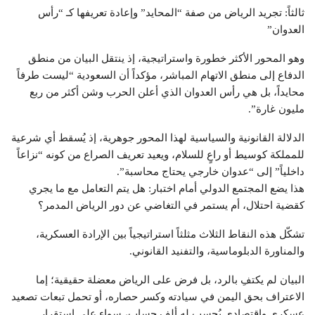
ثالثاً: تجريد الرياض من صفة “المحايد” وإعادة تعريفها كـ “رأس
العدوان”
وهو المحور الأكثر خطورة واستراتيجية، إذ ينتقل البيان من منطق
الدفاع إلى منطق الاتهام المباشر، مؤكداً أن السعودية “ليست طرفاً
محايداً، بل هي رأس العدوان الذي أعلن الحرب وشن أكثر من ربع
مليون غارة”.
الدلالة القانونية والسياسية لهذا المحور جوهرية، إذ يُسقط أي شرعية
للمملكة كوسيط أو راعٍ للسلام، ويعيد تعريف الصراع من كونه “نزاعاً
داخلياً” إلى “عدوان خارجي يحتاج محاسبة”.
هذا يضع المجتمع الدولي أمام اختبار: هل يتم التعامل مع ما يجري
كقضية احتلال، أم يستمر في التغاضي عن دور الرياض المدمر؟
تشكّل هذه النقاط الثلاث مثلثاً استراتيجياً بين الإرادة العسكرية،
والمناورة الدبلوماسية، والتفنيد القانوني.
البيان لم يكتفِ بالرد، بل فرض على الرياض معضلة حقيقية؛ إما
الاعتراف بحق اليمن في سيادته وكسر حصاره، أو تحمل تبعات تصعيد
عسكري واقتصادي يُحسب له ألف حساب، سواء على استقرار