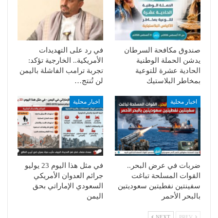
صندوق مكافحة السرطان
في رد على التهديدات
يدشن الحملة الوطنية
الأمريكية.. الخارجية تؤكد:
الحادية عشرة للتوعية
تجربة ترامب الفاشلة باليمن
بمخاطر البلاستيك
لن تُنتج…
اخبار محلية
اخبار محلية
ضربات في عرض البحر..
في مثل هذا اليوم 23 يوليو
القوات المسلحة تباغت
جرائم العدوان الأمريكي
سفينتين نفطيتين سعوديتين
السعودي الإماراتي بحق
بالبحر الأحمر
اليمن
NEXT
PREV