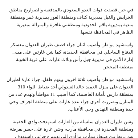
في حين قصفت قوات العدو السعودي بالمدفعية والصواريخ مناطق
الخرابش والغيل بمديرية كتاف ومنطقة الغور بمديرية غمر ومنطقة
مندبة بمديرية باقم الحدودية ومنطقتي غافرة والمنزالة بمديرية
الظاهر في المحافظة نفسها.
واستشهد مواطن وأصيب اثنان جراء قصف طيران العدوان معسكر
الدفاع الساحلي في محافظة الحديدة، كما شن غارتين على مبنى
إدارة الأمن في مديرية جبل رأس وثلاث غارات على قرية الخوبة
بمنطقة المحجر.
واستشهد مواطن وأصيب ثلاثة آخرون بينهم طفل، جراء غارة لطيران
العدوان على منزل العميد خالد العندولي أحد ضباط اللواء 310
بمنطقة دارس بأمانة العاصمة، كما أصيب 11 مواطناً وتهدم عدد من
المنازل وتضررت أخرى جراء عدة غارات على منطقة الجراف وحي
حدة ومنطقة النهدين وحي الأعناب.
وشن طيران العدوان سلسلة من الغارات استهدفت وادي الجفينة
ومنطقة المخدرة في محافظة مأرب، وشن غارة على جسر بفرضة
نهم يربط بين صنعاء ومأرب ما أدى إلى تدميره جزئيا، واستهدف