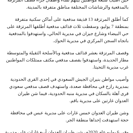
بالمدفعية والرشاشات المختلفة مناطق متفرقة بالمدينة.
كما أطلق المرتزقة 13 قذيفة مدفعية على أماكن سكنية متفرقة
بمنطقة 7 يوليو، وسقطت ثلاث قذائف مدفعية أطلقها المرتزقة على
حي البيضاء وشارع جيزان في مديرية الحالي، واستهدفوا بالمدفعية
باتجاه السجن المركزي في مديرية الحوك.
وقصف المرتزقة بعشر قذائف مدفعية وبالأسلحة الثقيلة والمتوسطة
مطار الحديدة، واستهدفوا بقصف مدفعي مكثف ممتلكات المواطنين
غرب مديرية التحيتا.
وأصيب مواطن بنيران الجيش السعودي في إحدى القرى الحدودية
بمديرية رازح في محافظة صعدة، واستهدف قصف مدفعي سعودي
قرى آهلة بالسكان في مديرية منبه الحدودية، فيما شن طيران
العدوان غارتين على مديرية باقم.
وشن طيران العدوان خمس غارات على مديرية عبس في محافظة
حجة استهدفت إحداها منطقة الجر.
وفي 6 يوليو عام 2020م، شن طيران العدوان أربع غارات على مديرية