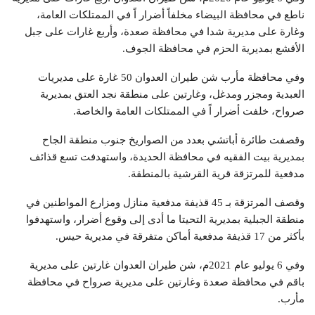
ناطع في محافظة البيضاء مخلفاً أضرار اً في الممتلكات العامة،
وغارة على مديرية شدا في محافظة صعدة، وأربع غارات على جبل
الأقشع بمديرية الحزم في محافظة الجوف.
وفي محافظة مأرب شن طيران العدوان 50 غارة على مديريات
العبدية ومجزر ومدغل، وغارتين على منطقة نجد العتق بمديرية
صرواح، خلفت أضرار اً في الممتلكات العامة والخاصة.
وقصفت طائرة أباتشي بعدد من الصواريخ جنوب منطقة الجاح
بمديرية بيت الفقيه في محافظة الحديدة، واستهدفت تسع قذائف
مدفعية للمرتزقة قرية القرشية بالمنطقة.
وقصف المرتزقة بـ 45 قذيفة مدفعية منازل ومزارع المواطنين في
منطقة الجبلية بمديرية التحيتا ما أدى إلى وقوع أضرار، واستهدفوا
بأكثر من 17 قذيفة مدفعية أماكن متفرقة في مديرية حيس.
وفي 6 يوليو عام 2021م، شن طيران العدوان غارتين على مديرية
باقم في محافظة صعدة وغارتين على مديرية صرواح في محافظة
مأرب.