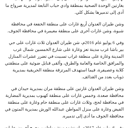
بغارتين الوحدة الصحية بمنطقة وادي حباب التابعة لمديرية صرواح ما
أدى إلى تدميرها بشكل كلي.
وشن طيران العدوان أربع غارات على منطقة الخفعة في محافظة
شبوة، وشن غارات أخرى على منطقة معيمرة في محافظة الجوف.
وفي 6 يوليو عام 2016م، شن طيران العدوان ثلاث غارات على حي
بير باشا غرب مدينة تعز وغارة على شارع الخمسين شمال غرب
المدينة وغارة على منطقة غراب تسببت في تضرر عشرات المنازل
والمرافق الخاصة والعامة والطرق، وألقى قنابل ضوئية على منطقتي
كلابة وعصيفرة، فيما استهدف المرتزقة منطقة الحريقية بمديرية
ذوباب بعدد من القذائف.
وشن طيران العدوان غارتين على منطقة مران بمديرية حيدان في
محافظة صعدة، وخمس غارات على منطقة كهبوب بمديرية المضاربة
في محافظة لحج، وثلاث غارات على منطقة حام وغارة على منطقة
الفيض وغارة على منزل المواطن عبدالله الورش بمديرية المتون في
محافظة الجوف ما أدى إلى تدميره.
وفي 6 يوليو عام 2017م، استشهد ستة مواطنين وجرح آخرون بغارات