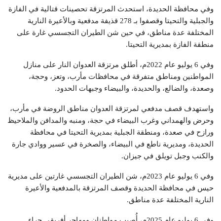
وفي محافظة الحديدة، استحدث المرتزقة تحصينات قتالية في الفازة
والجبلية والتحيتا وقصفوا بـ 278 قذيفة مدفعية وبالأعيرة النارية
المختلفة عدة مناطق، في حين شن الطيران التجسسي غارة على
منطقة الفازة بمديرية التحيتا.
وفي 6 يوليو عام 2022م، أطلق مرتزقة العدوان النار على منازل
المواطنين ومناطق متفرقة في محافظات مأرب، وتعز، وحجة،
وصعدة، والضالع، والحديدة، والبيضاء وجبهات الحدود.
واستهدف قصف مدفعي لمرتزقة العدوان مناطق الروضة في مأرب،
وحرض والهمداني وغرب البيضاء في حجة، ومنبه والمدافن والملاحيظ
ورازح في صعدة، ومنطقة الجبلية بمديرية التحيتا في محافظة
الحديدة، ومديرية ناطع في البيضاء، والصخرة في عسير ووادي جارة
والكنب وجبل تويلق في جيزان.
وفي 6 يوليو عام 2023م، شن الطيران التجسسي غارتين على مديرية
حيس في محافظة الحديدة وقصف المرتزقة بالمدفعية والأعيرة
النارية المختلفة عدة مناطق.
وفي 6 يوليو عام 2025م، أُصيب مواطنان ومهاجر أفريقي جراء