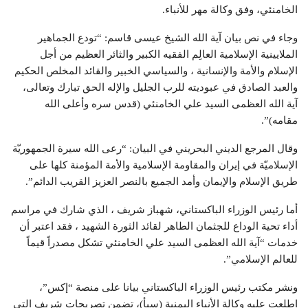
الخامنئي، وفق وكالة مهر للأنباء.
وجاء في نص بيان آية الله الشيخ عيسى قاسم: “تودع الجماهير
الملايينية الإسلامية العالِم الفقيه الكبير والثائر العظيم من أجل
الإسلام والأمة والإنسانية ، والسياسي الخبير والقائد المخلص الحكيم
والعبد الصادق في عبوديته للرب الجليل والإله الحق تبارك وتعالى،
آية الله العظمى السيد علي الخامنئي (قدس سره وأعلى الله
مقامه)”.
وقال المرجع الديني البحريني في البیان: “رعى الله سيرة الجمهوريّة
الإسلاميّة في إيران والمقاومة الإسلامية والأمة المؤمنة كلها على
طريق الإسلام والإيمان وأمد الجميع بالنصر العزيز القريب الدائم”.
أما رئيس الوزراء الباكستاني، شهباز شريف ، الذي شارك في مراسم
أداء تحية الوداع للجثمان الطاهر لقائد الثورة الشهيد ، فقد اعتبر أن
خدمات “آية الله العظمى السيد علي الخامنئي تشكل مصدراً قيماً
للعالم الإسلامي”.
ونشر مكتب رئيس الوزراء الباكستاني بيانا على منصة “إكس”،
اطلعت عليه وكالة الأنباء اليمنية (سبأ)، تضمن تصريحات شريف التي