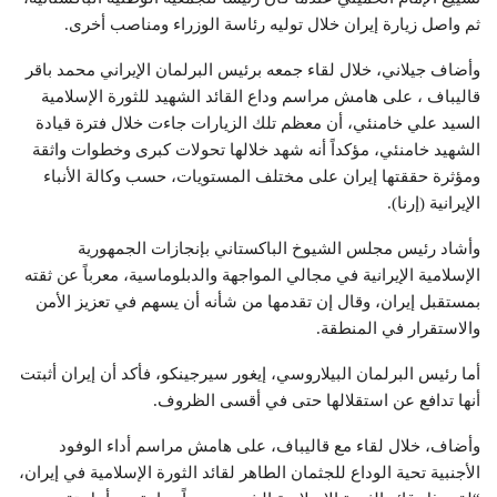
ثم واصل زيارة إيران خلال توليه رئاسة الوزراء ومناصب أخرى.
وأضاف جيلاني، خلال لقاء جمعه برئيس البرلمان الإيراني محمد باقر
قاليباف ، على هامش مراسم وداع القائد الشهيد للثورة الإسلامية
السيد علي خامنئي، أن معظم تلك الزيارات جاءت خلال فترة قيادة
الشهيد خامنئي، مؤكداً أنه شهد خلالها تحولات كبرى وخطوات واثقة
ومؤثرة حققتها إيران على مختلف المستويات، حسب وكالة الأنباء
الإيرانية (إرنا).
وأشاد رئيس مجلس الشيوخ الباكستاني بإنجازات الجمهورية
الإسلامية الإيرانية في مجالي المواجهة والدبلوماسية، معرباً عن ثقته
بمستقبل إيران، وقال إن تقدمها من شأنه أن يسهم في تعزيز الأمن
والاستقرار في المنطقة.
أما رئيس البرلمان البيلاروسي، إيغور سيرجينكو، فأكد أن إيران أثبتت
أنها تدافع عن استقلالها حتى في أقسى الظروف.
وأضاف، خلال لقاء مع قاليباف، على هامش مراسم أداء الوفود
الأجنبية تحية الوداع للجثمان الطاهر لقائد الثورة الإسلامية في إيران،