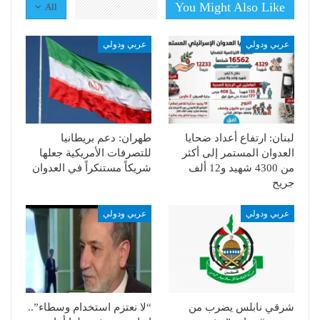
You Might Also Like
All
عربي ودولي
عربي ودولي
لبنان: ارتفاع أعداد ضحايا
طهران: دعم بريطانيا
العدوان المستمر إلى أكثر
للتصرفات الأمريكية جعلها
من 4300 شهيد و12 ألف
شريكاً مستنكراً في العدوان
جريح
عربي ودولي
عربي ودولي
شرقي نابلس يضرب من
“لا نعتزم استخدام وسطاء”..