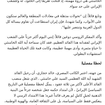
الخامنئي هي ذروة مهمته، إذ فتحت طريقاً إلى الخلود، له وللشعب
الإيراني على حد سواء.
وتابع قائلاً: إن “تحولات مذهلة في معادلات المنطقة والعالم ستكون
على الأبواب، وكما شهدنا، فإن إيران استطاعت أن تقاوم ببسالة كل
الدول الغربية وتنتصر عليها”.
وأكد المفكر الروسي دوغين قائلاً: إنني اليوم أكثر حزناً على الشعب
الإيراني لفقدانه هذا القائد العظيم، فقد كان سماحة آية الله الخامنئي
ذا حياةٍ مثمرة، وأدى مهمةً عظيمة، وكانت قمة تلك الحياة العظيمة
استشهاده البطولي.
لحظةً مفصليةً
من جهته، اعتبر الكاتب المصري، خالد حجازي، أن رحيل القائد
الشهيد آية الله العظمى السيد علي خامنئي ، الذي شغل منصب
القائد الأعلى لأكثر من ثلاثة عقود ، يمثّل لحظةً مفصليةً في التاريخ
السياسيّ الإيرانيّ ، لأن امتداد حكمه جعل شخصه جزءاً من البنية
الذهنية لجيلٍ كاملٍ لم يعرف قائداً غيره؛ هذا الامتداد الزمني لا
ينعكس فقط على السياسة، بل على الثقافة العامة، والهوية الوطنية،