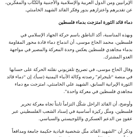
الإيرانيين ومن الدول العربية والإسلامية والأجنبية والكُتّاب والمفكّرين،
عن تقديرهم واعتزازهم بدور وفكر القائد الشهيد الخامنئي.
دماء قائد الثورة امتزجت بدماء فلسطين
وبهذه المناسبة، أكد الناطق باسم حركة الجهاد الإسلامي في
فلسطين، محمد الحاج موسى، أن اندماج دماء قادة محور المقاومة
بدماء مجاهدي فلسطين يعكس وحدة المعركة والمصير في مواجهة
العدو المشترك.
وقال الحاج موسى، في تصريح تلفزيوني نقلته الحركة على حسابها
في منصة “تليجرام” رصدته وكالة الأنباء اليمنية (سبأ)، إن “دماء قائد
الثورة الإيرانية السابق، الشهيد علي الخامنئي، امتزجت مع دماء
مجاهدي فلسطين في معركة واحدة”.
وأوضح، أن القائد الراحل شكّل التزاماً ثابتاً تجاه معركة تحرير
فلسطين، ومثّل ركيزة أساسية في إسناد الشعب الفلسطيني عبر
عقودٍ من الدعم العسكري واللوجيستي والسياسي.
وذكر أن “الشهيد القائد مثّل شخصية قيادية حكيمة جامعة ومدافعاً