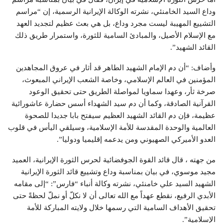
وداع السيد الخامنئي، نشرته الوكالة الإيرانية الرسمية، إن “مراسم
التشييع المهيبة ليست مجرد وداع، بل هي بعث عظيم لتجديد العهد
مع الإسلام الأصيل، والمبادئ السامية للثورة، واستمرار طريق ذلك
القائد الشهيد”.
وأضاف: “أن دم الإمام الشهيد الطاهر قد أثار في عروق المجاهدين
المؤمنين في العالم الإسلامي، وخاصة الشعب الإيراني المبعوث،
صرخة ثأر، وعهدا سماويا لمواصلة الطريق حتى تحقيق الوعود
القرآنية الصادقة، وكما أن دم سيد الشهداء أسس حضارة عاشورائية
عظيمة، فإن دم القائد الشهيد العظيم سيفتح بابا جديدا للصحوة
العالمية والوحدة المقدسة للأمة الإسلامية، وسيلقي اليأس في قلوب
العدو الأميركي الصهيوني ومن يدعمه إقليميا ودوليا”.
من جهته ، قال قائد القوة الجوفضائية لحرس الثورة الإيرانية، العميد
مجيد موسوي، في بيان بمناسبة وداع وتشييع قائد الثورة الإيرانية
الشهيد السيد علي خامنئي، نشرته وكالة أنباء “فارس”: “إلى مقامه
الأبدي الرفيع، نقطع عهداً مع الله تعالى أن لا نكلّ أو نملّ لحظةً حتى
تحقيق الأهداف السامية التي رسمها خلال ولايته المباركة للأمة
الإسلامية”.