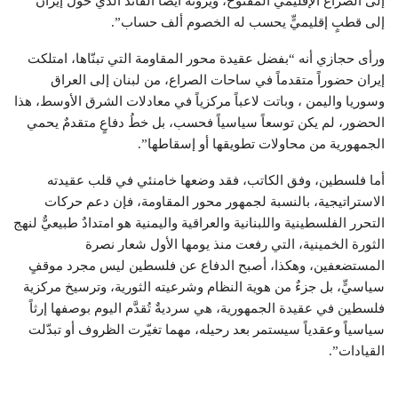
إلى الصراع الإقليميّ المفتوح، ويرونه أيضاً القائد الذي حوّل إيران
إلى قطبٍ إقليميٍّ يحسب له الخصوم ألف حساب”.
ورأى حجازي أنه “بفضل عقيدة محور المقاومة التي تبنّاها، امتلكت
إيران حضوراً متقدماً في ساحات الصراع، من لبنان إلى العراق
وسوريا واليمن ، وباتت لاعباً مركزياً في معادلات الشرق الأوسط، هذا
الحضور، لم يكن توسعاً سياسياً فحسب، بل خطُ دفاعٍ متقدمٌ يحمي
الجمهورية من محاولات تطويقها أو إسقاطها”.
أما فلسطين، وفق الكاتب، فقد وضعها خامنئي في قلب عقيدته
الاستراتيجية، بالنسبة لجمهور محور المقاومة، فإن دعم حركات
التحرر الفلسطينية واللبنانية والعراقية واليمنية هو امتدادٌ طبيعيٌّ لنهج
الثورة الخمينية، التي رفعت منذ يومها الأول شعار نصرة
المستضعفين، وهكذا، أصبح الدفاع عن فلسطين ليس مجرد موقفٍ
سياسيٍّ، بل جزءٌ من هوية النظام وشرعيته الثورية، وترسيخ مركزية
فلسطين في عقيدة الجمهورية، هي سرديةٌ تُقدَّم اليوم بوصفها إرثاً
سياسياً وعقدياً سيستمر بعد رحيله، مهما تغيّرت الظروف أو تبدّلت
القيادات”.