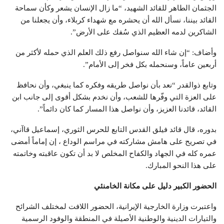
الجثمان الطاهر للقائد الشهيد، “ما زال الإنسان يشعر وكأن سماحة
القائد بيننا، نسأل الله أن يحشره مع شهداء كربلاء، وأن يجعلنا من
الشاكرين لدمه العظيم الذي سُفك على الأرض”.
وأضاف: “إن شاء الله سنواصل رفع ذلك العلم الذي حمله لأكثر من
أربعين عاماً، وسنحمله بكل فخر إلى الأمام”.
وتابع ذوالقدر “نعد بأن نواصل طريقه وفكره كما ينبغي، وأن نحافظ
على العزة التي وفّرها للشعب، وأن نخدم بشكل أقوى إلى جانب ابن
القائد، قائدنا العزيز، وأن نواصل هذا المسار كما كان دائماً”.
بدوره، قال قائد فيلق القدس التابع للحرس الثوري، إسماعيل قاآني،
في تصريح على هامش مشاركته في مراسم الوداع ، إن إماماً أمضى
عمره كله في الجهاد والكفاح المخلص لا بد أن تكون عاقبته وخاتمته
على هذا النحو المبارك.
الحضور الكبير دليل على مكانة الخامنئي
واعتبرت وزارة الخارجية الإيرانية، الحضور اللافت لمختلف الشرائح
والتيارات الدينية والوطنية الأصيلة في المنطقة والوفود الرسمية