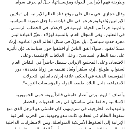
وطريقة فهم الإيرانيين للدولة ومؤسساتها، جيلٌ لم يعرف سواه.
وقال حجازي، في مقال على موقع قناة العالم الإيرانية، إن “ملايين
الإيرانيين وُلدوا وترعرعوا في ظل قيادته، ما جعل صورته السياسية
والدينية جزءاً من الحياة اليومية في الإعلام، في الخطاب الرسمي،
في التعليم ، وفي المجال العام، بالنسبة لهؤلاء ، تغيّرُ القيادة ليس
مجرد حدثٍ سياسيٍّ ، بل تحوّلٌ في شكل العالم الذي اعتادوه، إرثٌ
ممتدٌ لعقود ، سواءٌ اتفق الناسُ أو اختلفوا حول سياساته، فإن تأثيره
على بنية النظام السياسيّ ، وعلى العلاقات الإقليمية، وعلى
الاقتصاد، وعلى المجتمع الإيراني سيظل حاضراً في النقاش العام
لسنواتٍ طويلةٍ ، إرثه سيُقرأ ويُعاد تقييمه من زوايا متعددة ، دور
المؤسسة الدينية في الحكم، علاقة إيران بالعالم، التحولات
الاجتماعية داخل البلاد، طبيعة الدولة والمؤسسات الثورية”.
وأضاف “اليوم، يرثي أنصار خامنئي قائداً يرونه حمى الجمهورية
الإسلامية وحافظ على تماسكها في وجه العقوبات والحصار
والتهديدات الخارجية، في سرديتهم، كان خامنئي هو الرجل الذي منع
سقوط النظام في لحظاتٍ كانت تبدو وجودية، من الحرب العراقية
الإيرانية إلى الضغوط الأمريكية المتواصلة، ومن الاضطرابات الداخلية