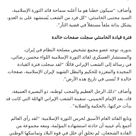
وأضاف: “سيكون خطنا هو ما أعلنه سماحة قائد الثورة الإسلامية،
السيد مجتبى الخامنئي: “كل فرد من الشعب يُستشهد على يد العدو،
يشكل بذاته ملفاً مستقلاً في قضية الثأر”.
فترة قيادة الخامنئي سجلت صفحات خالدة
بدوره، توجه عضو مجمع تشخيص مصلحة النظام في إيران،
والمستشار العسكري لقائد الثورة الإسلامية اللواء محسن رضائي،
في رسالة إلى الشعب الإيراني قائلًا: “لقد سجلت فترة القيادة
المجيدة والمعززة للحكيم والبطل الشهيد لإيران الإسلامية، صفحات
خالدة لا تُنسى في تاريخ هذه الأرض”.
وأضاف “ذلك الرجل العظيم والمحب لوطنه، ذو البصيرة العميقة،
قاد، بعد الإمام الخميني، سفينة الشعب الإيراني الهائلة التي كانت قد
بدأت حركتها، بالحكمة والصلابة” .
وتابع القائد العام الأسبق لحرس الثورة الإسلامية: “لقد رأى العالم
أجمع بأم عينيه أن حادثة استشهاده المؤلمة، ومعه مجموعة من
القادة الشجعان، لم تخلق أي خلل في قوة البلاد وتماسكها الوطني