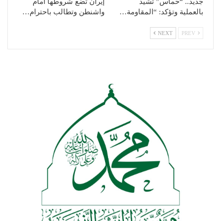
جديد.. “حماس” تشيد
إيران تضع شروطها أمام
بالعملية وتؤكد: “المقاومة…
واشنطن وتطالب باحترام…
NEXT
PREV