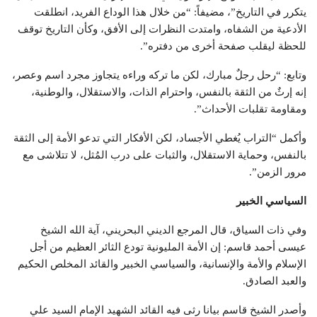
يتكرر في التاريخ”، مضيفاً: “من خلال هذا الوداع الفريد، انطلقت
الأدعية من الشفاه، وامتدت النظرات إلى الأفق، وكأن التاريخ توقف
للحظة ليقلب صفحة أخرى من دفتره”.
وتابع: “رحل رجلٌ مبارك، لكن ما تركه وراءه يتجاوز مجرد اسم وعصر،
إنه إرثٌ من الثقة بالنفس، واحترام الذات، والاستقلال، والوطنية،
ومقاومة تقلبات الأحداث”.
وأكمل “التراب يُغطي الأجساد، لكن الأفكار التي تدعو الأمة إلى الثقة
بالنفس، وحماية الاستقلال، والثبات على درب المُثل، لا تتلاشى مع
مرور الزمن”.
السياسي الخبير
وفي ذات السياق، قال المرجع الديني البحريني، آية الله الشيخ
عيسى أحمد قاسم: إن الأمة المليونية تودع الثائر العظيم من أجل
الإسلام والأمة والإنسانية، والسياسي الخبير والقائد المخلص الحكيم
والعبد الصادق.
وأصدر الشيخ قاسم بيانا رثى فيه القائد الشهيد الإمام السيد علي