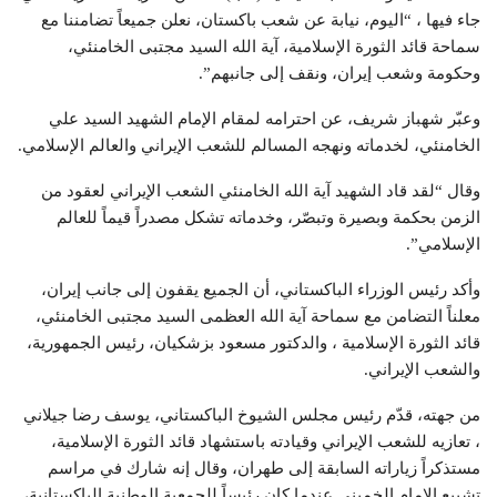
جاء فيها ، “اليوم، نيابة عن شعب باكستان، نعلن جميعاً تضامننا مع
سماحة قائد الثورة الإسلامية، آية الله السيد مجتبى الخامنئي،
وحكومة وشعب إيران، ونقف إلى جانبهم”.
وعبّر شهباز شريف، عن احترامه لمقام الإمام الشهيد السيد علي
الخامنئي، لخدماته ونهجه المسالم للشعب الإيراني والعالم الإسلامي.
وقال “لقد قاد الشهيد آية الله الخامنئي الشعب الإيراني لعقود من
الزمن بحكمة وبصيرة وتبصّر، وخدماته تشكل مصدراً قيماً للعالم
الإسلامي”.
وأكد رئيس الوزراء الباكستاني، أن الجميع يقفون إلى جانب إيران،
معلناً التضامن مع سماحة آية الله العظمى السيد مجتبى الخامنئي،
قائد الثورة الإسلامية ، والدكتور مسعود بزشكيان، رئيس الجمهورية،
والشعب الإيراني.
من جهته، قدّم رئيس مجلس الشيوخ الباكستاني، يوسف رضا جيلاني
، تعازيه للشعب الإيراني وقيادته باستشهاد قائد الثورة الإسلامية،
مستذكراً زياراته السابقة إلى طهران، وقال إنه شارك في مراسم
تشييع الإمام الخميني عندما كان رئيساً للجمعية الوطنية الباكستانية،