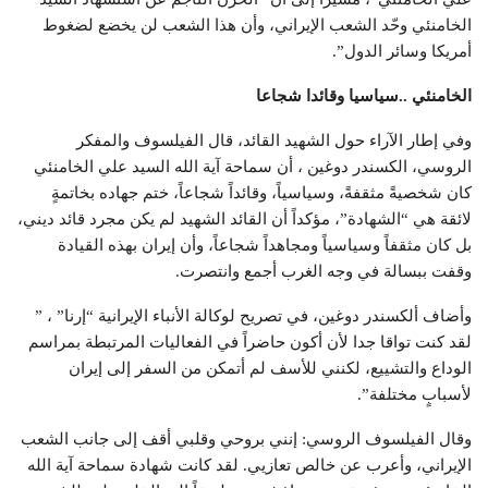
الخامنئي وحّد الشعب الإيراني، وأن هذا الشعب لن يخضع لضغوط
أمريكا وسائر الدول”.
الخامنئي ..سياسيا وقائدا شجاعا
وفي إطار الآراء حول الشهيد القائد، قال الفيلسوف والمفكر
الروسي، الكسندر دوغين ، أن سماحة آية الله السيد علي الخامنئي
كان شخصيةً مثقفةً، وسياسياً، وقائداً شجاعاً، ختم جهاده بخاتمةٍ
لائقة هي “الشهادة”، مؤكداً أن القائد الشهيد لم يكن مجرد قائد ديني،
بل كان مثقفاً وسياسياً ومجاهداً شجاعاً، وأن إيران بهذه القيادة
وقفت ببسالة في وجه الغرب أجمع وانتصرت.
وأضاف ألكسندر دوغين، في تصريح لوكالة الأنباء الإيرانية “إرنا” ، ”
لقد كنت تواقا جدا لأن أكون حاضراً في الفعاليات المرتبطة بمراسم
الوداع والتشييع، لكنني للأسف لم أتمكن من السفر إلى إيران
لأسبابٍ مختلفة”.
وقال الفيلسوف الروسي: إنني بروحي وقلبي أقف إلى جانب الشعب
الإيراني، وأعرب عن خالص تعازيي. لقد كانت شهادة سماحة آية الله