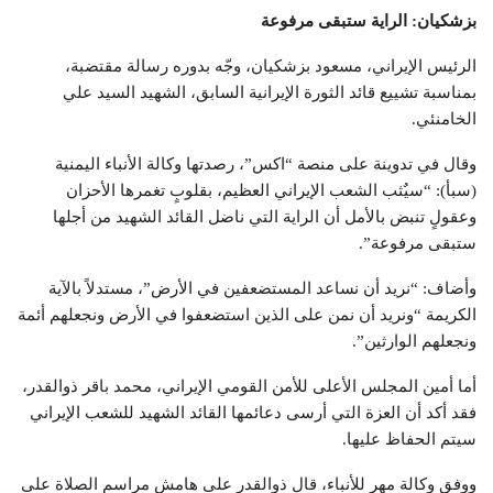
بزشكيان: الراية ستبقى مرفوعة
الرئيس الإيراني، مسعود بزشكيان، وجّه بدوره رسالة مقتضبة،
بمناسبة تشييع قائد الثورة الإيرانية السابق، الشهيد السيد علي
الخامنئي.
وقال في تدوينة على منصة “اكس”، رصدتها وكالة الأنباء اليمنية
(سبأ): “سيٌثب الشعب الإيراني العظيم، بقلوبٍ تغمرها الأحزان
وعقولٍ تنبض بالأمل أن الراية التي ناضل القائد الشهيد من أجلها
ستبقى مرفوعة”.
وأضاف: “نريد أن نساعد المستضعفين في الأرض”، مستدلاً بالآية
الكريمة “ونريد أن نمن على الذين استضعفوا في الأرض ونجعلهم أئمة
ونجعلهم الوارثين”.
أما أمين المجلس الأعلى للأمن القومي الإيراني، محمد باقر ذوالقدر،
فقد أكد أن العزة التي أرسى دعائمها القائد الشهيد للشعب الإيراني
سيتم الحفاظ عليها.
ووفق وكالة مهر للأنباء، قال ذوالقدر على هامش مراسم الصلاة على