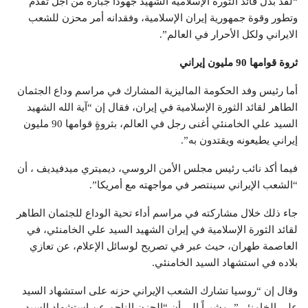
“لقد بذل قائد الثورة الإسلامية الشهيد جهوداً جبارة من أجل تقدم
وتطور وقوة جمهورية إيران الإسلامية، وفقدانه أمر محزن للشعب
الايراني ولكل الأحرار في العالم”.
ثروة قوامها 90 مليون إيراني
أما رئيس وفد الحكومة الماليزية المشارك في مراسم وداع الجثمان
الطاهر لقائد الثورة الإسلامية في إيران، فقال إن “آية الله الشهيد
السيد علي الخامنئي أغنى رجل في العالم، بثروةٍ قوامها 90 مليون
إيراني يطيعونه ويقتدون به”.
فيما أكد نائب رئيس مجلس الأمن الروسي، ديميتري ميدفيديف ، أن
“الشعب الإيراني سينتصر في مواجهته مع أمريكا”.
جاء ذلك خلال مشاركته في مراسم أداء تحية الوداع للجثمان الطاهر
لقائد الثورة الإسلامية في إيران الشهيد السيد علي الخامنئي، في
العاصمة طهران، حيث عبر في تصريح لوسائل الإعلام، عن تعازي
بلاده في استشهاد السيد الخامنئي.
وقال إن “روسيا تشارك الشعب الإيراني حزنه على استشهاد السيد
علي الخامنئي”، مشيراً إلى أن “الحزن الناجم عن استشهاد السيد