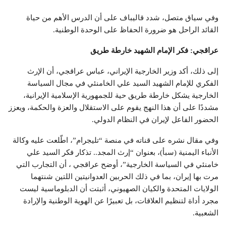
وفي سياق متصل، شدد قاليباف على أن الدرس الأهم من حياة
القائد الراحل هو ضرورة الحفاظ على الوحدة الوطنية.
عراقجي: فكر الإمام الشهيد خارطة طريق
إلى ذلك، أكد وزير الخارجية الإيراني، عباس عراقجي، أن الإرث
الفكري للإمام الشهيد السيد علي الخامنئي في مجال السياسة
الخارجية يشكل خارطة طريق حية للجمهورية الإسلامية الإيرانية،
مشددًا على أن هذا النهج يقوم على الاستقلال والعزة والحكمة، ويعزز
الحضور الفاعل لإيران في النظام الدولي.
وفي مقال نشره على قناته في منصة “تليجرام”، اطّلعت عليه وكالة
الأنباء اليمنية (سبأ)، بعنوان “إرث المجد.. تذكار فكر السيد علي
خامنئي في السياسة الخارجية”، أوضح عراقجي ، أن التجارب التي
مرت بها إيران، بما في ذلك الحربين العدوانيتين اللتين شنتهما
الولايات المتحدة والكيان الصهيوني، أثبتت أن الدبلوماسية ليست
مجرد أداة لتنظيم العلاقات، بل تعبيرًا عن الهوية الوطنية والإرادة
الشعبية.