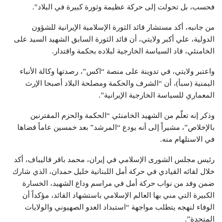
فحسب، بل تحولت إلى حركة عظيمة وثورة كبيرة في البلاد”.
من جانبه، أكد مستشار قائد الثورة الإسلامية الإيرانية للشؤون
الدولية، علي أكبر ولايتي، أن قائد الثورة السابق الشهيد السيد على
الخامنئي، قاد السياسة الخارجية لبلاده بحكمة واقتدار.
واعتبر ولايتي، في تدوينة على منصة “اكس”، رصدتها وكالة الأنباء
اليمنية (سبأ)، أن “الشرف والحكمة ومصلحة البلاد أصبحا الإرث
المعماري للسياسة الخارجية الإيرانية”.
وذكر إنه تعلّم من الشهيد الخامنئي “الحكمة والحزم المقترنين
بالإخلاص”، مشيراً إلى أنه يودع “المرشد” بعد خمسين عاماً قضاها
في الاستلهام منه.
رئيس مجلس الشورى الإسلامي في إيران، محمد باقر قاليباف، أكد
خلال لقائه القيادي في حركة أمل اللبنانية خليل حمدان، الذي شارك
ضمن وفد من نواب حركة أمل في مراسم وداع الشهيد، الخسارة
الكبيرة التي مني بها العالم الإسلامي باستشهاد القائد، مؤكداً أن
الوفاء لنهجه يتطلب مواجهة “استبداد العدو الصهيوني والولايات
المتحدة”.