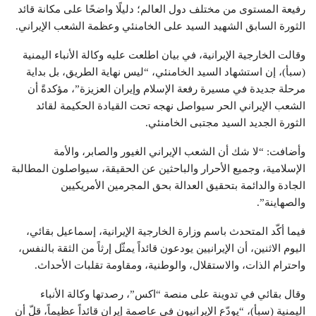
رفيعة المستوى من مختلف دول العالم؛ دليلًا واضحًا على مكانة قائد
الثورة السابق الشهيد السيد على الخامنئي وعظمة الشعب الإيراني.
وقالت الخارجية الإيرانية، في بيان اطلعت عليه وكالة الأنباء اليمنية
(سبأ)، إن استشهاد السيد الخامنئي، “ليس نهاية الطريق، بل بداية
مرحلة جديدة في مسيرة رفعة الإسلام وإيران العزيزة”، مؤكدةً أن
الشعب الإيراني الحر سيواصل نهجه تحت القيادة الحكيمة لقائد
الثورة الجديد السيد مجتبى الخامنئي.
وأضافت: “لا شك أن الشعب الإيراني الغيور والصابر، والأمة
الإسلامية، وجميع الأحرار والباحثين عن الحقيقة، سيواصلون المطالبة
الجادة والدائمة بتحقيق العدالة بحق المجرمين الأمريكيين
والصهاينة”.
فيما أكّد المتحدث باسم وزارة الخارجية الإيرانية، إسماعيل بقائي،
اليوم الاثنين، أن الإيرانيين يودعون قائداً يمثّل إرثاً من الثقة بالنفس،
واحترام الذات، والاستقلال، والوطنية، ومقاومة تقلبات الأحداث.
وقال بقائي في تدوينة على منصة “اكس”، رصدتها وكالة الأنباء
اليمنية (سبأ)، “يودّع الإيرانيون في عاصمة إيران قائداً عظيماً، قلّ أن