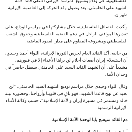
الفلسطينية، في وداع وتشييع المرشد الإيراني الأعلى قائد الأمة
الشهيد علي الخامنئي، بعد وصول وفد الحركة إلى العاصمة الإيرانية
طهران.
وأكدت الفصائل الفلسطينية، خلال مشاركتها في مراسم الوداع، على
تقديرها لمواقف الراحل في دعم القضية الفلسطينية وحقوق الشعب
الفلسطيني ومشروعه المقاوم على مدار العقود الماضية.
من جانبه، أكد القائد العام لحرس الثورة الإيرانية، اللواء أحمد وحيدي،
أن استسلام إيران أضغاث أحلام لن يراها الأعداء إلا في قبورهم،
مشدداً على أن الشهيد القائد السيد علي الخامنئي سيظل حاضراً في
وجدان الأمة.
وقال اللواء وحيدي خلال مراسم توديع الشهيد السيد الخامنئي: “لن
نحيد عن نهج قائدنا الشهيد، فهو باقٍ في قلوبنا وأرواحنا، وحضوره بيننا
خالد ومستمر في مسيرة إيران والأمة الإسلامية”، حسب وكالة الأنباء
الإيرانية الرسمية.
دم القائد سيفتح بابا لوحدة الأمة الإسلامية
أما حرس الثورة الإسلامية في إيران، فقال في بيان بمناسبة مراسم