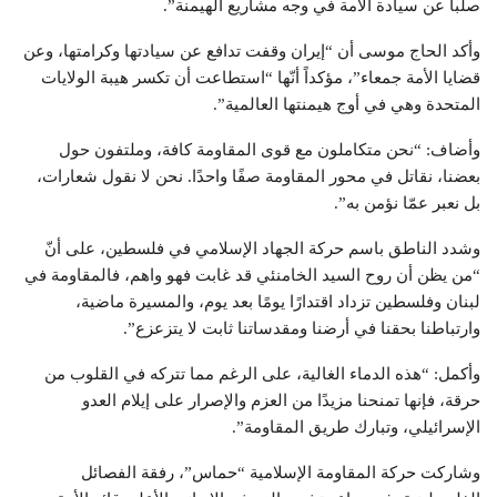
صلباً عن سيادة الأمة في وجه مشاريع الهيمنة”.
وأكد الحاج موسى أن “إيران وقفت تدافع عن سيادتها وكرامتها، وعن
قضايا الأمة جمعاء”، مؤكداً أنّها “استطاعت أن تكسر هيبة الولايات
المتحدة وهي في أوج هيمنتها العالمية”.
وأضاف: “نحن متكاملون مع قوى المقاومة كافة، وملتفون حول
بعضنا، نقاتل في محور المقاومة صفًا واحدًا. نحن لا نقول شعارات،
بل نعبر عمّا نؤمن به”.
وشدد الناطق باسم حركة الجهاد الإسلامي في فلسطين، على أنّ
“من يظن أن روح السيد الخامنئي قد غابت فهو واهم، فالمقاومة في
لبنان وفلسطين تزداد اقتدارًا يومًا بعد يوم، والمسيرة ماضية،
وارتباطنا بحقنا في أرضنا ومقدساتنا ثابت لا يتزعزع”.
وأكمل: “هذه الدماء الغالية، على الرغم مما تتركه في القلوب من
حرقة، فإنها تمنحنا مزيدًا من العزم والإصرار على إيلام العدو
الإسرائيلي، وتبارك طريق المقاومة”.
وشاركت حركة المقاومة الإسلامية “حماس”، رفقة الفصائل