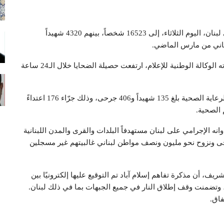
ارتفعت الحصيلة التراكمية لضحايا العدوان الصهيوني على لبنان، اليوم الثلاثاء، إلى 16523 شخصاً، بينهم 4320 شهيداً
وبحسب تقرير إحصائي يومي لوزارة الصحة اللبنانية، نشرته الوكالة الوطنية للإعلام، ارتفعت حصيلة الضحايا خلال الـ24 ساعة
وذكر التقرير أن عدد الشهداء والجرحى من العاملين في الرعاية الصحية بلغ 135 شهيداً و406 جرحى، وذلك جرّاء 176 اعتداءً
الصحية.
ه الإجرامي على لبنان مستهدفاً البلدات والقرى والمدن اللبنانية
رحى ونزوح نحو مليون ونصف مواطن لبناني غالبيتهم غير مسجلين
 شريف، أن مذكرة تفاهم إسلام آباد تم التوقيع عليها إلكترونيًا بين
نية، وتضمنت وقف إطلاق النار في جميع الجبهات بما في ذلك لبنان.
فاق.