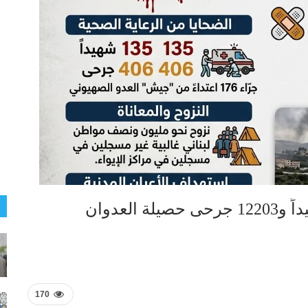
الفاتورة الإنسانية تتصاعد.. 4320 شهيداً و12203 جرحى حصيلة العدوان
170