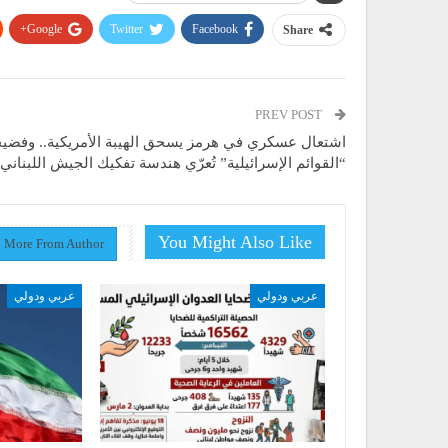
Google+
Twitter
Facebook
Share
PREV POST
اشتعال عسكري في هرمز يسحق الهيبة الأمريكية.. وفضي
“القوائم الإسرائيلية” تُعرّي هندسة تفكيك الجيش اللبناني
You Might Also Like
More From Author
عربي ودولي
عربي ودولي