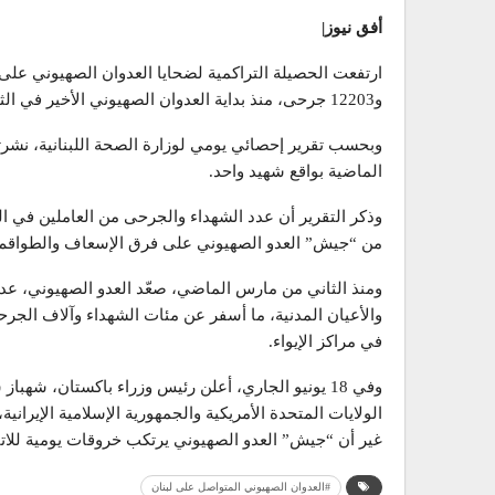
أفق نيوز|
و12203 جرحى، منذ بداية العدوان الصهيوني الأخير في الثاني من مارس الماضي.
الماضية بواقع شهيد واحد.
من “جيش” العدو الصهيوني على فرق الإسعاف والطواقم 
ومنذ الثاني من مارس الماضي، صعّد العدو الصهيوني، عدوان
والأعيان المدنية، ما أسفر عن مئات الشهداء وآلاف الج
في مراكز الإيواء.
وفي 18 يونيو الجاري، أعلن رئيس وزراء باكستان، شهباز
الولايات المتحدة الأمريكية والجمهورية الإسلامية الإيرا
غير أن “جيش” العدو الصهيوني يرتكب خروقات يومية للات
#العدوان الصهيوني المتواصل على لبنان