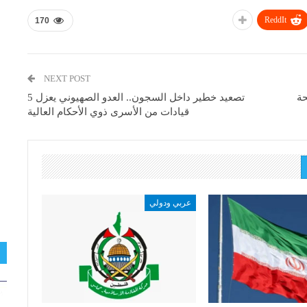
ReddIt
170
NEXT POST
حة
تصعيد خطير داخل السجون.. العدو الصهيوني يعزل 5
قيادات من الأسرى ذوي الأحكام العالية
عربي ودولي