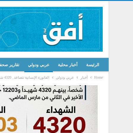
الرئيسة
أخبار محلية
عربي ودولي
تقارير صحف
Home
أخبار
عربي ودولي
الفاتورة الإنسانية تتصاعد.. 4320 شهيداً و12203 جرحى حصيلة العدوان الصهيوني المتواصل على لبنان