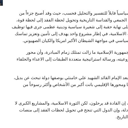
ياسياً قابلاً للتفسير والتحليل فحسب، حيث وقد أصبح جزءاً من
الجمعي والقداسة التاريخية وتحويل لحظة الفقد إلى لحظة قوة،
 على نهاية حقبة إلى شعيرة سياسية ودينية عظمى جرى فيها توظيف
رية الاسلامية، في إطار مشروع واحد يهدف إلى تأمين وتعزيز تماسك
لسياسي في مواجهة الشيطان الأكبر امريكا والكيان الصهيوني.
 الجمهورية الإسلامية ما زالت تمتلك زمام المبادرة، وأن محور
روعيته، ورسالة استراتيجية متعددة الطبقات إلى الاعداء والحلفاء
بعد الإمام القائد الشهيد علي خامنئي بوصفها دولة تبحث عن بديل،
ا ومحورها الإقليمي باتت أكبر من الأشخاص وأكثر رسوخاً من
إن القادة قد يرحلون، لكن الثورة الاسلامية، والمشاريع الكبرى لا
معادلة، وإن الدول التي تنجح في تحويل لحظات الفقد إلى منصات
تاريخ.