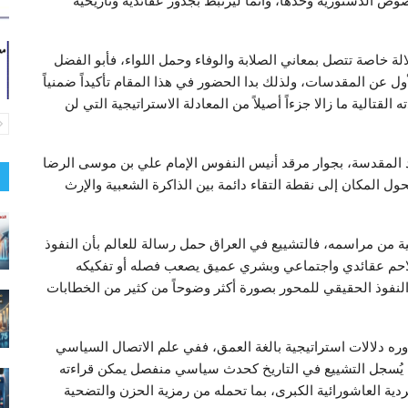
صوص الدستورية وحدها، وانما ليرتبط بجذور عقائدية وتاريخية
لة خاصة تتصل بمعاني الصلابة والوفاء وحمل اللواء، فأبو الفضل
ول عن المقدسات، ولذلك بدا الحضور في هذا المقام تأكيداً ضمنياً
لقتالية ما زالا جزءاً أصيلاً من المعادلة الاستراتيجية التي لن
 المقدسة، بجوار مرقد أنيس النفوس الإمام علي بن موسى الرضا
تحول المكان إلى نقطة التقاء دائمة بين الذاكرة الشعبية والإرث
ية من مراسمه، فالتشييع في العراق حمل رسالة للعالم بأن النفوذ
هو تلاحم عقائدي واجتماعي وبشري عميق يصعب فصله أو تفكيكه
النفوذ الحقيقي للمحور بصورة أكثر وضوحاً من كثير من الخطابات
وره دلالات استراتيجية بالغة العمق، ففي علم الاتصال السياسي
أن يُسجل التشييع في التاريخ كحدث سياسي منفصل يمكن قراءته
ة العاشورائية الكبرى، بما تحمله من رمزية الحزن والتضحية