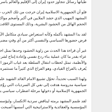
طياتها رسائل تتجاوز حدود إيران إلى الإقليم والعالم بأسره
فلو أن الجمهورية الاسلامية إيران خرجت من تلك الحرب ضعي
المشهد المهيب الذي حشد الملايين في أكبر وأضخم مواكب ا
الحجم الهائل من الحشود البشرية، وذلك المستوى اللافت م
لقد بدا المشهد بأكمله وكأنه استعراض سيادي متكامل الأ
فرض حضورها السياسي والنفسي أكثر من أي وقتٍ مضى 
غير أن قراءة هذا الحدث من زاوية الحشود وحدها تمثل اخت
عزاء بقدر ما كان عملية بناء ردع نفسي وإعادة إنتاج لشر
والأنظمة، تمثل لحظات انتقال السلطة بعد غياب الرموز ال
يُعرف بالفراغ القيادي، وهو الفراغ الذي كثيراً ما تستثمره
ولهذا السبب تحديداً، تحوّل تشييع الامام القائد الشهيد 
سياسية مدروسة هدفت إلى نفي كل السرديات التي روَّجت لها
الجمهورية الإسلامية أو دخولها مرحلة اضطراب سياسي بعد
لقد صُمم المشهد برمته ليناقض سردية الانكسار، وليؤسس ل
المؤسسية والعقائدية والاستراتيجية التي أسسها أصبحت أك