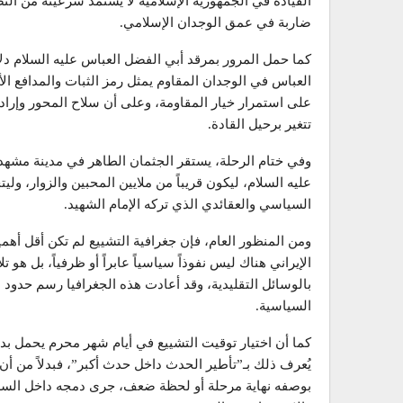
القيادة في الجمهورية الإسلامية لا يستمد شرعيته من الن
ضاربة في عمق الوجدان الإسلامي.
كما حمل المرور بمرقد أبي الفضل العباس عليه السلام دلا
العباس في الوجدان المقاوم يمثل رمز الثبات والمدافع الأ
على استمرار خيار المقاومة، وعلى أن سلاح المحور وإرادته ا
تتغير برحيل القادة.
وفي ختام الرحلة، يستقر الجثمان الطاهر في مدينة مشهد
عليه السلام، ليكون قريباً من ملايين المحبين والزوار، ولي
السياسي والعقائدي الذي تركه الإمام الشهيد.
ومن المنظور العام، فإن جغرافية التشييع لم تكن أقل أهم
الإيراني هناك ليس نفوذاً سياسياً عابراً أو ظرفياً، بل 
بالوسائل التقليدية، وقد أعادت هذه الجغرافيا رسم حدود 
السياسية.
كما أن اختيار توقيت التشييع في أيام شهر محرم يحمل بد
يُعرف ذلك بـ”تأطير الحدث داخل حدث أكبر”، فبدلاً من 
بوصفه نهاية مرحلة أو لحظة ضعف، جرى دمجه داخل السردي