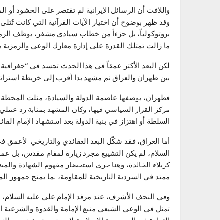
واللافت أن الرسائل الإيرانية لم تقتصر على الحشود أو ال
وقد ظهر بوضوح أن اختيار الآيات القرآنية التي كانت تُتل
بروتوكولياً، بل جزءاً من خطاب سيادي مشفر، يوظف الرم
ما زالت تمتلك القدرة على إدارة معارك الوعي والرمزية بن
لكن البعد الأكثر عمقاً في هذا الحدث تجسد في “جغرافية 
بين طهران والعراق ثم مشهد بدا أقرب إلى خريطة استرات
فطهران، بوصفها عاصمة الدولة والسيادة، مثلت المحطة ا
مركز القرار السياسي فيها، وكان المشهد بمثابة رد عم
السلطة أو اهتزاز في بنية الدولة بعد استشهاد الإمام القائد
أما العراق، فقد شكّل البعد العقائدي والتاريخي الأعمق ف
السلام، لم يكن التشييع مجرد زيارة لمقام مقدس، بل عملي
كربلاء الخالدة، وهنا جرى استحضار مفهوم الشهادة والمظل
ممتد في السردية التاريخية للمقاومة، بما يمنح جمهور ال
وفي النجف الأشرف، عند مرقد الإمام علي عليه السلام، ب
تمثل في الوعي الشيعي منبع الإمامة والقدوة والشرعية ا