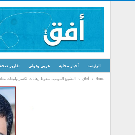
الرئيسة
أخبار محلية
عربي ودولي
تقارير صحف
Home
آفاق
التشييع المهيب.. سقوط رهانات الكسر وانبعاث معادل