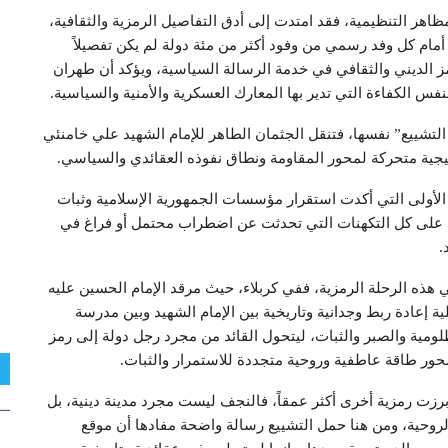
مظاهر التنظيمية، فقد امتدت إلى أدق التفاصيل الرمزية والثقافية،
ى أمام كل وفد رسمي من وفود أكثر من مئة دولة لم يكن تفصيلاً
ز الديني والثقافي في خدمة الرسالة السياسية، ويؤكد أن طهران
فس الكفاءة التي تدير بها المعارك العسكرية والأمنية والسياسية.
التشييع” نفسها، فتنقل الجثمان الطاهر للإمام الشهيد علي خامنئي
يجية متحركة لمحور المقاومة ونطاق نفوذه العقائدي والسياسي.
لأولى التي أكدت استقرار مؤسسات الجمهورية الإسلامية وثبات
لي على كل التكهنات التي تحدثت عن اضطراب محتمل أو فراغ في
.
ي هذه الرحلة الرمزية، ففي كربلاء، حيث مرقد الإمام الحسين عليه
ة إعادة ربط وجدانية وتاريخية بين الإمام الشهيد وبين مدرسة
ومية والصبر والثبات، ليتحول القائد من مجرد رجل دولة إلى رمز
محور طاقة عاطفية وروحية متجددة للاستمرار والثبات.
رزت رمزية أخرى أكثر عمقاً، فالنجف ليست مجرد مدينة دينية، بل
لروحية، ومن هنا حمل التشييع رسالة واضحة مفادها أن موقع