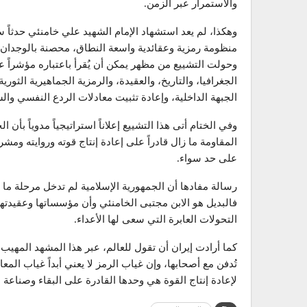
والاستمرار عبر الزمن.
وهكذا، لم يعد استشهاد الإمام الشهيد علي خامنئي حدثاً س
منظومة رمزية وعقائدية واسعة النطاق، محصنة بالوجدان 
وحولت التشييع من مظهر يمكن أن يُقرأ باعتباره مؤشراً
الجغرافيا، والتاريخ، والعقيدة، والرمزية الجماهيرية الثو
الجبهة الداخلية، وإعادة تثبيت معادلات الردع النفسي وا
وفي الختام أتى هذا التشييع إعلاناً استراتيجياً مدوياً بأن
المقاومة ما زال قادراً على إعادة إنتاج قوته وروايته ومش
على حد سواء.
رسالة مفادها أن الجمهورية الإسلامية لم تدخل مرحلة ما 
فالبديل هو الابن مجتبى الخامنئي وأن مؤسساتها وعقيدته
التحولات العابرة التي سعى لها الأعداء.
كما أرادت إيران أن تقول للعالم، عبر هذا المشهد المهيب، 
تُدفن مع أصحابها، وإن غياب الرمز لا يعني أبداً غياب ال
لإعادة إنتاج القوة هي وحدها القادرة على البقاء وصناعة ال