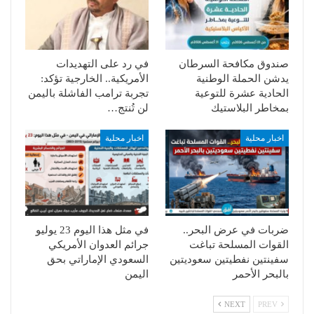
صندوق مكافحة السرطان
في رد على التهديدات
يدشن الحملة الوطنية
الأمريكية.. الخارجية تؤكد:
الحادية عشرة للتوعية
تجربة ترامب الفاشلة باليمن
بمخاطر البلاستيك
لن تُنتج…
اخبار محلية
اخبار محلية
ضربات في عرض البحر..
في مثل هذا اليوم 23 يوليو
القوات المسلحة تباغت
جرائم العدوان الأمريكي
سفينتين نفطيتين سعوديتين
السعودي الإماراتي بحق
بالبحر الأحمر
اليمن
NEXT
PREV