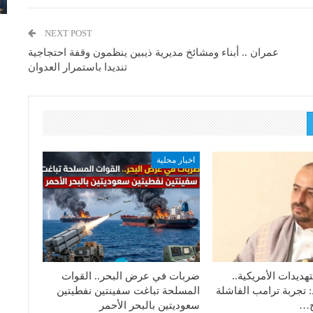
NEXT POST
عمران .. أبناء ومشائخ مديرية ذيبين ينظمون وقفة احتجاجية
تنديدا باستمرار العدوان
اخبار محلية
هديدات الأمريكية..
ضربات في عرض البحر.. القوات
: تجربة ترامب الفاشلة
المسلحة تباغت سفينتين نفطيتين
تج…
سعوديتين بالبحر الأحمر