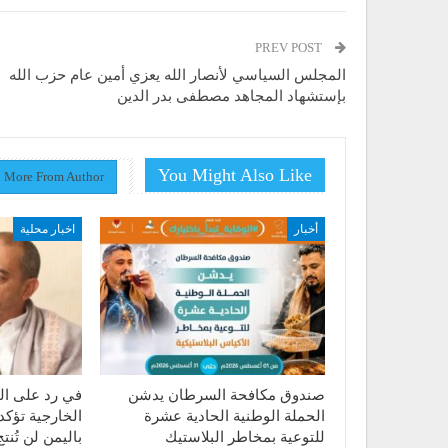
PREV POST
المجلس السياسي لأنصار الله يعزي أمين عام حزب الله
بإستشهاد المجاهد مصطفى بدر الدين
You Might Also Like
More From Author
أخبار
اخبار محلية
صندوق مكافحة السرطان يدشن
في رد على الت
الحملة الوطنية الحادية عشرة
الخارجية تؤكد
للتوعية بمخاطر البلاستيك
باليمن لن تُن