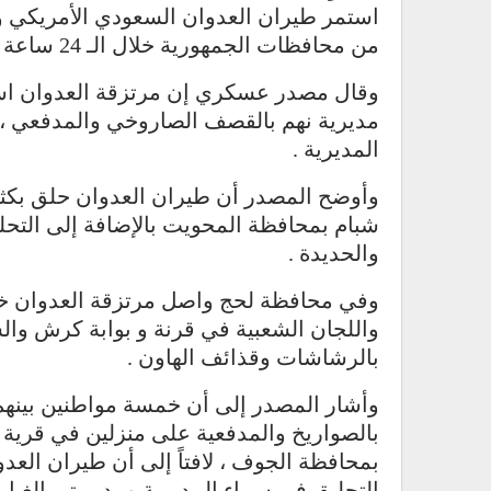
استمر طيران العدوان السعودي الأمريكي و
من محافظات الجمهورية خلال الـ 24 ساعة الماضية .
وقال مصدر عسكري إن مرتزقة العدوان است
مديرية نهم بالقصف الصاروخي والمدفعي ، 
المديرية .
وأوضح المصدر أن طيران العدوان حلق بكثا
شبام بمحافظة المحويت بالإضافة إلى التح
والحديدة .
وفي محافظة لحج واصل مرتزقة العدوان خر
واللجان الشعبية في قرنة و بوابة كرش وال
بالرشاشات وقذائف الهاون .
وأشار المصدر إلى أن خمسة مواطنين بينهم 
بالصواريخ والمدفعية على منزلين في قرية 
بمحافظة الجوف ، لافتاً إلى أن طيران ال
التحليق في سماء المديرية ومديريتي الغيل 