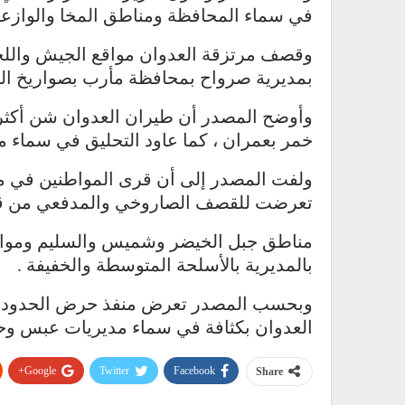
في سماء المحافظة ومناطق المخا والوازعية
وقصف مرتزقة العدوان مواقع الجيش واللجا
بمديرية صرواح بمحافظة مأرب بصواريخ الكا
وأوضح المصدر أن طيران العدوان شن أكثر
خمر بعمران ، كما عاود التحليق في سماء مدي
ولفت المصدر إلى أن قرى المواطنين في م
تعرضت للقصف الصاروخي والمدفعي من قبل 
مناطق جبل الخيضر وشميس والسليم ومواقع
بالمديرية بالأسلحة المتوسطة والخفيفة .
وبحسب المصدر تعرض منفذ حرض الحدودي
العدوان بكثافة في سماء مديريات عبس 
Google+
Twitter
Facebook
Share