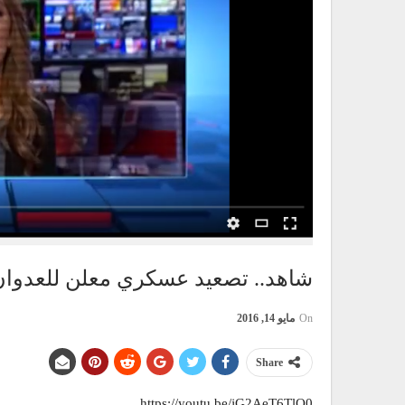
شاهد.. تصعيد عسكري معلن للعدوان 
On
مايو 14, 2016
Share
https://youtu.be/jG2AeT6TlQ0