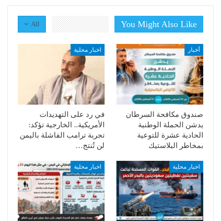
You Might Also Like
All
أخبار
اخبار محلية
صندوق مكافحة السرطان
في رد على التهديدات
يدشن الحملة الوطنية
الأمريكية.. الخارجية تؤكد:
الحادية عشرة للتوعية
تجربة ترامب الفاشلة باليمن
بمخاطر البلاستيك
لن تُنتج…
اخبار محلية
اخبار محلية