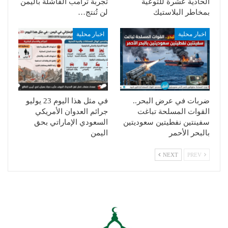
الحادية عشرة للتوعية
تجربة ترامب الفاشلة باليمن
بمخاطر البلاستيك
لن تُنتج…
اخبار محلية
اخبار محلية
ضربات في عرض البحر..
في مثل هذا اليوم 23 يوليو
القوات المسلحة تباغت
جرائم العدوان الأمريكي
سفينتين نفطيتين سعوديتين
السعودي الإماراتي بحق
بالبحر الأحمر
اليمن
NEXT
PREV