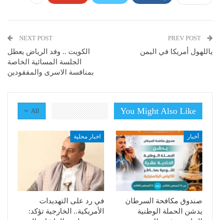
NEXT POST
PREV POST
ياللهول أمريكا في اليمن
الكويت .. وفد الرياض يعطل
الجلسة المسائية الخاصة
بمناقسة الاسرى والمفقودين
You Might Also Like
All
أخبار
اخبار محلية
صندوق مكافحة السرطان
في رد على التهديدات
يدشن الحملة الوطنية
الأمريكية.. الخارجية تؤكد: