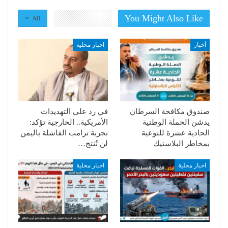
You Might Also Like
All
أخبار
اخبار محلية
صندوق مكافحة السرطان
في رد على التهديدات
يدشن الحملة الوطنية
الأمريكية.. الخارجية تؤكد:
الحادية عشرة للتوعية
تجربة ترامب الفاشلة باليمن
بمخاطر البلاستيك
لن تُنتج…
اخبار محلية
اخبار محلية