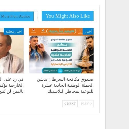
You Might Also Like
More From Author
أخبار
اخبار محلية
صندوق مكافحة السرطان يدشن
في رد على الت
الحملة الوطنية الحادية عشرة
الخارجية تؤكد
للتوعية بمخاطر البلاستيك
باليمن لن تُن
NEXT
PREV