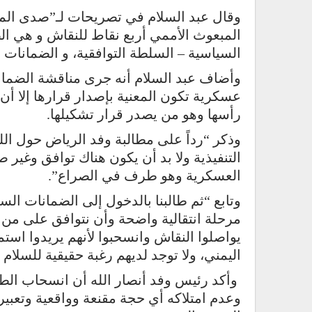
وقال عبد السلام في تصريحات لـ”صدى الم
المبعوث الأممي أربع نقاط للنقاش و هي ال
السياسية – السلطة التوافقية، و الضمانات ال
وأضاف عبد السلام أنه جرى مناقشة الضمان
عسكرية تكون المعنية بإصدار قرارها إلا أ
رأسها وهو من يصدر قرار تشكيلها.
وذكر “رداً على مطالبة وفد الرياض حول اللج
التنفيذية ولا بد أن يكون هناك توافق وغير
العسكرية وهو طرف في الصراع”.
وتابع “ثم طالبنا بالدخول إلى الضمانات ا
مرحلة انتقالية واضحة وأن نتوافق على من 
يواصلوا النقاش وانسحبوا لأنهم يريدوا استمر
اليمني، ولا توجد لديهم رغبة حقيقية للسلا
وأكد رئيس وفد أنصار الله أن انسحاب الط
وعدم امتلاكه أي حجة مقنعة وواقعية وتعبير