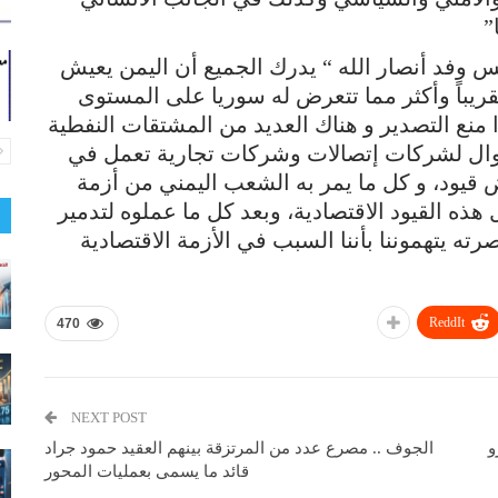
”
س وفد أنصار الله “ يدرك الجميع أن اليمن يعيش
ريباً وأكثر مما تتعرض له سوريا على المستوى
ا منع التصدير و هناك العديد من المشتقات النفطية
أموال لشركات إتصالات وشركات تجارية تعمل في
قيود، و كل ما يمر به الشعب اليمني من أزمة
ه القيود الاقتصادية، وبعد كل ما عملوه لتدمير
رته يتهموننا بأننا السبب في الأزمة الاقتصادية
ReddIt
470
NEXT POST
و
الجوف .. مصرع عدد من المرتزقة بينهم العقيد حمود جراد
قائد ما يسمى بعمليات المحور