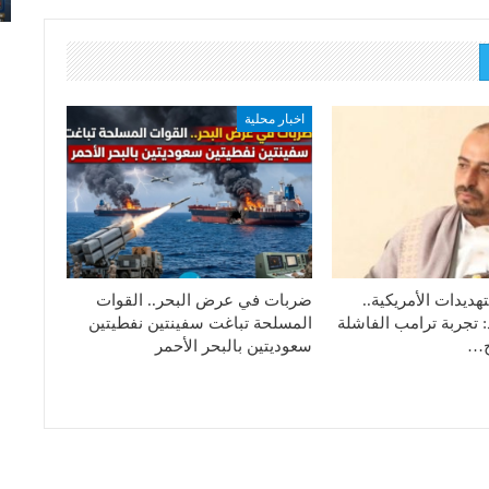
اخبار محلية
هديدات الأمريكية..
ضربات في عرض البحر.. القوات
: تجربة ترامب الفاشلة
المسلحة تباغت سفينتين نفطيتين
تج…
سعوديتين بالبحر الأحمر