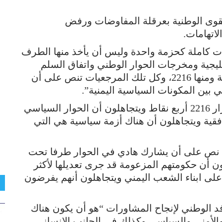
لقوى الوطنية بعرقلة المفاوضات ورفض
لاتهامات.
عيات كاملة كحزمة واحدة وليس أن يأخذ منها الطرف
خليجية ومخرجات الحوار الوطني واتفاق السلم
والشراكة وقرارات مجلس الأمن ذات الصلة ومنها 2216، وكل تلك المرجعيات تنص على أن
ي بين المكونات السياسية اليمنية”.
وأشار إلى أن الطرف الأخر “يريدون من قرار 2216 أربع نقاط ويتجاهلون أن الحوار السياسي
افقية ويتجاهلون أن هناك أزمة سياسية هي التي
 نص على أن يشارك هادي في الحوار طرفا تحت
ن أن حكومتهم المزعومة قد جرى تعديلها لأكثر
على ابناء الشعب اليمني ويتجاهلون أنهم يفرضون
وفد الوطني لإنجاح المشاورات “هو أن يكون هناك
لأمني والسياسي وكذلك في الجانب الانساني