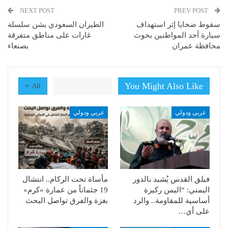
NEXT POST
PREV POST
سقوط ضحايا إثر استهداف
الطيران السعودي يشن سلسلة
سيارة أحد المواطنين بحوث
غارات على مناطق متفرقة
محافظة عمران
بصنعاء
You Might Also Like
All
عربي ودولي
عربي ودولي
فيلق القدس يُشيد بالدور
مأساة تحت الركام.. انتشال
اليمني: “اليمن ركيزة
19 جثماناً من عمارة «كرم»
أساسية للمقاومة.. والرد
بغزة والفرق تواصل البحث
على أي…