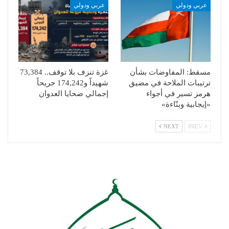
عربي ودولي
عربي ودولي
مسقط: المفاوضات بشأن
غزة تنزف بلا توقف.. 73,384
ترتيبات الملاحة في مضيق
شهيداً و174,242 جريحاً
هرمز تسير في أجواء
إجمالي ضحايا العدوان
«إيجابية وبنّاءة»
NEXT
PREV