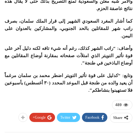
والأمر شبه معلن والسعودية تمنع التصريح بذلك حتى لا يقال هذه
نتائج عاصفة الحزم.
كما أشار المغرد السعودي الشهير إلى قرار الملك سلمان، بصرف
راتب شهر للمقاتلين بالحد الجنوبي، والمشاركين بالعدوان على
اليمن.
وأضاف: “راتب الشهر كذلك، رغم أنه شيء تافه لكنه دليل آخر على
قوة تأثير التويتر الذي امتلأت صفحاته بمقارنة أوضاع المقاتلين مع
أوضاع الباذخين في طنجة”.
وتابع: “كدليل على قوة تأثير التويتر اضطر محمد بن سلمان مرغماً
أن يعيد والده من طنجة قبل الموعد المحدد (٣٠ أغسطس) بأسبوعين
فلا تستهينوا بنشاطكم”.
489
Google+
Twitter
Facebook
Share