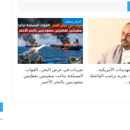
اخبار محلية
هديدات الأمريكية..
ضربات في عرض البحر.. القوات
: تجربة ترامب الفاشلة
المسلحة تباغت سفينتين نفطيتين
تج…
سعوديتين بالبحر الأحمر