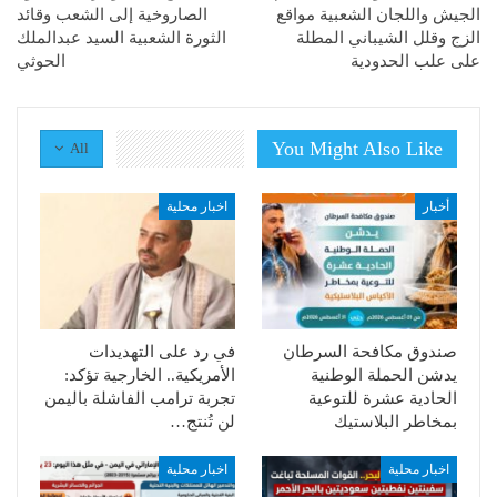
الجيش واللجان الشعبية مواقع
الصاروخية إلى الشعب وقائد
الزج وقلل الشيباني المطلة
الثورة الشعبية السيد عبدالملك
على علب الحدودية
الحوثي
You Might Also Like
All
أخبار
اخبار محلية
صندوق مكافحة السرطان
في رد على التهديدات
يدشن الحملة الوطنية
الأمريكية.. الخارجية تؤكد:
الحادية عشرة للتوعية
تجربة ترامب الفاشلة باليمن
بمخاطر البلاستيك
لن تُنتج…
اخبار محلية
اخبار محلية