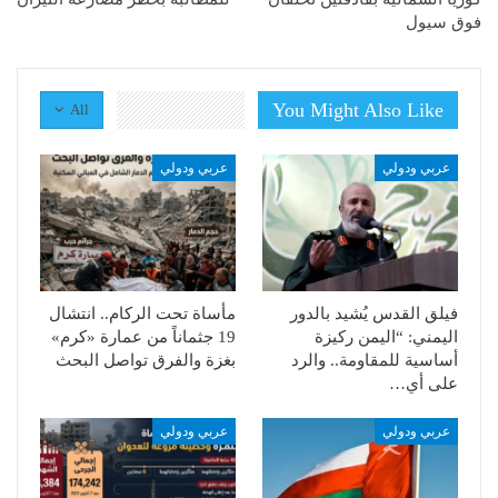
فوق سيول
You Might Also Like
All
عربي ودولي
عربي ودولي
فيلق القدس يُشيد بالدور
مأساة تحت الركام.. انتشال
اليمني: “اليمن ركيزة
19 جثماناً من عمارة «كرم»
أساسية للمقاومة.. والرد
بغزة والفرق تواصل البحث
على أي…
عربي ودولي
عربي ودولي