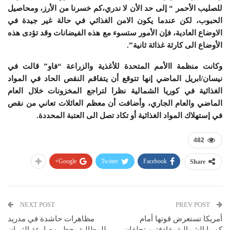
للصليب الأحمر “ إلى حد الأن لا ندري،كم خسرنا من الأرز، ومحاصيل
الحبوب، لكن عندما يكون الامن الغذائي في حالة غير جيدة في
الاوضاع العادية، فإن الأمور ستسوء مع هذه الفيضانات وقد تؤدى هذه
الأوضاع الى كارثة غذائة ثانية”.
وكانت منظمة االأمم المتحدة للأغذية والزراعة “فاو” قالت في
نيسان/ابريل الماضي إنها تتوقع أن يتفاقم النقص الحاد في المواد
الغذائية في كوريا الشمالية نظرا لتراجع المخزونات خلال العام
الماضي والعام الجاري، وأضافت أن معظم العائلات تعاني من نقص
في إستهلاك المواد الغذائية أو تكاد تصل الى العتبة المحددة.
482
Google+
Twitter
Facebook
Share
NEXT POST
PREV POST
أمريكا تستعرض قوتها أمام
مظاهرات حاشدة في مدريد
كوريا الشمالية بقاذفتين تحلقان
للمطالبة بحظر مصارعة الثيران