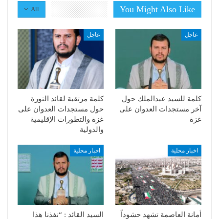
You Might Also Like
All
عاجل
عاجل
كلمة للسيد عبدالملك حول
كلمة مرتقبة لقائد الثورة
آخر مستجدات العدوان على
حول مستجدات العدوان على
غزة
غزة والتطورات الإقليمية
والدولية
اخبار محلية
اخبار محلية
أمانة العاصمة تشهد حشوداً
السيد القائد : “نفذنا هذا