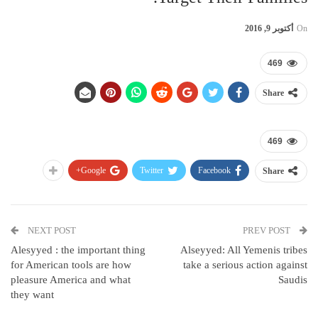
On
أكتوبر 9, 2016
469
Share
469
Google+
Twitter
Facebook
Share
NEXT POST
PREV POST
Alesyyed : the important thing
Alseyyed: All Yemenis tribes
for American tools are how
take a serious action against
pleasure America and what
Saudis
they want