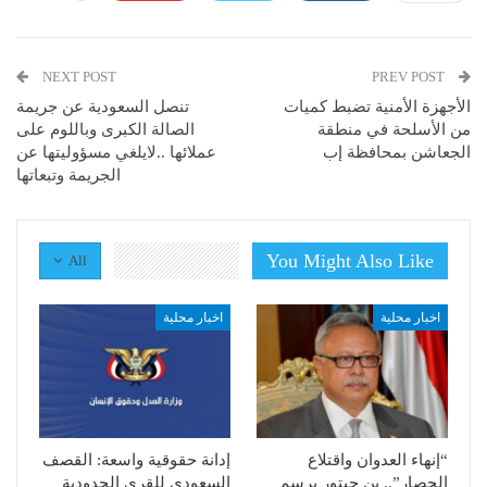
NEXT POST
PREV POST
الأجهزة الأمنية تضبط كميات
تنصل السعودية عن جريمة
من الأسلحة في منطقة
الصالة الكبرى وباللوم على
الجعاشن بمحافظة إب
عملائها ..لايلغي مسؤوليتها عن
الجريمة وتبعاتها
You Might Also Like
All
اخبار محلية
اخبار محلية
“إنهاء العدوان واقتلاع
إدانة حقوقية واسعة: القصف
الحصار”.. بن حبتور يرسم
السعودي للقرى الحدودية