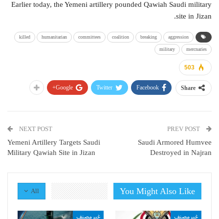
Earlier today, the Yemeni artillery pounded Qawiah Saudi military
site in Jizan.
killed
humanitarian
committees
coalition
breaking
aggression
military
mercnaries
503
Google+
Twitter
Facebook
Share
NEXT POST
PREV POST
Yemeni Artillery Targets Saudi
Saudi Armored Humvee
Military Qawiah Site in Jizan
Destroyed in Najran
You Might Also Like
All
غيرمصنف
غيرمصنف