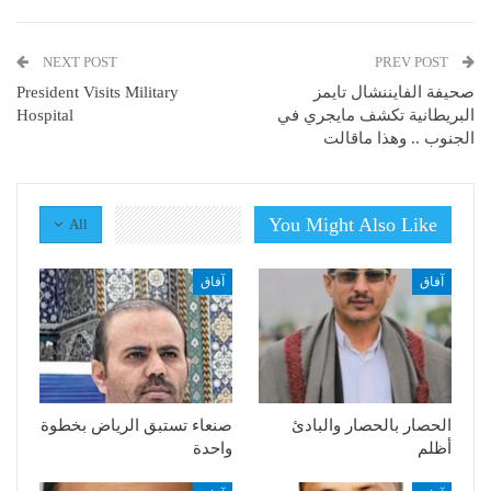
NEXT POST
PREV POST
صحيفة الفايننشال تايمز
President Visits Military
البريطانية تكشف مايجري في
Hospital
الجنوب .. وهذا ماقالت
You Might Also Like
All
آفاق
آفاق
الحصار بالحصار والبادئ
صنعاء تستبق الرياض بخطوة
أظلم
واحدة