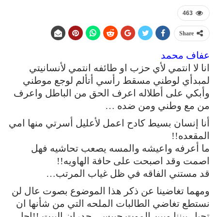
463
Share
عفاف محمد
انا لا انتمي لأي حزب او طائفه انتمي لأنسانيتي
لمبدأي لوطني مسقط رأسي أتألم لوجع موطني
وأبكي على أطلاله اعرف الحق من الباطل واعرف
من مع وطني ومن ضده …
أنا إنسان بسيط كادح اعمل لأعليل أسرتي منها امي
المقعده!!
ما أعرفه واعيشه والمسه يصعب تحاشيه فهل
اصمت وقد اصبحت على حافة الهاويه!!
قد مستني الفاقه في ظل غياب المرتب…
ومهما تغاضينا عن ذكر هذا الموضوع بصوت عال لن
نستطع تغاضي الطالبات الملحه التي من شأنها ان
تحيل بيننا وبين الموت حبيسي جدران البيت !!اجل