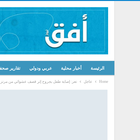
الرئيسة
أخبار محلية
عربي ودولي
تقارير صحف
Home
عاجل
تعز: إصابة طفل بجروح إثر قصف عشوائي من مرتز