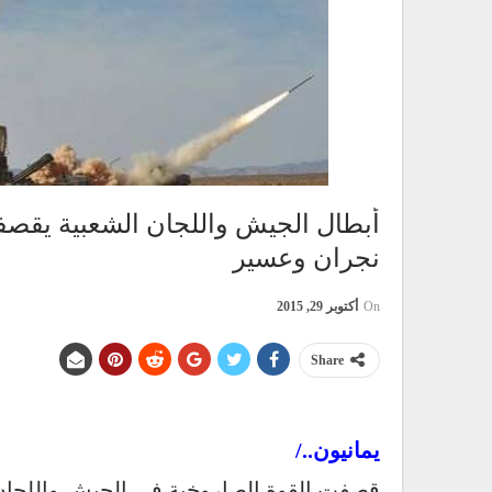
أبطال الجيش واللجان الشعبية يقصف
نجران وعسير
On
أكتوبر 29, 2015
Share
يمانيون../