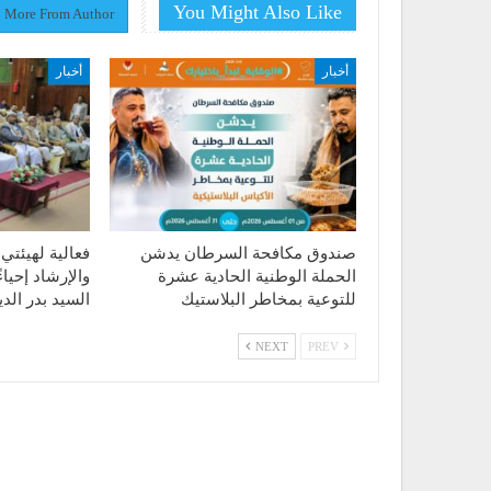
You Might Also Like
More From Author
أخبار
أخبار
صندوق مكافحة السرطان يدشن
فعالية لهيئتي 
الحملة الوطنية الحادية عشرة
والإرشاد إحياء
للتوعية بمخاطر البلاستيك
السيد بدر ال
NEXT
PREV