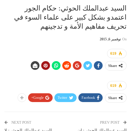
السيد عبدالملك ‫‏الحوثي‬: حكام الجور
اعتمدو بشكل كبير على علماء السوء في
تحريف مفاهيم الأمة و تدجينهم
On
نوفمبر 6, 2015
619
Share
619
Google+
Twitter
Facebook
Share
NEXT POST
PREV POST
السيد عبدالملك ‫‏الحوثي‬: إن
السيد عبدالملك ‫‏الحوثي‬: لا