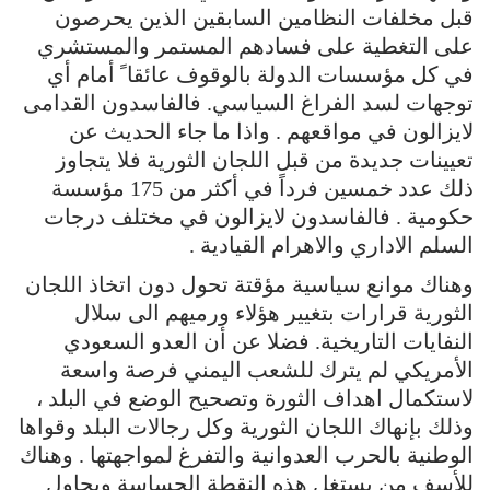
قبل مخلفات النظامين السابقين الذين يحرصون
على التغطية على فسادهم المستمر والمستشري
في كل مؤسسات الدولة بالوقوف عائقا ً أمام أي
توجهات لسد الفراغ السياسي. فالفاسدون القدامى
لايزالون في مواقعهم . واذا ما جاء الحديث عن
تعيينات جديدة من قبل اللجان الثورية فلا يتجاوز
ذلك عدد خمسين فرداً في أكثر من 175 مؤسسة
حكومية . فالفاسدون لايزالون في مختلف درجات
السلم الاداري والاهرام القيادية .
وهناك موانع سياسية مؤقتة تحول دون اتخاذ اللجان
الثورية قرارات بتغيير هؤلاء ورميهم الى سلال
النفايات التاريخية. فضلا عن أن العدو السعودي
الأمريكي لم يترك للشعب اليمني فرصة واسعة
لاستكمال اهداف الثورة وتصحيح الوضع في البلد ،
وذلك بإنهاك اللجان الثورية وكل رجالات البلد وقواها
الوطنية بالحرب العدوانية والتفرغ لمواجهتها . وهناك
للأسف من يستغل هذه النقطة الحساسة ويحاول