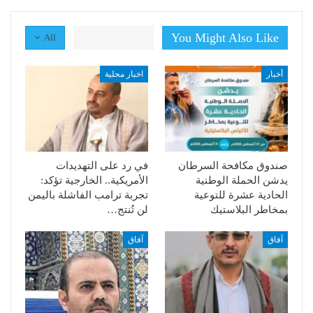
You Might Also Like
All
أخبار
اخبار محلية
صندوق مكافحة السرطان
في رد على التهديدات
يدشن الحملة الوطنية
الأمريكية.. الخارجية تؤكد:
الحادية عشرة للتوعية
تجربة ترامب الفاشلة باليمن
بمخاطر البلاستيك
لن تُنتج…
آفاق
آفاق