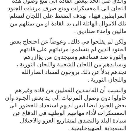
والذي صل الحد ببعض القادة الى منع وصول هذه
اللجان الى المعسكرات ومنع صرف مرتبات الجنود
المرابطين فيها ، بهدف الضغط على اللجان لتسلم
تلك الاموال الهائلة الى يد القادة او من يمثلهم من
ماليين وامناء صناديق .
ولكن لم يفلحوا في ذلك.. وعوضاً عن احتجاج بعض
الجنود الذين لم يتسلموا مرتباتهم على قادتهم
والثورة ضد فسادهم وسيجدون من يؤازرهم
ويساندهم من اللجان الشعبية واللجان الثورية ،
تجدهم بدلاً عن ذلك يروجون لفساد انصارالله
واللجان الثورية .
والسبب أن الفاسدين الفعليين من قادة وغيرهم
حاولوا دون وصول المرتبات الى يد بعض الجنود وأن
بعض الجنود ايضا ليس لديهم استعداد للحضور الى
المعسكرات لأداء مهامهم الوطنية في الدفاع عن
سيادة البلد والتصدي لمشاريع الغزو والاحتلال
السعودية الصهيوخليجية .