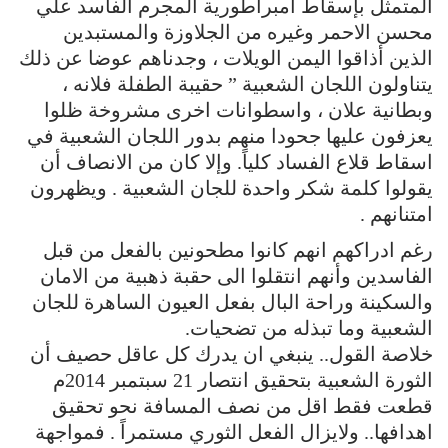
المتمثل بإسقاط امبراطورية المجرم الفاسد علي
محسن الاحمر وغيره من الجلاوزة والمستبدين
الذين أذاقوا اليمن الويلات ، وجدناهم عوضا عن ذلك
يتناولون اللجان الشعبية ” حقيبة الطفلة فلانه ،
وبطانية علان ، واسطوانات اخرى مشروخة ظلوا
يعزفون عليها جحودا منهم بدور اللجان الشعبية في
اسقاط قلاع الفساد كلياً. وإلا كان من الانصاف أن
يقولوا كلمة شكر واحدة للجان الشعبية . ويظهرون
امتنانهم .
رغم ادراكهم انهم كانوا مطحونين بالفعل من قبل
الفاسدين وأنهم انتقلوا الى حقبة ذهبية من الامان
والسكينة وراحة البال بفعل العيون الساهرة للجان
الشعبية وما تبذله من تضحيات.
خلاصة القول.. ينبغي ان يدرك كل عاقل حصيف أن
الثورة الشعبية بتحقيق انتصار 21 سبتمبر 2014م
قطعت فقط اقل من نصف المسافة نحو تحقيق
اهدافها.. ولايزال الفعل الثوري مستمراً . فمواجهة