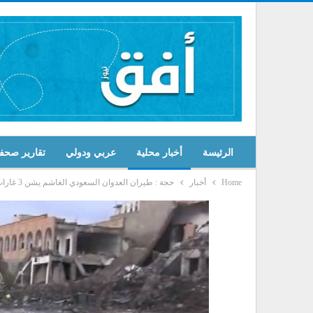
الرئيسة
أخبار محلية
عربي ودولي
تقارير صحف
Home
أخبار
حجة : طيران العدوان السعودي الغاشم يشن 3 غارات على مديريات مستبأ وحيران وحرض