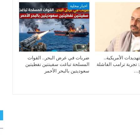
اخبار محلية
هديدات الأمريكية..
ضربات في عرض البحر.. القوات
: تجربة ترامب الفاشلة
المسلحة تباغت سفينتين نفطيتين
تج…
سعوديتين بالبحر الأحمر