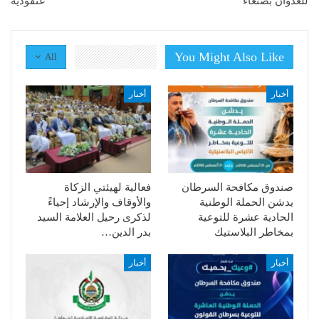
للعدوان بصنعاء
عنقودية
You Might Also Like
All
أخبار
أخبار
صندوق مكافحة السرطان
فعالية لهيئتي الزكاة
يدشن الحملة الوطنية
والأوقاف والإرشاد إحياءً
الحادية عشرة للتوعية
لذكرى رحيل العلامة السيد
بمخاطر البلاستيك
بدر الدين…
أخبار
أخبار