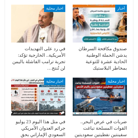
أخبار
اخبار محلية
صندوق مكافحة السرطان
في رد على التهديدات
يدشن الحملة الوطنية
الأمريكية.. الخارجية تؤكد:
الحادية عشرة للتوعية
تجربة ترامب الفاشلة باليمن
بمخاطر البلاستيك
لن تُنتج…
اخبار محلية
اخبار محلية
ضربات في عرض البحر..
في مثل هذا اليوم 23 يوليو
القوات المسلحة تباغت
جرائم العدوان الأمريكي
سفينتين نفطيتين سعوديتين
السعودي الإماراتي بحق