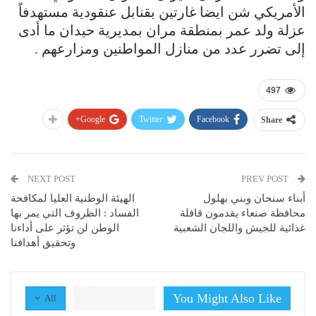
الأمريكي شن ايضا غارتين بقنابل عنقودية مستهدفاً
عزلة ولد عمر بمنطقة مران بمديرية حيدان ما أدى
إلى تضرر عدد من منازل المواطنين ومزارعهم .
497
Google+
Twitter
Facebook
Share
NEXT POST
PREV POST
أبناء سنحان وبني بهلول
الهيئة الوطنية العليا لمكافحة
محافظة صنعاء يقدمون قافلة
الفساد : الظروف التي يمر بها
غذائية للجيش واللجان الشعبية
الوطن لن تؤثر على أداءنا
وتحقيق أهدافنا
You Might Also Like
All