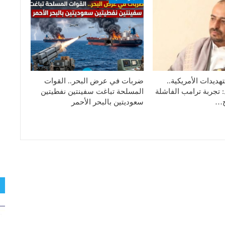
هديدات الأمريكية..
ضربات في عرض البحر.. القوات
: تجربة ترامب الفاشلة
المسلحة تباغت سفينتين نفطيتين
تج…
سعوديتين بالبحر الأحمر