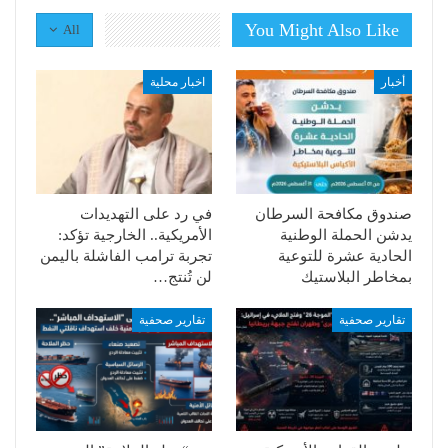
You Might Also Like
All
أخبار
اخبار محلية
صندوق مكافحة السرطان
في رد على التهديدات
يدشن الحملة الوطنية
الأمريكية.. الخارجية تؤكد:
الحادية عشرة للتوعية
تجربة ترامب الفاشلة باليمن
بمخاطر البلاستيك
لن تُنتج…
تقارير صحفية
تقارير صحفية