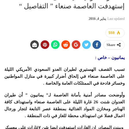
إستهدفت العاصمة صنعاء ” التفاصيل “
Last updated
يناير 4, 2016
559
Share
يمانيون – خاص :
تسبب القصف الهستيري لطيران العدو السعودي الأمريكي الليلة
على العاصمة صنعاء في إلحاق أضرار كبيرة في منازل المواطنين
وخسائر فادحة في الممتلكات العامة والخاصة .
وأوضحت مصادر أمنية بأمانة العاصمة لـ” يمانيون ” أن طيران
العدوان شنت 26 غارة الليلة على العاصمة صنعاء واستهداف كافة
الهناجر ومخازن المواد الغذائية بمنطقة عصر التابعة لتجار ورجال
اعمال فضلا عن استهداف محطة للغاز في ذات المنطقة .
وبينت المصادر إن الغارات استهدفت ايضا شن ٧غارات على معسكر