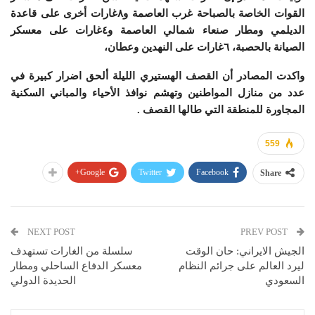
القوات الخاصة بالصباحة غرب العاصمة و٨غارات أخرى على قاعدة
الديلمي ومطار صنعاء شمالي العاصمة و٤غارات على معسكر
الصيانة بالحصبة، ٦غارات على النهدين وعطان،
واكدت المصادر أن القصف الهستيري الليلة ألحق اضرار كبيرة في
عدد من منازل المواطنين وتهشم نوافذ الأحياء والمباني السكنية
المجاورة للمنطقة التي طالها القصف .
559
Google+
Twitter
Facebook
Share
NEXT POST
PREV POST
الجیش الایراني: حان الوقت
سلسلة من الغارات تستهدف
لیرد العالم علی جرائم النظام
معسكر الدفاع الساحلي ومطار
السعودي
الحديدة الدولي