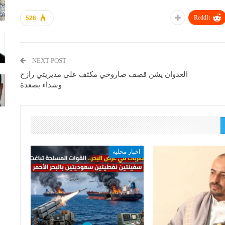
ReddIt
526
NEXT POST
العدوان يشن قصف صاروخي مكثف على مديريتي رازح
وشداء بصعدة
اخبار محلية