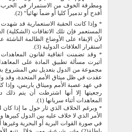
ومطرقة الخوف من الاستمرار في الحرب، أ
أفدح أو تدميراً كليا أو ضماً نهائياً” (2).
* وإذا كانت الحقبة الاستعمارية قد شهدت
المستعمر فإن تلك الاتفاقات (الشكلية) الغ
لأن الإبقاء على الأوضاع الظالمة الناشئة
استقرار العلاقات الدولية (3).
أثيرت مسألة تطبيق المادة على المعاهدا
مجموعة من الدول بتعديل نص المشروع بغ
عقدت في ظل ميثاق الأمم المتحدة، وقد وافق
في عهد عصبة الأمم وميثاق باريس، وإذا كا
رجعيتها إلا أنها اشترطت أن يتم ذلك د
المعاهدات أثناء سريانها (1).
* وبرغم الخلاف الذي ثار حول ما إذا كان ا
الأمر الذي لا خلاف عليه بين الدول كبيرها 
في صورة القوات البرية أو البحرية وغيرها 
باطلة(2) وغير شرعية، ومن خلال تتبع