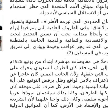
سلامة أقاليم الدول الأعضاء (1)، ومروراً بالاتفاقية العامة لنبذ الحروب كأداة للسيادة
ية والتي أبرمت في باريس 1928م وانتهاء بميثاق الأمم المتحدة الذي حظر استخدام
ي أو الاستقلال السياسي لأية دولة.
تفاق الحدودي الذي تبرمه الأطراف المعنية،وتنطبق
الاتفاق” وفي الظروف العادية التي يتم فيها إبرام
 وأبحاثا ميدانية يجب أن تسبق التحديد لبحث
الاقتصادية والثقافية والدينية الخاصة بالمنطقة
ائي الذي قد يجر عواقب وخيمة ويؤدي إلى تمزيق
 في المستقبل (2).
وقد عرفنا أن الجانبين السعودي واليمني دخلا في مفاوضات مباشرة ابتداء من يونيو 1926م
 في التوصل إلى الحل، فقد كان الطرف السعودي يتحرك على
 التي حققها، ولأن الجانب اليمني كان عاجزا عن
عتراف بالأمر الواقع وظل يرفض التوقيع على أية
سيادة اليمنية وحيث أصر كل طرف على موقفه كان
لها الطرفان، وكانا بذلك سيقدمان نموذجا عربيا
خوية سلمية، وكان ذلك واجبا عليهما لأن الشريعة
ين والإفساد في الأرض، كما أن المواثيق الدولية