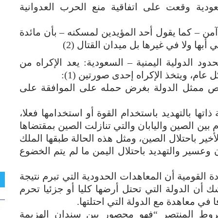
دية وقعت على اتفاقية منع الحرب العدوانية
ن – كما يقول أحد المؤيدين لمسكنه – بأن مائدة
ها ولا في غيرها بل ميدان القتال (2)
حدود الدولية اليمنية – السعودية: يعد الإكراه من
ام، ويتخذ الإكراه إحدى صورتين (1):
شخص ممثل الدولة بغرض حمله على الموافقة على
 ذاتها بالتهديد باستخدام القوة أو استخدامها فعلا،
من أمثلتها المعاهدة التي أبرمت في 1915م بين الصين واليابان والتي تنازلت الصين بمقتضاها
أخير باحتلال الصين، ومثل هذه الحالة طبقها الملك
ن وعسير والتهديد باحتلال اليمن ما لم يتم الخضوع
 القومية أن المعاهدات الحدودية التي تبرم نتيجة
 أن الدولة التي تحتل أرضها كليا أو جزئيا تحرم
 في معاهدة مع الدولة التي احتلتها.
وط المنتصر “فهو محصور بين سندان الهزيمة