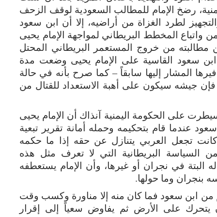
منية، رضخ الإمام للمطالب السعودية لوقف الزحف
تجهيز لطرد الغزاة من أراضيه، إلا أن ابن سعود
ن واتباع المخطط البريطاني لمواجهة الإمام يحيى
 مطالبته من خروج المستعمر البريطاني المحتل
 ابن سعود القاسية على الإمام يحيى وضعت مدة
رها المشار إليها سابقاً – كما صرح بأنه في حالة
ية فإن جيشه سيكون على أهبة الاستعداد للقتال من
طرت على الحكومة اليمنية آنذاك أن الإمام يحيى
ود عندما قام بتحكيمه وحمله أمانة تقرير تبعية
ة كانت تجعل العربي يتنازل عن حقه إذا ما حكمه
 السياسة البريطانية التي لا تعرف مثل هذه
ه البتة في نجران أو غيرها، وأن الإمام يستعطفه
سه بنجران وما حولها.
م من ابن سعود فما كان منه إلا مناورة وكسب وقت
 يتحرك على الأرض ثم يفاوض سعياً إلى إقرار