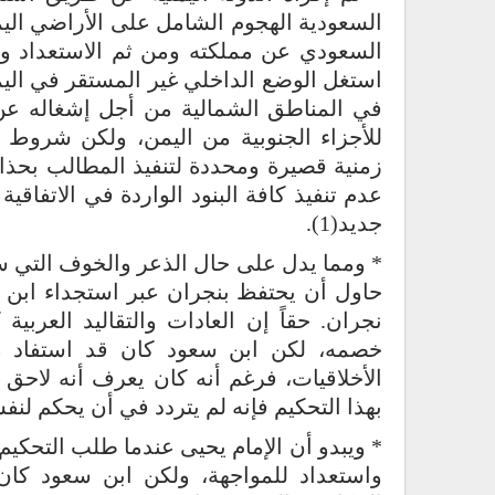
السعودية الهجوم الشامل على الأراضي الي
السعودي عن مملكته ومن ثم الاستعداد وال
استغل الوضع الداخلي غير المستقر في اليم
في المناطق الشمالية من أجل إشغاله عن
للأجزاء الجنوبية من اليمن، ولكن شروط
زمنية قصيرة ومحددة لتنفيذ المطالب بحذافي
عدم تنفيذ كافة البنود الواردة في الاتفاق
جديد(1).
* ومما يدل على حال الذعر والخوف التي سي
حاول أن يحتفظ بنجران عبر استجداء ابن سع
نجران. حقاً إن العادات والتقاليد العربي
خصمه، لكن ابن سعود كان قد استفاد من
الأخلاقيات، فرغم أنه كان يعرف أنه لاحق ل
بهذا التحكيم فإنه لم يتردد في أن يحكم لنف
* ويبدو أن الإمام يحيى عندما طلب التحكي
واستعداد للمواجهة، ولكن ابن سعود كان