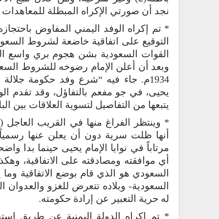
نجد أن صورتي الإكراه المبطلة للمعاهدات 
* تم إكراه الوفد اليمني المفاوض باحتجا
القوات السعودية بشن هجوم بري واسع الن
1934م. جاء فيه “شرع وفد حكومة جلال
يحيى، في جو مفعم بالتفاؤل، وقد تقدم ال
يتبعها من التفاصيل لتسوية العلاقات بين البل
أنها ظلت سرية دون أن يعلن عنها رسمياً 
مرتاباً في نوايا الإمام يحيى حينما بدا واض
أي موافقته ومصادقته على الاتفاقية، وهكذا
السعودي هو الذي قام بوضع الاتفاقية وما ي
السعودية- وبلاده تتعرض للغزو والعدوان 
له حرية التعبير عن إرادة حكومته.
* تم إكراه الدولة اليمنية عن طريق استخ