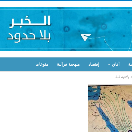
ية
آفاق
إقتصاد
منهجية قرآنية
منوعات
اغية 4-4