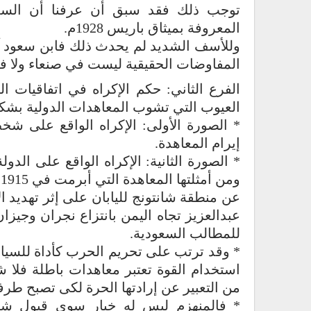
توجب ذلك فقد سبق أن عرفنا أن السعو
المعروفة بميثاق باريس 1928م.
وللأسف الشديد لم يحدث ذلك فابن سعود آم
المفاوضات الحقيقية ليست في صنعاء ولا في أب
الفرع الثاني: حكم الإكراه في اتفاقيات ال
العيوب التي تشوب المعاهدات الدولية بشكل ع
* الصورة الأولى: الإكراه الواقع على 
إيرام المعاهدة.
* الصورة الثانية: الإكراه الواقع على الدولة
و
عن منطقة شانتونج لليابان على إثر تهديد ال
عبدالعزيز تجاه اليمن بانتزاع نجران وجيزا
للمطالب السعودية.
* وقد ترتب على تحريم الحرب كأداة للسيادة
استخدام القوة تعتبر معاهدات باطلة فلا شك
من التعبير عن إرادتها الحرة لكى تصبح طرفا
* فالمنهزم ليس له خيار سوى قبول شر