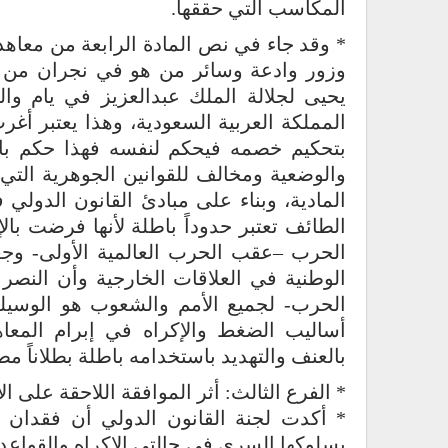
المكاسب التي حققها.
وزور وادعة وسائر من هو في نجران من وائ
يحيى لجلالة الملك عبدالعزيز في يام وال
المملكة العربية السعودية، وهذا يعتبر أغ
بتحكيم خصمه فيحكم لنفسه فهذا حكم با
والوضعية ومخالف للقوانين الجوهرية التي 
المادية، وبناء على مبادئ القانون الدولي 
الطائف تعتبر حدوداً باطلة لأنها فرضت بال
الحرب –عقب الحرب العالمية الأولى- وج
الوطنية في العلاقات الخارجية وأن النصر ل
الحرب- لجميع الأمم والشعوب هو الوسيلة
أساليب الضغط والإكراه في إبرام المعا
بالعنف والتهديد باستخدامه باطلة بطلاناً مطلقاً
* الفرع الثالث: أثر الموافقة اللاحقة على الا
* أكدت لجنة القانون الدولي أن فقدان 
بسلوكها السري في حالتي الإكراه والقواعد ا