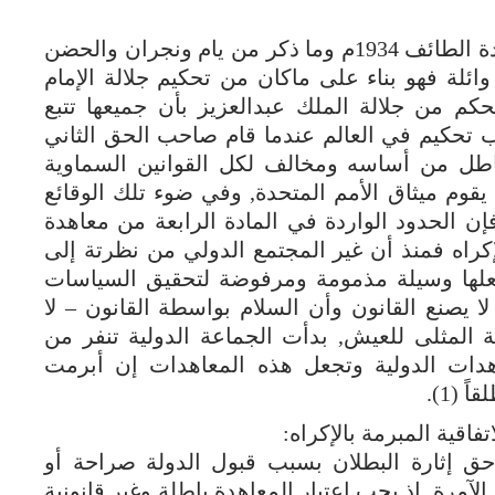
* وقد جاء في نص المادة الرابعة من معاهدة الطائف 1934م وما ذكر من يام ونجران والحضن
لة فهو بناء على ماكان من تحكيم جلالة الإمام
حكم من جلالة الملك عبدالعزيز بأن جميعها تتبع
رب تحكيم في العالم عندما قام صاحب الحق الثاني
طل من أساسه ومخالف لكل القوانين السماوية
يقوم ميثاق الأمم المتحدة, وفي ضوء تلك الوقائع
فإن الحدود الواردة في المادة الرابعة من معاهدة
إكراه فمنذ أن غير المجتمع الدولي من نظرتة إلى
علها وسيلة مذمومة ومرفوضة لتحقيق السياسات
ا يصنع القانون وأن السلام بواسطة القانون – لا
 المثلى للعيش, بدأت الجماعة الدولية تنفر من
هدات الدولية وتجعل هذه المعاهدات إن أبرمت
 (1).
تفاقية المبرمة بالإكراه:
حق إثارة البطلان بسبب قبول الدولة صراحة أو
لآمرة, إذ يجب اعتبار المعاهدة باطلة وغير قانونية