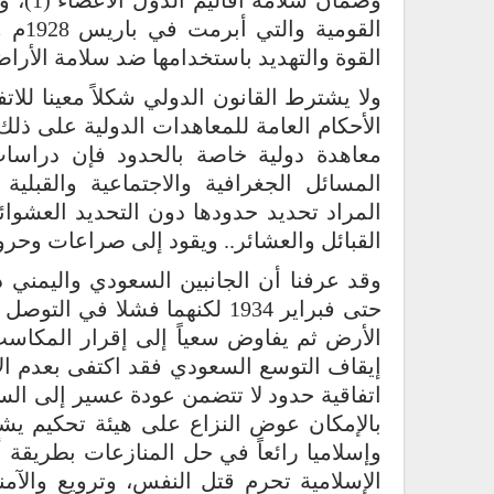
وضمان 
القوم
القوة والتهديد باستخدامها ضد سلامة الأراض
ولا يشترط القانون الدولي شكلاً معينا للا
الأحكام العامة للمعاهدات الدولية على ذلك 
معاهدة دولية خاصة بالحدود فإن دراسات
المسائل الجغرافية والاجتماعية والقبلية و
المراد تحديد حدودها دون التحديد العشو
القبائل والعشائر.. ويقود إلى صراعات وحروب
حتى فبراير 1934 لكنهما فشلا
الأرض ثم يفاوض سعياً إلى إقرار المكاسب
إيقاف التوسع السعودي فقد اكتفى بعدم الا
اتفاقية حدود لا تتضمن عودة عسير إلى ال
بالإمكان عوض النزاع على هيئة تحكيم يشك
وإسلاميا رائعاً في حل المنازعات بطريقة أ
الإسلامية تحرم قتل النفس، وترويع والآمن