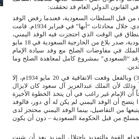
في القانون الدولي العام قد تحققت:
زه من قبل السلطات السعودية، فعندما رفض الوفد
التوقيع على اتفاقية خاضعة لشروط السعودي. خلال محادثات “أبها” في فبراير 1934م. قامت
طاق في الوقت الذي احتجزت فيه الوفد اليمني،
وبعد أن أعلن الإمام رضوخه للشروط السعودية، صدر بلاغ من الخارجية السعودية في 18 مايو
ة الملك في مفاوضات الصلح مع وفد سيادة الإمام
وفد “السعودي” بمشروع كامل لمعاهدة الصلح وما
دين.
* وينتظر الفراغ منها في القريب العاجل (3) وبالفعل وقعت الاتفاقية في 20 مايو 1934م، إلا
وذلك لأن الملك عبدالعزيز آل سعود كان لايزال
حاً أن الإمام غير راغب في أن يتخذ الخطوة الأخيرة
 يتضح أن الوفد اليمني لم يكن له أي دور، فالوفد
تبعها من التفاصيل، بينما الوفد اليمني محتجز لدى
المسلح من قبل الحكومة السعودية – دون أن يكون
دام القوة والتهديد باحتلال المزيد بعد أن شنت