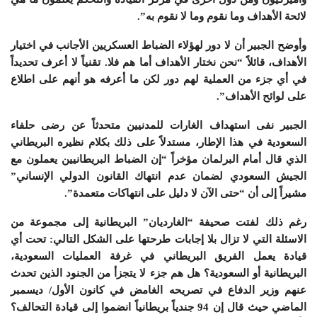
لائحة الأهداف وما نقوم وما لا نقوم به”.
وأوضح الجبير أن لا دور لهؤلاء الضباط العسكريين الأجانب في اختيار
الأهداف، قائلاً “نحن نختار الأهداف أما هم فلا. تقنياً لا أعرف تحديداً
في أي جزء من العملية لهم دور لكن ما أعرفه هو أنهم على اطلاع
على لوائح الأهداف”.
الجبير نفى استهداف الغارات للمدنيين متحدثاً عن رضى حلفاء
السعودية في هذا الإطار، مستدلاً على ذلك بكلام نظيره البريطاني
الذي قال أمام البرلمان مؤخراً “إن الضباط البريطانيين يعملون مع
الجيش السعودي لضمان عدم انتهاك القانون الدولي الإنساني”
مشيراً إلى أن “حتى الآن لا دليل على انتهاكات متعمدة”.
رغم ذلك لفتت صحيفة “الغارديان” البريطانية إلى مجموعة من
الاسئلة التي لا تزال بلا إجابات طرحتها على الشكل التالي: تحت أي
قيادة يعمل الفريق البريطاني في غرفة العمليات السعودية،
البريطانية أو السعودية؟ هل هم جزء لا يتجزأ من الجنود الذين تحدث
عنهم وزير الدفاع في تصريحه الغامض في كانون الأول/ ديسمبر
الماضي حيث قال إن 94 جندياً بريطانياً انضموا إلى قيادة التحالف؟