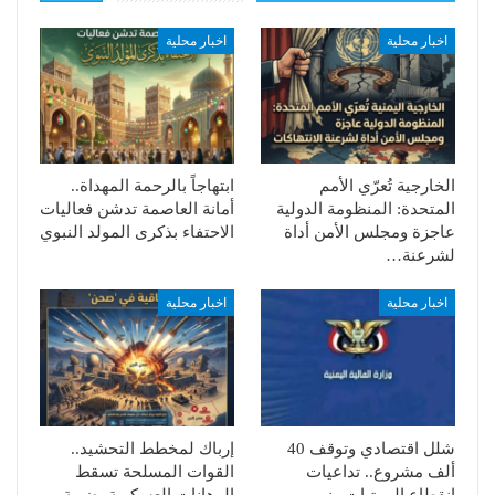
اخبار محلية
اخبار محلية
الخارجية تُعرّي الأمم
ابتهاجاً بالرحمة المهداة..
المتحدة: المنظومة الدولية
أمانة العاصمة تدشن فعاليات
عاجزة ومجلس الأمن أداة
الاحتفاء بذكرى المولد النبوي
لشرعنة…
اخبار محلية
اخبار محلية
شلل اقتصادي وتوقف 40
إرباك لمخطط التحشيد..
ألف مشروع.. تداعيات
القوات المسلحة تسقط
انقطاع المرتبات ونهب
الرهانات العسكرية بضربة