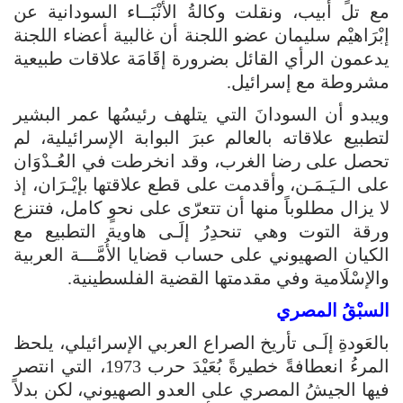
مع تل أبيب، ونقلت وكالةُ الأَنْبَــاء السودانية عن
إبْرَاهيْم سليمان عضو اللجنة أن غالبية أعضاء اللجنة
يدعمون الرأي القائل بضرورة إقَامَة علاقات طبيعية
مشروطة مع إسرائيل.
ويبدو أن السودانَ التي يتلهف رئيسُها عمر البشير
لتطبيع علاقاته بالعالم عبرَ البوابة الإسرائيلية، لم
تحصل على رضا الغرب، وقد انخرطت في العُـدْوَان
على الـيَـمَـن، وأقدمت على قطع علاقتها بإيْـرَان، إذ
لا يزال مطلوباً منها أن تتعرّى على نحوٍ كامل، فتنزع
ورقة التوت وهي تنحدِرُ إلَـى هاوية التطبيع مع
الكيان الصهيوني على حساب قضايا الأُمَّـــة العربية
والإسْلَامية وفي مقدمتها القضية الفلسطينية.
السبْقُ المصري
بالعَودةِ إلَـى تأريخ الصراع العربي الإسرائيلي، يلحظ
المرءُ انعطافةً خطيرةً بُعَيْدَ حرب 1973، التي انتصر
فيها الجيشُ المصري على العدو الصهيوني، لكن بدلاً