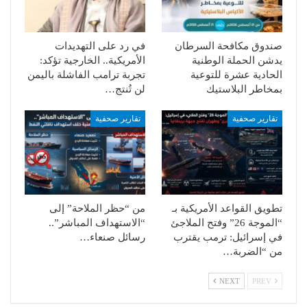
صندوق مكافحة السرطان
في رد على التهديدات
يدشن الحملة الوطنية
الأمريكية.. الخارجية تؤكد:
الحادية عشرة للتوعية
تجربة ترامب الفاشلة باليمن
بمخاطر البلاستيك
لن تُنتج…
تقارير صحفية
تقارير صحفية
تطويق القواعد الأمريكية بـ
من “حظر الملاحة” إلى
“الموجة 26” وفتح الملاجئ
“الاستهداف المباشر”..
في إسرائيل: ترمب يقترب
رسائل صنعاء…
من “الضربة…
NEXT
PREV