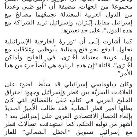
مجموعةً من الجهات، مضيفة أن “أبو ظبي وعدداً
من الدول العربية المعتدلة تجمعُهما مصالحُ مع
إسرائيل مقابل إيْـرَان، وإسرائيل تريد الشراكة مع
هذه الدول”، على حد تعبيرها.
كما أشارت إلَـى أن “وزارةَ الخارجية الإسرائيلية
تحاول الدفع نحو فتح ممثلية بأبوظبي وعلاقات مع
دول عربية معتدلة أُخْـرَى، في الخليج وأماكن
أُخْـرَى”، قائلة “إن هذه الزيارة هي أَيْضاً جزء من هذا
الأمر”.
وكان دبلوماسي إسرائيلي قد سلّط الضوء على
العلاقات السريَّة بين قطر وَإسرائيل وجهود اختراق
الخليج العربي في كتابٍ حَفِلَ بالفضائح التي كان
بطلها أمير قطر الشاب، فقد طالب الأميرُ الجديدُ
بإلغاء الحصار الاقتصادي العربي على إسرائيل بعد 3
أشهر من توليه الحكم، كما استهدفت اتصالاتُ قطر
مع إسرائيل تسويقَ “الحقل الشمالي” للغاز