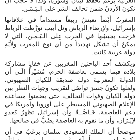
العربية برغم تحفُّظ لبنان وسوريا، ولذا لا عجَبَ أن
تكونَ الأردنُ ضمن تحالف الشر على الـيَـمَـن.
المغربُ أَيْضاً تعيشُ ربيعاً مستداماً في علاقاتها
بإسرائيل، ولإرضاء الرياض وتل أبيب تورَّطت الرباط
فزجت بجيشِها في الحرب على الـيَـمَـن، التي لا
يمكنُ أن تشكل تهديداً من أَي نوع للمغرب ولأيَّةِ
دولة عربية كانت.
ويكشف أحد الباحثين المغربين عن خفايا مشاركة
بلاده فيما يسمى بعاصفة الحزم، مُشيْراً إلَـى أن
الدولةَ المغربيةَ دولة صديقة للكيان الصهيوني،
ولعلها تكونُ جسرَ تواصُل لتقريب وجهات النظر بين
دولة الكيان وقوات التحالف، حتى يضمنوا مساعَدة
الإعلام الصهيوني المسيطر على أوروبا وأَمريكا في
دعم العاصفة، خَـاصَّــةً وأن إسرائيل تظهرُ كعدو
لإيْـرَان، وأن ما تقوم به العاصفة يصُبُّ في صالحها.
موضحاً أن الملك السعودي سلمان يرغَبُ في أن
يكونَ لديه وسيطٌ آخر غير مصر ليوصل رسائلَه