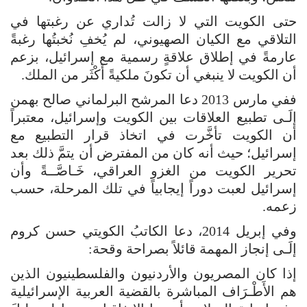
حتى الكويت التي لا زالت تُداري عن رغبتها في
التلاقي مع الكيان الصهيوني، لم يُخفِ نُخبتُها رغبةً
عارمةً في إطلاق علاقةٍ رسمية مع إسرائيل، بزعم
أن الكويت لا ينبغي أن تكونَ ملكيةً أَكْثَر من الملك.
ففي مارس 2013 دعا المرشح البرلماني صالح بهمن
إلَـى تطبيع العلاقات بين الكويت وإسرائيل، معتبراً
أن الكويت تأخَّرت في اتخاذ قرار التطبيع مع
إسرائيل؛ حيث أنه كان من المفترض أن يتمَّ ذلك بعد
تحرير الكويت من الغزو العراقي، خَـاصَّــةً وأن
إسرائيل لعبت دوراً إيجابياً في تلك المرحلة، حسب
زعمه.
وفي إبريل 2014، دعا الكاتبُ الكويتي حسن كروم
إلَـى إنجاز المهمة قائلاً بصراحة وقحة:
إذا كان المصريون والأردنيون والفلسطينيون الذين
هم الأَطْـرَاف المباشرة بالقضية العربية الإسرائيلية