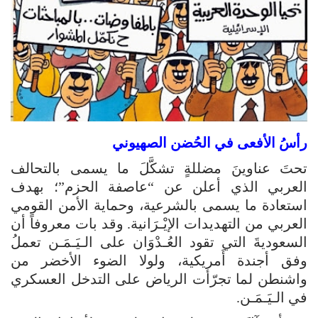
رأسُ الأفعى في الحُضن الصهيوني
تحتَ عناوينَ مضللةٍ تشكَّلَ ما يسمى بالتحالف
العربي الذي أعلن عن “عاصفة الحزم”؛ بهدف
استعادة ما يسمى بالشرعية، وحماية الأمن القومي
العربي من التهديدات الإيْـرَانية. وقد بات معروفاً أن
السعوديةَ التي تقود العُـدْوَان على الـيَـمَـن تعملُ
وفق أجندة أَمريكية، ولولا الضوء الأخضر من
واشنطن لما تجرّأت الرياض على التدخل العسكري
في الـيَـمَـن.