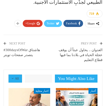
الطبيعي لجذْبِ الاستثمارات الأجنبية.
719
Google+
Twitter
Facebook
Share
NEXT POST
PREV POST
العدوان .. يحاول عبثاً أن يوقف
عجلة الحياة في بلادنا بما فيها
يتصدر صفحات تويتر
قطاع التعليم
You Might Also Like
All
أخبار
اخبار محلية