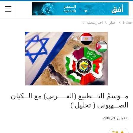
Home
أخبار
اخبار محلية
مــوسمُ التـــطبيع (العــــربي) مع الــكيان
الصــهيوني ( تحليل )
On
يناير 21, 2016
719