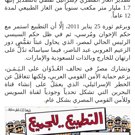
1.7 مليار متر مكعب سنوياً من الغاز الطبيعي لمدة
12 عاماً.
وبرغم ثورة 25 يناير 2011، إلَّا أن التطبيع استمر مع
حكم الإخوان ومُرسي، ثم في ظل حكم السيسي
الرئيس الحالي لمصر، الذي يحاول عبثاً تقمُّص دور
الزعيم العروبي عبد الناصر، فيما سياساتُه تدُلُّ على
ارتهان للخارج وبالذات للسعودية والإمارات.
وتشارك مصرُ في تحالف العُـدْوَان على الـيَـمَـن،
بزعم حماية الأمن القومي العربي، ولكنها تتغافَلُ عن
الخطر الإسرائيلي، الذي يعمَلُ على إنشاء قناة
البحرين التي تشكل تحدياً وجودياً لقناة السويس
وللأمن القومي المصري بشكل عام.