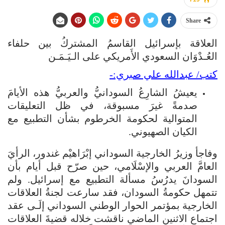
Share
العلاقة بإسرائيل القاسمُ المشتركُ بين حلفاء
العُـدْوَان السعودي الأَمريكي على الـيَـمَـن
كتب/ عبدالله علي صبري:-
يعيشُ الشارِعُ السودانيُّ والعربيُّ هذه الأيامَ
صدمةً غيرَ مسبوقة، في ظل التعليقات
المتوالية لحكومة الخرطوم بشأن التطبيع مع
الكيان الصهيوني.
وفاجأ وزيرُ الخارجية السوداني إبْرَاهيْم غندور، الرأيَ
العامَّ العربي والإسْلَامي، حين صرّح قبل أيام بأن
السودانَ يدرُسُ مسألة التطبيع مع إسرائيل. ولم
تتمهل حكومةُ السودان، فقد سارعت لجنةُ العلاقات
الخارجية بمؤتمر الحوار الوطني السوداني إلَـى عقد
اجتماعٍ الاثنين الماضي ناقشت خلاله قضيةَ العلاقات