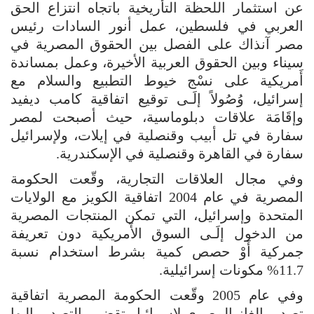
عن استثمار اللحظة التأريخية باتجاه انتزاع الحق
العربي في فلسطين، عمل أنور السادات رئيس
مصر آنذاك على الفصل بين الحقوق المصرية في
سيناء وبين الحقوق العربية الأخيرة، وعمل بمساندة
أَمريكية على نسْج خيوط التطبيع والسلام مع
إسرائيل، وُصُولاً إلَـى توقيع اتفاقية كامب ديفيد
وإقَامَة علاقات دبلوماسية، حيث أصبحت لمصر
سفارة في تل أبيب وقنصلية في إيلات، ولإسرائيل
سفارة في القاهرة وقنصلية في الإسكندرية.
وفي مجال العلاقات التجارية، وقّعت الحكومة
المصرية في عام 2004 اتفاقية الكويز مع الولايات
المتحدة وإسرائيل، التي تمكن المنتجات المصرية
من الدخول إلَـى السوق الأَمريكية دون تعريفة
جمركية أَوْ حصص كمية بشرط استخدام نسبة
11.7% مكونات إسرائيلية.
وفي عام 2005 وقّعت الحكومة المصرية اتفاقية
تصدير الغاز المصري لإسرائيل تقضي بالتصدير إليها