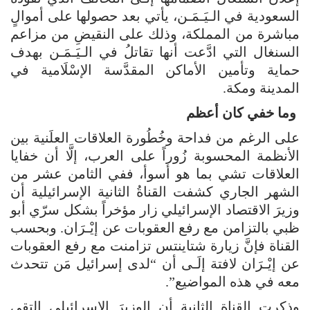
السعودية في الـيَـمَـن، يأتي بعد حصولها على أموالٍ
مباشرة من المملكة، وذلك على النقيضِ من مزاعم
السنغال التي ادَّعت أنها تقاتلُ في الـيَـمَـن بهدف
حماية وتأمين الأماكن المقدَّسة الإسْلَامية في
المدينة ومكة.
وما خفي كان أعظم
على الرغم من فداحة وخُطُورة العلاقات العلَنية بين
الأنظمة المحسوبة زُوراً على العرب، إلَّا أن خفايا
العلاقات تشي بما هو أسوأ، ففي الثامن عشر من
الشهر الجاري كشفت القناةُ الثانية الإسرائيلية أن
وزيرَ الاقتصاد الإسرائيلي زار مؤخراً بشكل سرّي أبو
ظبي بالتزامن مع رفع العقوبات عن إيْـرَان. وبحسب
القناة فإنَّ زيارة شتاينتس تزامنت مع رفع العقوبات
عن إيْـرَان لافتة إلَـى أن “لدى إسرائيل مَن تتحدث
معه في هذه المواضيع”.
وذكرت القناة الثانية أن الوزيرَ الإسرائيلي التقى