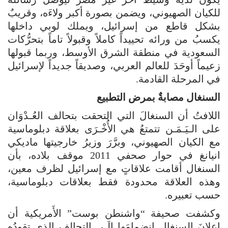
للكيان الصهيوني، ويضمن بصورة أكبر ولاءَه، وقريبٌ
بشكل قاطع من إسرائيل، ويملك لوبي داخلها
يكسبُ من ورائه تحييداً كاملاً وقبولاً تاماً بتحرُّكات
السعودية في منطقة الشرق الأوسط، وربما قبولها
زعيماً أوحَدَ للعالم العربي، وصديقاً جديداً لإسرائيل
في المرحلة القادمة.
السنغال مصابةٌ بمرض التطبيع
اللافتُ أن السنغالَ التي التحقت بتحالف العُـدْوَان
على الـيَـمَـن تتمتعُ هي الأُخْـرَى بعلاقة دبلوماسية
مع الكيان الصهيوني، وبرَّرَ وزيرُ خارجيتها ماديكي
انيانغ في حوار صحفي 2011 موقف بلاده، بأن
السنغال أقامت علاقاتٍ مع إسرائيل لظرف معين،
وهذه العلاقة محدودة فقط بعلاقات دبلوماسية،
حسب تعبيره.
وكشفت صحيفة “واشنطن بوست” الأَمريكية أن
إعلانَ السنغال انضمامَها إلَـى التحالف الذي تقودُه