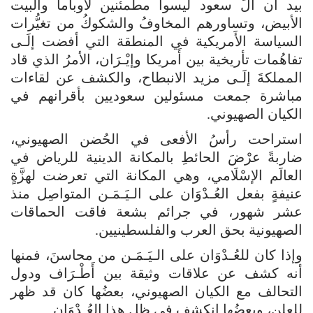
بيد أن آلَ سعود ليسوا مطمئنين لأوباما والبيت
الأبيض، وتساورهم المخاوفُ والشكوكُ من تغيُّرات
السياسة الأَمريكية في المنطقة التي أفضت إلَـى
تفاهُمات تأريخية بين أَمريكا وإيْـرَان، الأمرُ الذي قاد
المملكةَ إلَـى مزيد الانبطاح، والكشف عن لقاءات
مباشرة جمعت مسئولين سعوديين بأقرانهم في
الكيان الصهيوني.
استراحت رأسُ الأفعى في الحُضن الصهيوني،
ضاربةً عرْضَ الحائطِ بالمكانة الدينية للرياض في
العالَم الإسْلَامي، وهي المكانة التي تعرضت لهزَّةٍ
عنيفةٍ بفعل العُـدْوَان على الـيَـمَـن المتواصِل منذ
عشر شهور، في جرائم بشعة فاقت الحماقات
الصهيونية بحق العرب والفلسطينيين.
وإذا كان للعُـدْوَان على الـيَـمَـن من محاسنَ، فمنها
أنه كشف عن علاقات وثيقة بين أَطْـرَاف ودول
التحالف مع الكيان الصهيوني، بعضُها كان قد ظهر
للعلن، وبعضُها انكشف في ظل هذا العُـدْوَان.