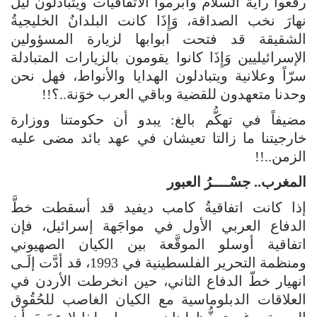
رفعوا راية السلام وأبرموا الاتفاقيات ويتبادلون ليلَ
نهارَ نخب الصداقة، وَإِذَا كانت البلدانُ الخليجيةُ
الشقيقة قد فتحت ابوابها لزيارة المسؤولين
الإسرائيليين وَإِذَا كانوا يقومون بالزيارات المتبادلة
سرّاً وعلانية ويتبادلون الهدايا والأنواط، فهل نحن
وحدنا متعهدون للقضية وباقي العرب خوَنة..؟!!
مضيفاً في تهكُّم بالغ: يبدو أن حكومتنا ووزارة
خارجيتنا ما زالتا تعيشان في عهد بائد مضى عليه
الزمن..!!
المغرب.. جسْــــرُ العبور
إذا كانت اتفاقيةُ كامب ديفيد قد أسقطت خطَّ
الدفاع العربي الأول في مواجَهة إسرائيل، فإن
اتفاقية أوسلو الموقَّعة بين الكيان الصهيوني
ومنظمة التحرير الفلسطينية في 1993، قد أدَّت إلَـى
انهيار خطّ الدفاع الثاني، حين انخرطت الأردن في
العلاقات الدبلوماسية مع الكيان الغاصب للحُقُوق