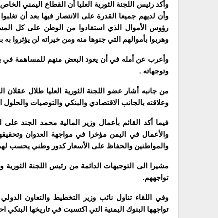
وأكد رئيس اللجنة الثورية العليا أن القطاع اليمني الخ
وأن لديهم جميعا القدرة على الانتصار فيها بعد أن تغلب
رؤوس الأموال الذي استفادوا من الوطن على كل المست
وهربوا بأموالهم التي جنوها منه ومن خيراته لن يؤثروا به 
وأعرب عن أمله في أن يعود البعض منهم للمساهمة في بناء
وتوجهاته .
من جانبه أشار عضو اللجنة الثورية العليا طلال عقلان 
وعلاقته بالجانب الاقتصادي والبنكي والتوصيات والحلول ال
فيما أكد القائم بأعمال وزير المالية محمد الجند على 
والأعمال في اليمن مؤخرا في مواجهة العدوان وتحقيق
والمواطنين والحفاظ على الأسعار كدور وطني يحسب لهم 
مشيرا الى التوجيهات الدائمة من رئيس اللجنة الثورية 
تواجههم.
وفي اللقاء تناول نائب وزير التخطيط والتعاون الدولي
تواجهها البنوك اليمنية التي اكتسبت في تاريخها البنكي احترا