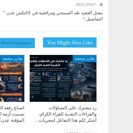
PREV POST
مقتل العقيد طه الصبيحي ومرافقية في كالتكس عدن ”
التفاصيل “
You Might Also Like
More From Author
تقارير صحفية
تقارير صحفية
رد مشترك على التساؤلات
اتساع رقعة ال
والقراءات النقدية للقراء الكرام،
تسببت أزمة ا
أشكر لكم هذا التفاعل لمجريات…
المؤقتة عدن؟
NEXT
PREV